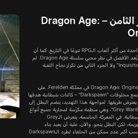
المركز الثامن – Dragon Age:
Or
تُعتبر اليوم واحدة من أكثر ألعاب الـRPG تنوعًا في التاريخ. كما أن
الجزء الأول يُعد الأفضل في نظر محبي سلسلة Dragon Age. لم
يتمكن لا "Inquisition" ولا الجزء الثاني من تكرار نجاح اللعبة
تقع أحداث Dragon Age: Origins في مملكة Ferelden. على
حدودها، تتجمع مخلوقات "Darkspawn" – كائنات شيطانية هدفها
يعترض طريقها. لمواجهة هذا التهديد، ينضم البطل إلى
جماعة "Grey Wardens"، وهي منظمة مكرّسة لمحاربة جميع أنواع
الكائنات الشيطانية. في المعركة الحاسمة، يتعرض الـGrey
Ward لهزيمة، لكن البطل ينجو. والآن، عليه أن يعيد بناء
الجماعة ويكسب أكبر عدد ممكن من الحلفاء لطرد الـDarkspawn