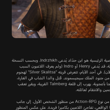
الشخصية الرئيسية هو ابن حدّاد يُدعى Indrzhikh. وبحسب النسخة
الصوتية، قد يُدعى Henry أو Indro (ولم يعرف اللاعبون السبب
حتى الآن). في أحد الأيام، تتعرض قريته "Silver Skalitsa" لهجوم
ن جنود الملك سيجيسموند. قُتل والدا الشاب في الغارة،
لكنه نجا بأعجوبة. يهرب إلى قلعة Talmberg القريبة، ويقرر تعقب
ين والانتقام لعائلته.
اللعبة من نوع Action-RPG من منظور الشخص الأول. إلى جانب
 الواقعي، تفاجئ اللاعبين بكاميرا فريدة. على عكس المنظور