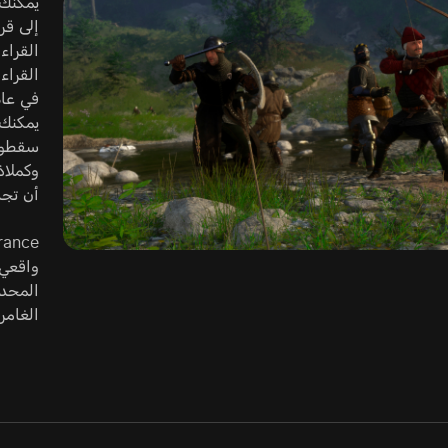
يمكنك 
القراء
القراء
يمكنك 
سقطوا.
وكملاذ
أن تجد
المحدو
الغامر