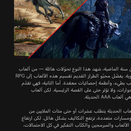
ل أكثر من ألعاب تقمّص الأدوار (RPG). خلال العشرين سنة الماضية، شهد هذا النوع تحوّلات هائلة — من ألعاب
آيزومترية بنظام قتال تبادلي إلى ألعاب ضخمة بميزانيات كبيرة وعوالم مفتوحة وحيوية. يفضّل محبّو الطراز القديم تقسيم هذه الألعاب إلى RPG
لوب لعب بطيء، وأنظمة إحصائيات معقدة. أما الثانية، فهي تقدّم
لحوارات، ولا تؤثر حتى على القصة الرئيسية. لكن ألعاب
ألعاب الحديثة يتطلب عشرات أو حتى مئات الملايين من
 ومسارات متعددة، ترتفع التكاليف بشكل هائل. لكن ارتفاع
ألعاب والمبرمجين والكتّاب التفكير في كل الاحتمالات،