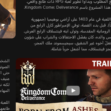
جمعوا المبلغ المطلوب وبدأوا تطوير لعبة RPG ذات طابع واقعي.
وع باسم Kingdom Come: Deliverance.
تقع أحداث اللعبة في عام 1403 على أراضي بوهيميا (جمهورية
ً). قبل بدء القصة، توفي الإمبراطور كارل الرابع من
 الرومانية المقدسة، وتولى ابنه فينتسلاف الرابع العرش.
 والده، كان يفضّل الاحتفالات والشراب على شؤون
غلّ أخوه غير الشقيق، سيجيسموند ملك المجر،
جز فينتسلاف، مما أشعل حرباً شاملة.
عنيف م
المهاجم
طابعها