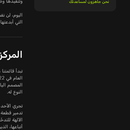
وتنفيذها وضما
نحن جاهزون لمساعدتك
التي أبدعتها البش
المركز الع
النوع له.
الآلهة للتدخ
أتباعها، الذ