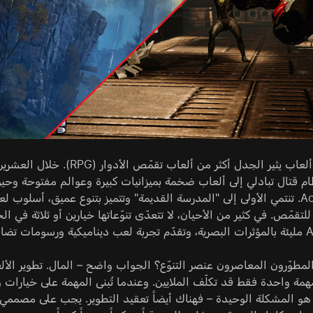
لا يوجد نوع ألعاب يثير الجد
وAction-RPG. تنتمي الأولى إلى "المدرسة القديمة" وتتميز بتنوع عميق، أس
لتقمّص. في كثير من الأحيان، لا تتعدّى تنوّعاتها خيارين أو ثلاثة في ا
A الحديثة.
المطوّرون المعاصرون عنصر التنوّع؟ الجواب واضح – المال. تطوير ال
همة واحدة فقط قد تكلّف الملايين. وعندما تُبنى المهمة على خيارات
هو المشكلة الوحيدة – فهناك أيضاً تعقيد التطوير. يجب على مصممي ال