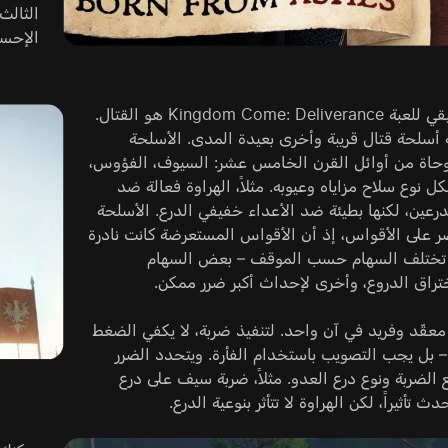
الثالث
الإحس
القلب الحقيقي للعبة Kingdom Come: Deliverance هو القتال.
 أسلحة قتال قريبة وأخرى بعيدة المدى. الأسلحة
وحاة من أوائل القرن الخامس عشر: السيوف، الفؤوس،
كل نوع سلاح مزاياه وعيوبه. مثلاً، الهراوة فعالة ضد
رعين، لكنها بطيئة ضد الأعداء خفيفي الدرع. الأسلحة
صر على الأقواس، إذ أن الأقواس المستعرضة كانت نادرة
. تختلف السهام حسب الموقف – بعض السهام
اق الدروع، وأخرى لإحداث أكبر ضرر ممكن.
معقّد وفريد في آن واحد. لتنفيذ ضربة، لا يكفي الضغط
– بل يجب التصويب باستخدام الفأرة. ويتحدد الضرر
لضربة ونوع درع العدو. مثلاً، ضربة سيف على درع
ث تأثيراً، لكن الهراوة لا تتأثر بنوعية الدرع.