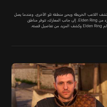
هيئة Slasher داخل عالم مفتوح. يستكشف اللاعب الخريطة ويحرر منطقة تلو الأخرى. وعندما يصل
مستوى العتاد والمهارات إلى الحد المطلوب، يواجه أحد الزعماء للحصول على جزء من Elden Ring. إلى جانب المعارك، تتوفر مناطق
صته.