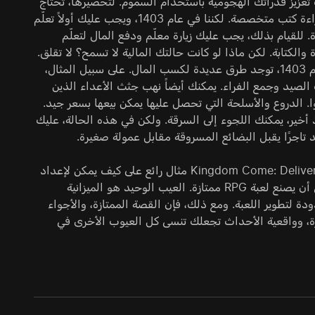
تعزيز قدراتك الهجومية باستخدام السموم. لتحضيرها، تحتاج
إلى قراءة كتب متخصصة. لكننا في عام 1403، ويجب عليك أولاً تعلّم
ة. للقيام بذلك، يجب عليك زيارة معلّم ودفع المال لتعلّم
ة والكتابة. لكن ماذا لو كانت حالتك المالية لا تسمح؟ لا تقلق.
في عام 1403، توجد طرق عديدة لكسب المال. على سبيل المثال،
الصيد وجمع الفراء. يمكنك أيضاً نهب جثث الأعداء الذين
 الدروع والأسلحة التي تحصل عليها يمكن بيعها بسعر جيد.
 أخير، يمكنك اللجوء إلى السرقة. ولكن في هذه الحالة، عليك
 تاجرًا يقبل البضائع المسروقة مقابل عمولة صغيرة.
Kingdom Come: Deliverance مثال رائع على كيف يمكن لإعداد
واقعي أن يصنع لعبة RPG ممتازة. العيب الوحيد هو الميزانية
دة لتطوير اللعبة. ومع ذلك، فإن القصة الممتازة، والأجواء
ة، وواقعية الأحداث تجعلك تنسى كل العيوب الأخرى في