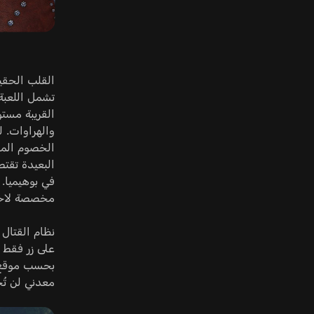
تشمل اللعبة
القريبة مست
والهراوات. ل
الخصوم المد
البعيدة تقت
في بوهيميا
مخصصة لاختر
نظام القتال 
على زر فقط 
بحسب موقع ا
معدني لن تُحد