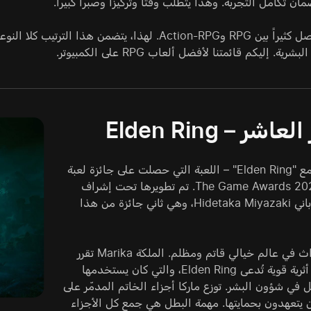
ن تكامل التجربة. وهذا يتطلب وقتاً وتركيزاً وصبراً كبيراً.
اليوم، لن نفصل كثيراً بين RPG وAction-RPG. لهذا، 
رية. إليكم قائمتنا لأفضل ألعاب RPG على الكمبيوتر.
اشر – Elden Ring
تبدأ قائمتنا مع "Elden Ring" – اللعبة التي حصلت على جائزة لعبة
العام في The Game Awards 2022. تم تطويرها تحت إشراف
المصمم الياباني Hidetaka Miyazaki، وهي ثاني جائزة من هذا
تجري الأحداث في عالم خيالي قاتم ومظلم. الملكة Marika تقرر
تدمير قطعة أثرية قوية تُدعى Elden Ring، والتي كان يستخدمها
ّل في شؤون البشر. توزع ماركا أجزاء الخاتم المدمّر على
ين يتعهدون بحمايتها. مهمة البطل هي جمع كل الأجزاء