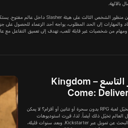
ل بالآلهة.
اللعب يتم من منظور الشخص الثالث على 
من شخصيات غير قابلة للعب، تهدف إلى تعميق التفاعل مع عالم Elden Ring وكشف المزيد من تفاصيل ق
المركز التاسع – Kingdom
Come: Delive
هل يمكنك تخيّل لعبة RPG بدون سحرة أو تنانين أو أقزام؟ لا يمكن
 العالم تخيّل ذلك أيضاً. لذا، قررت استوديوهات
Warhorse البحث عن تمويل عبر Kickstarter. وبعد سنوات قليلة،