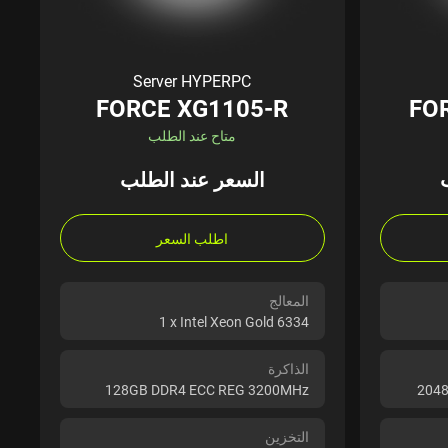
Server HYPERPC
FORCE XG1105-R
FO
متاح عند الطلب
السعر عند الطلب
اطلب السعر
المعالج
1 x Intel Xeon Gold 6334
الذاكرة
128GB DDR4 ECC REG 3200MHz
2048
التخزين