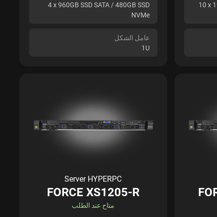
4 x 960GB SSD SATA / 480GB SSD
10 x 
NVMe
عامل الشكل
1U
Server HYPERPC
FORCE XS1205-R
FO
متاح عند الطلب