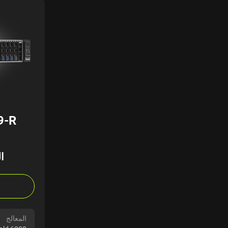
9-R
ا
المعالج