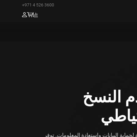
+971 4 526 3600
م النسخ
تياطي
لحماية البيانات واستعادة المعلومات. توفر