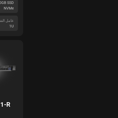
80GB SSD
NVMe
عامل الش
1U
1-R