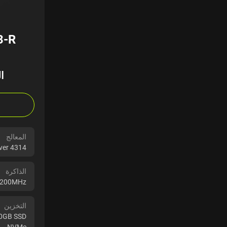
3-R
ا
المعالج
lver 4314
الذاكرة
3200MHz
التخزين
80GB SSD
NVMe