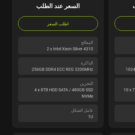
السعر عند الطلب
اطلب السعر
المعالج
2 x Intel Xeon Silver 4310
الذاكرة
256GB DDR4 ECC REG 3200MHz
1024
التخزين
4 x 8TB HDD SATA / 480GB SSD
10 x 
NVMe
عامل الشكل
1U