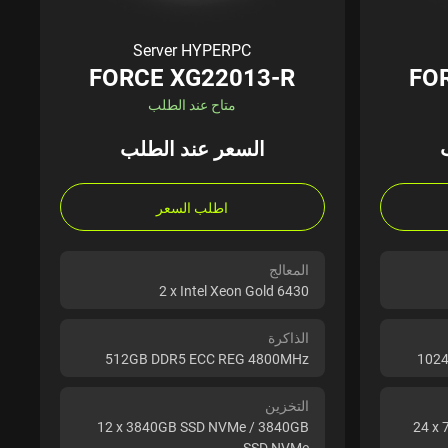
Server HYPERPC
FORCE XG22013-R
FO
متاح عند الطلب
السعر عند الطلب
اطلب السعر
المعالج
2 x Intel Xeon Gold 6430
الذاكرة
512GB DDR5 ECC REG 4800MHz
1024
التخزين
12 x 3840GB SSD NVMe / 3840GB
24 x
SSD NVMe