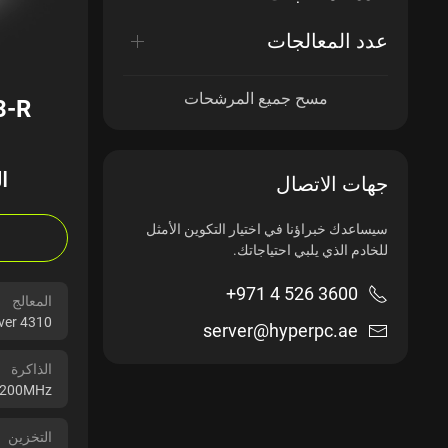
عدد المعالجات
مسح جميع المرشحات
3-R
ا
جهات الاتصال
سيساعدك خبراؤنا في اختيار التكوين الأمثل
للخادم الذي يلبي احتياجاتك.
+971 4 526 3600
المعالج
lver 4310
server@hyperpc.ae
الذاكرة
3200MHz
التخزين