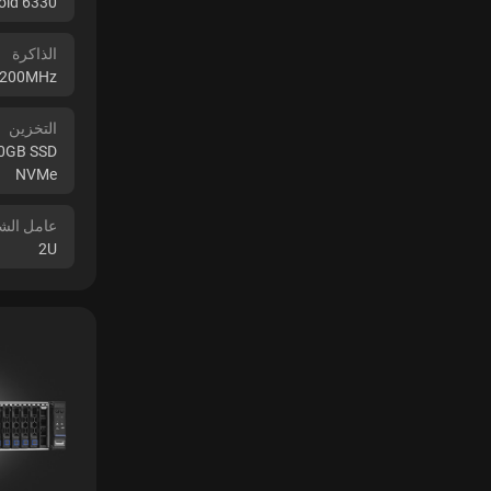
Gold 6330
الذاكرة
3200MHz
التخزين
80GB SSD
NVMe
عامل الش
2U