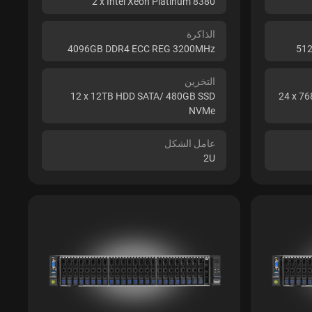
2 x Intel Xeon Platinum 8380
الذاكرة
4096GB DDR4 ECC REG 3200MHz
51
التخزين
12 x 12TB HDD SATA/ 480GB SSD
24 x 7
NVMe
عامل الشكل
2U