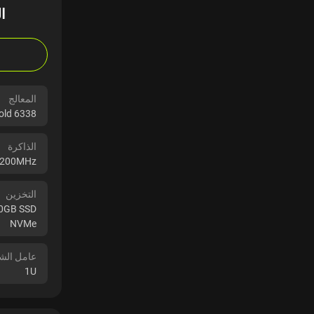
ا
المعالج
Gold 6338
الذاكرة
3200MHz
التخزين
80GB SSD
NVMe
عامل الش
1U