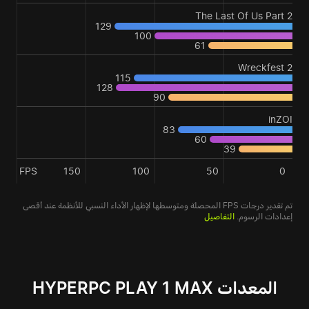
The Last Of Us Part 2
129
100
61
Wreckfest 2
115
128
90
inZOI
83
60
39
FPS
150
100
50
0
تم تقدير درجات FPS المحصلة ومتوسطها لإظهار الأداء النسبي للأنظمة عند أقصى
إعدادات الرسوم.
التفاصيل
المعدات HYPERPC PLAY 1 MAX