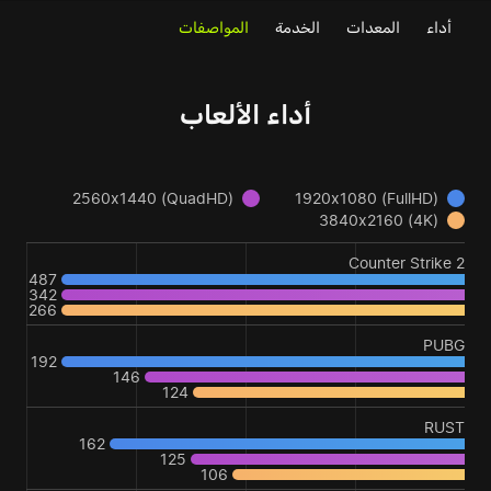
أداء
المعدات
الخدمة
المواصفات
أداء الألعاب
2560x1440 (QuadHD)
1920x1080 (FullHD)
3840x2160 (4K)
Counter Strike 2
487
342
266
PUBG
192
146
124
RUST
162
125
106