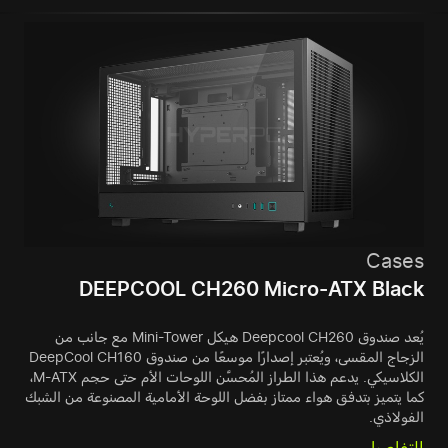
Cases
DEEPCOOL CH260 Micro-ATX Black
يُعد صندوق Deepcool CH260 هيكل Mini-Tower مع جانب من
الزجاج المقسى، ويُعتبر إصدارًا موسعًا من صندوق DeepCool CH160
الكلاسيكي. يدعم هذا الطراز المُحسَّن اللوحات الأم حتى حجم M-ATX،
كما يتميز بتدفق هواء ممتاز بفضل اللوحة الأمامية المصنوعة من الشبك
الفولاذي.
التفاصيل