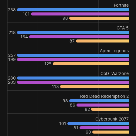
Fortnite
238
161
98
GTA 5
218
164
87
Apex Legends
257
199
125
CoD: Warzone
280
203
113
Red Dead Redemption 2
98
86
62
Cyberpunk 2077
101
81
60