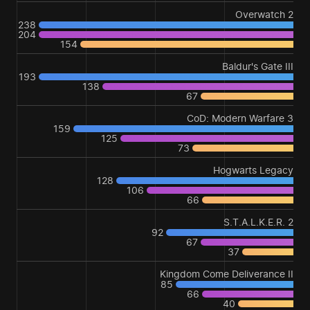
Overwatch 2
238
204
154
Baldur's Gate III
193
138
67
CoD: Modern Warfare 3
159
125
73
Hogwarts Legacy
128
106
66
S.T.A.L.K.E.R. 2
92
67
37
Kingdom Come Deliverance II
85
66
40