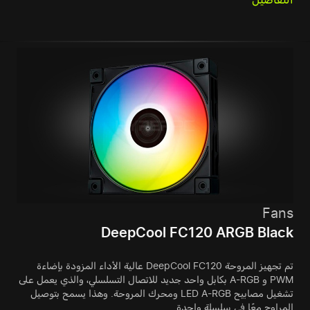
Fans
DeepCool FC120 ARGB Black
تم تجهيز المروحة DeepCool FC120 عالية الأداء المزودة بإضاءة
PWM و A-RGB بكابل واحد جديد للاتصال التسلسلي، والذي يعمل على
تشغيل مصابيح LED A-RGB ومحرك المروحة. وهذا يسمح بتوصيل
المراوح معًا في سلسلة واحدة.