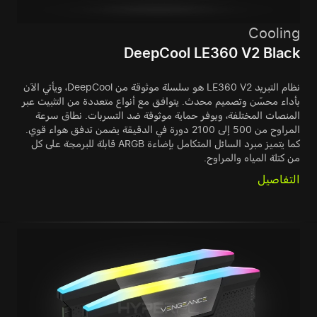
Cooling
DeepCool LE360 V2 Black
نظام التبريد LE360 V2 هو سلسلة موثوقة من DeepCool، ويأتي الآن
بأداء محسّن وتصميم محدث. يتوافق مع أنواع متعددة من التثبيت عبر
المنصات المختلفة، ويوفر حماية موثوقة ضد التسربات. نطاق سرعة
المراوح من 500 إلى 2100 دورة في الدقيقة يضمن تدفق هواء قوي.
كما يتميز مبرد السائل المتكامل بإضاءة ARGB قابلة للبرمجة على كل
من كتلة المياه والمراوح.
التفاصيل