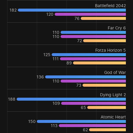
Battlefield 2042
182
120
76
Far Cry 6
110
110
72
Forza Horizon 5
125
111
89
God of War
136
110
73
Dying Light 2
188
109
65
Atomic Heart
150
113
62