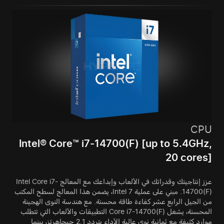
CPU
Intel® Core™ i7-14700(F) [up to 5.4GHz,
20 cores]
عزز إنتاجيتك وقدراتك في الألعاب وإبداعك مع المعالج Intel Core i7-
14700(F). مبني على عملية Intel 7، يضمن هذا المعالج لسطح المكتب
من الجيل الرابع عشر كفاءة طاقة محسنة. مع هندسة النوى الهجينة
المحسنة، يشغل Core i7-14700(F) التطبيقات والألعاب التي تتطلب
موارد كثيفة مع ثمانية نوى عالية الأداء بتردد 2.1 جيجاهرتز، بينما