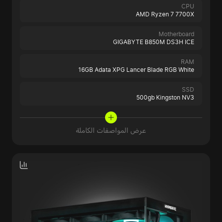
CPU
AMD Ryzen 7 7700X
Motherboard
GIGABYTE B850M DS3H ICE
RAM
16GB Adata XPG Lancer Blade RGB White
SSD
500gb Kingston NV3
عرض المواصفات الكاملة