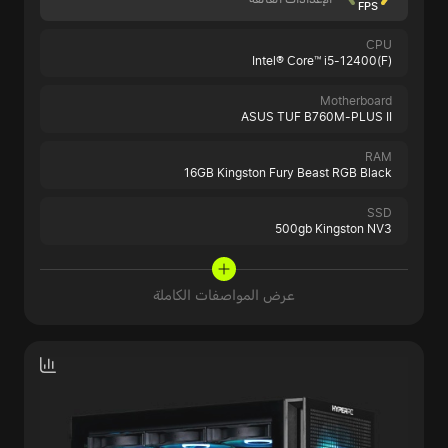
FPS
CPU
Intel® Core™ i5-12400(F)
Motherboard
ASUS TUF B760M-PLUS II
RAM
16GB Kingston Fury Beast RGB Black
SSD
500gb Kingston NV3
عرض المواصفات الكاملة