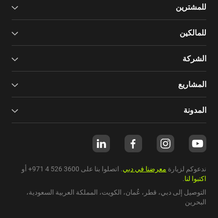
للمشترين
للمالكين
الشركة
المشاريع
المدونة
ندعوكم لزيارة
معرضنا في دبي
. اتصلوا بنا على
+971 4 526 3600
أو
اكتبوا لنا
.
التوصيل إلى دبي،
قطر
،
عُمان
،
الكويت
،
المملكة العربية السعودية
،
البحرين