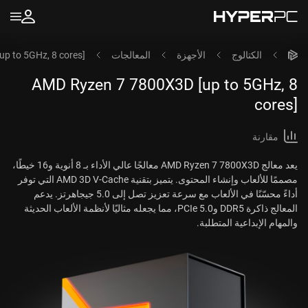
الكتالوج
الأجهزة
المعالجات
p to 5GHz, 8 cores]
AMD Ryzen 7 7800X3D [up to 5GHz, 8
cores]
مقارنة
يعد معالج AMD Ryzen 7 7800X3D معالجًا عالي الأداء بـ 8 أنوية و16 خيطًا،
مصممًا للألعاب وإنشاء المحتوى. يتميز بتقنية AMD 3D V-Cache التي توفر
أداءً محسّنًا في الألعاب مع سرعة تعزيز تصل إلى 5.0 جيجاهرتز. يدعم
المعالج ذاكرة DDR5 وPCIe 5.0، مما يجعله مثاليًا لأنظمة الألعاب الحديثة
والمهام الإبداعية المتطلبة.