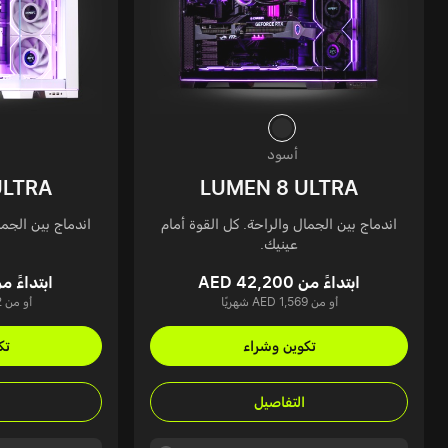
أسود
ULTRA
LUMEN 8 ULTRA
اندماج بين الجمال والراحة. كل القوة أمام
اندماج بين الجما
عينيك.
ابتداءً من AED 42,200
ابتداءً من 42,285
أو من AED 1,569 شهريًا
أو من AED 1,572 شهريًا
تكوين وشراء
تك
التفاصيل