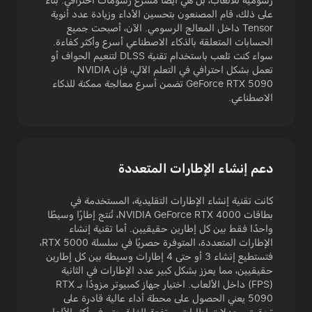
على ذلك، قام المصنعون بتحسين الأداء وزيادة عدد أنوية
Tensor داخل المعالج الرسومي. الآن، أصبحت جميع
الحسابات المتعلقة بالذكاء الاصطناعي أسرع وأكثر كفاءة.
سواء كنت تلعب باستخدام تقنية DLSS لتنعيم الحواف أو
تعمل بشكل احترافي في التعلم الآلي، فإن NVIDIA
GeForce RTX 5090 تضمن أسرع معالجة ممكنة للذكاء
الاصطناعي.
دعم إنشاء الإطارات المتعددة
كانت تقنية إنشاء الإطارات التقليدية، المستخدمة في
بطاقات NVIDIA GeForce RTX 4000، تُنتج إطارًا وسيطًا
واحدًا فقط بين كل إطارين حقيقيين. أما تقنية إنشاء
الإطارات المتعددة، المتوفرة حصريًا في سلسلة RTX 5000،
فتستطيع إنشاء 3 أو حتى 4 إطارات وسيطة بين كل إطارين
حقيقيين، مما يعزز بشكل كبير عدد الإطارات في الثانية
(FPS) داخل الألعاب. اختيار جهاز كمبيوتر مزودًا بـ RTX
5090 يعني الحصول على محطة أداء عالية قادرة على
تحقيق معدلات إطارات مرتفعة للغاية حتى في أكثر الألعاب