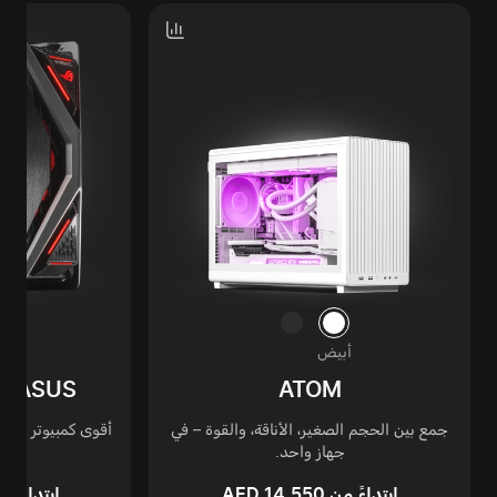
أبيض
Y ASUS
ATOM
جمع بين الحجم الصغير، الأناقة، والقوة – في
جهاز واحد.
لألعا
ابتداءً من AED 14,550
ابتداءً من  49,645