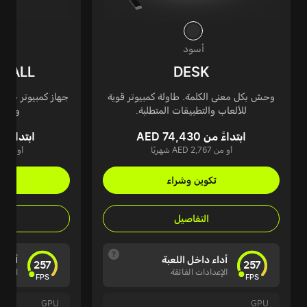
أسود
WALL
DESK
وحش بكل معنى الكلمة. طاولة كمبيوتر قوية
جهاز كمبيوتر جدار
للألعاب والتطبيقات المتطلبة.
والتق
ابتداءً من AED 74,430
ابتداءً من 82,185
أو من AED 2,767 شهريًا
أو من AED 3,055 شهريًا
تكوين وشراء
تك
التفاصيل
أداء داخل اللعبة
أداء 
257
257
الإعدادات الفائقة
الإعدا
FPS
FPS
GPU
GPU