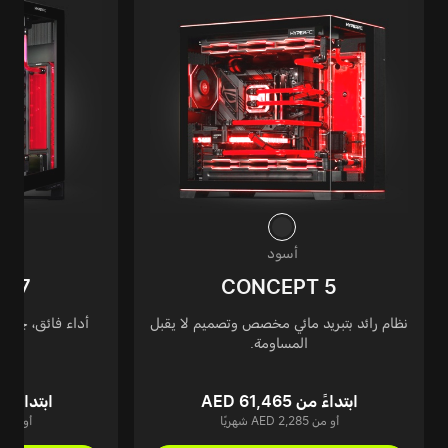
أسود
T 7
CONCEPT 5
نظام رائد بتبريد مائي مخصص وتصميم لا يقبل
أداء فائق، جودة
المساومة.
ابتداءً من AED 61,465
ابتداءً من 64,875
أو من AED 2,285 شهريًا
أو من AED 2,411 شهريًا