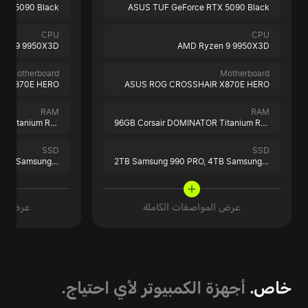
TX 5090 Black
ASUS TUF GeForce RTX 5090 Black
CPU
CPU
zen 9 9950X3D
AMD Ryzen 9 9950X3D
Motherboard
Motherboard
R X870E HERO
ASUS ROG CROSSHAIR X870E HERO
RAM
RAM
96GB Corsair DOMINATOR Titanium RGB Black
96GB Corsair DOMINATOR Titanium RGB Black
SSD
SSD
4TB Samsung 990 PRO
2TB Samsung 990 PRO,
4TB Samsung 990 PRO
عرض المواصفات الكاملة
عرض الم
خاص.
أجهزة الكمبيوتر لأي احتياج.