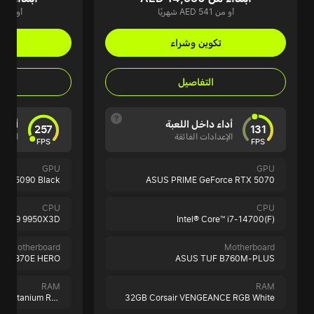
أو من AED 541 شهريًا
أو من AED 1,845 شهريًا
تكوين وشراء
تك
التفاصيل
أداء داخل اللعبة
أداء 
257
131
الإعدادات الفائقة
الإعدا
FPS
FPS
GPU
GPU
TX 5090 Black
ASUS PRIME GeForce RTX 5070
CPU
CPU
zen 9 9950X3D
Intel® Core™ i7-14700(F)
Motherboard
Motherboard
R X870E HERO
ASUS TUF B760M-PLUS
RAM
RAM
96GB Corsair DOMINATOR Titanium RGB Black
32GB Corsair VENGEANCE RGB White