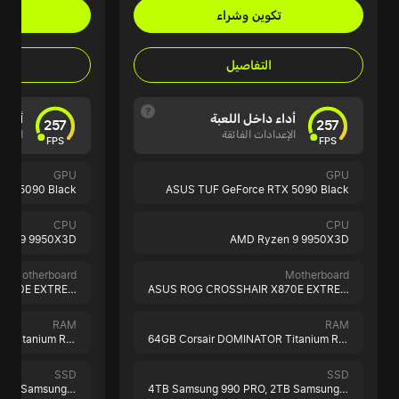
تكوين وشراء
تك
التفاصيل
أداء داخل اللعبة
أداء 
257
257
الإعدادات الفائقة
الإعدا
FPS
FPS
GPU
GPU
TX 5090 Black
ASUS TUF GeForce RTX 5090 Black
CPU
CPU
zen 9 9950X3D
AMD Ryzen 9 9950X3D
Motherboard
Motherboard
ASUS ROG CROSSHAIR X870E EXTREME
ASUS ROG CROSSHAIR X870E EXTREME
RAM
RAM
64GB Corsair DOMINATOR Titanium RGB Black
64GB Corsair DOMINATOR Titanium RGB Black
SSD
SSD
2TB Samsung 9100 PRO
4TB Samsung 990 PRO,
2TB Samsung 9100 PRO