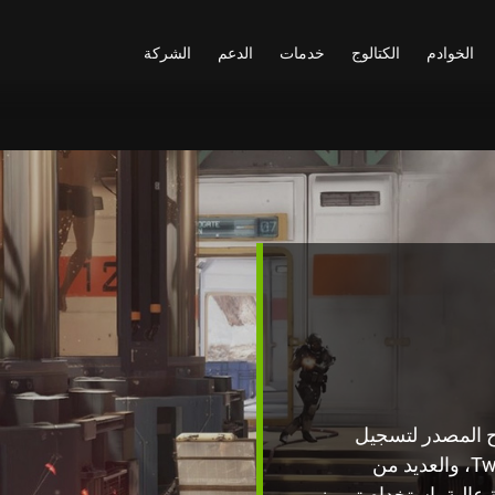
الخوادم
الكتالوج
خدمات
الدعم
الشركة
توح المصدر لتسجيل
الفيديو والبث المباشر. قم بالبث إلى Twitch، YouTube، والعديد من
عالية باستخدام ترميز