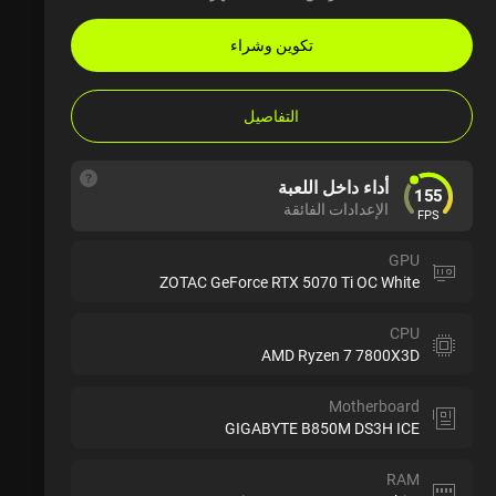
تكوين وشراء
التفاصيل
أداء داخل اللعبة
155
الإعدادات الفائقة
FPS
GPU
ZOTAC GeForce RTX 5070 Ti OC White
CPU
AMD Ryzen 7 7800X3D
Motherboard
GIGABYTE B850M DS3H ICE
RAM