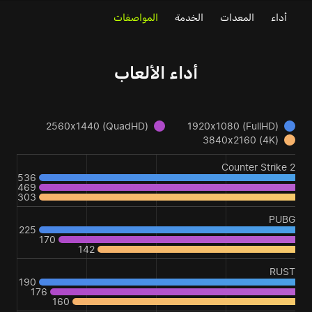
أداء
المعدات
الخدمة
المواصفات
أداء الألعاب
2560x1440 (QuadHD)
1920x1080 (FullHD)
3840x2160 (4K)
Counter Strike 2
536
469
303
PUBG
225
170
142
RUST
190
176
160