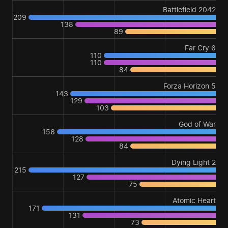
Battlefield 2042
209
138
89
Far Cry 6
110
110
84
Forza Horizon 5
143
129
103
God of War
156
128
84
Dying Light 2
215
127
75
Atomic Heart
171
131
73