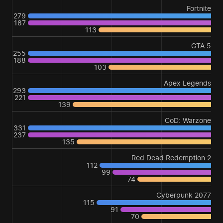
Fortnite
279
187
113
GTA 5
255
188
103
Apex Legends
293
221
139
CoD: Warzone
331
237
135
Red Dead Redemption 2
112
99
74
Cyberpunk 2077
115
91
70