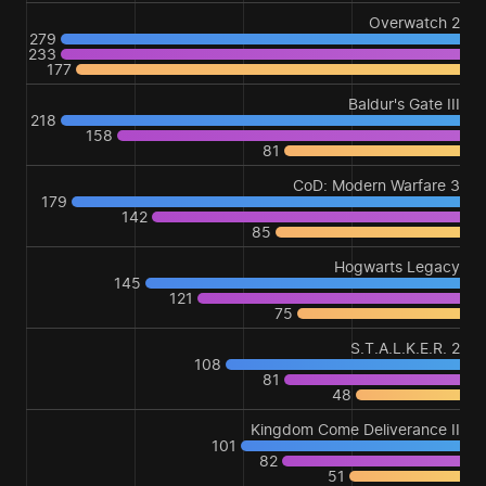
Overwatch 2
279
233
177
Baldur's Gate III
218
158
81
CoD: Modern Warfare 3
179
142
85
Hogwarts Legacy
145
121
75
S.T.A.L.K.E.R. 2
108
81
48
Kingdom Come Deliverance II
101
82
51