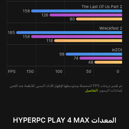
The Last Of Us Part 2
158
126
80
Wreckfest 2
185
158
118
inZOI
98
74
48
FPS
150
100
50
0
تم تقدير درجات FPS المحصلة ومتوسطها لإظهار الأداء النسبي للأنظمة عند أقصى
إعدادات الرسوم.
التفاصيل
المعدات HYPERPC PLAY 4 MAX