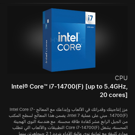
CPU
Intel® Core™ i7-14700(F) [up to 5.4GHz,
20 cores]
عزز إنتاجيتك وقدراتك في الألعاب وإبداعك مع المعالج Intel Core i7-
14700(F). مبني على عملية Intel 7، يضمن هذا المعالج لسطح المكتب
من الجيل الرابع عشر كفاءة طاقة محسنة. مع هندسة النوى الهجينة
المحسنة، يشغل Core i7-14700(F) التطبيقات والألعاب التي تتطلب
موارد كثيفة مع ثمانية نوى عالية الأداء بتردد 2.1 جيجاهرتز، بينما