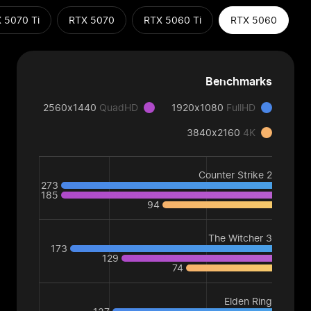
 5070 Ti
RTX 5070
RTX 5060 Ti
RTX 5060
Benchmarks
2560x1440
QuadHD
1920x1080
FullHD
3840x2160
4K
Counter Strike 2
273
185
94
The Witcher 3
173
129
74
Elden Ring