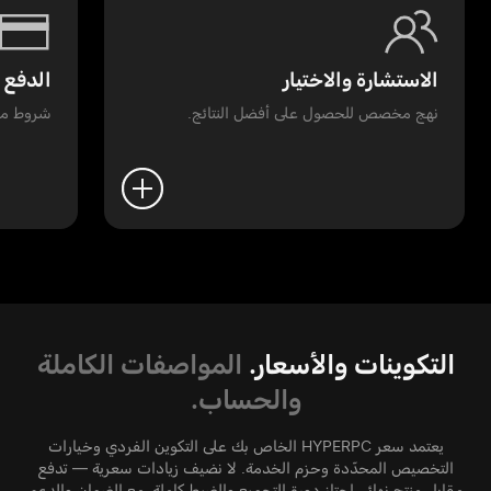
الاستشارة والاختيار
الدفع 
نهج مخصص للحصول على أفضل النتائج.
شروط مر
التكوينات والأسعار.
المواصفات الكاملة
والحساب.
يعتمد سعر HYPERPC الخاص بك على التكوين الفردي وخيارات
التخصيص المحدّدة وحزم الخدمة. لا نضيف زيادات سعرية — تدفع
مقابل منتج نهائي اجتاز دورة التجميع والضبط كاملة، مع الضمان والدعم