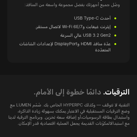
وصّل جميع أجهزتك بفضل مجموعة واسعة من المنافذ:
أحدث USB Type-C
إيثرنت غيغابت وWi-Fi 6E/7 لاتصال مستقر.
USB 3.2 Gen2 عالي السرعة
عدّة منافذ HDMI وDisplayPort لإعدادات الشاشات
المتعدّدة
الترقيات.
دائمًا خطوة إلى الأمام.
التقنية لا تتوقّف — وكذلك HYPERPC الخاص بك. صُمّم LUMEN مع
وضع الترقيات المستقبلية في الاعتبار.
يمكنك بسهولة زيادة الذاكرة،
واستبدال بطاقة الرسوميات،
أو إضافة سعة تخزين. وبرنامج الترقية لدينا
مع استبدال
المكوّنات القديمة يجعل العملية اقتصادية قدر الإمكان.