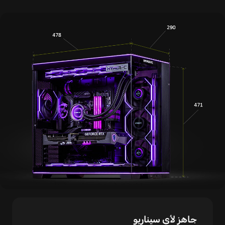
جاهز لأي سيناريو