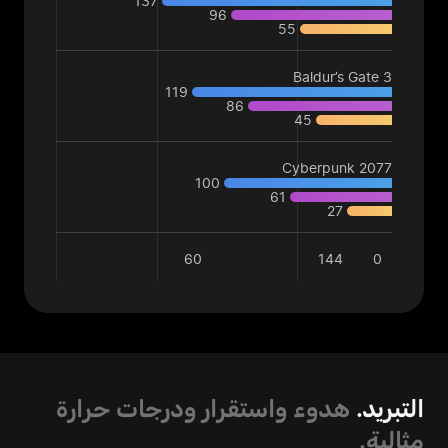
137
96
55
Baldur’s Gate 3
119
86
45
Cyberpunk 2077
100
61
27
60
144
0
التبريد.
هدوء واستقرار ودرجات حرارة
مثالية.