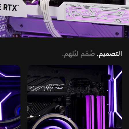
التصميم.
صُمّم ليُلهم.