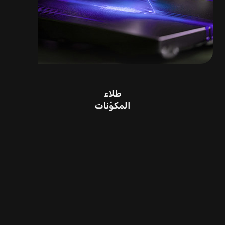
طلاء
المكوّنات