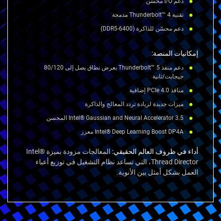
دعم I/O محسّن
تقنية Thunderbolt™ 4 مدمجة
دعم محسّن للذاكرة (DDR5-6400)
إمكانيات المنصة:
دعم منفذ Thunderbolt™ 5 بعرض نطاق يصل إلى 80/120
جيجابت/ثانية
منافذ PCIe 4.0 إضافية
ميزات جديدة لزيادة تردد المعالج والذاكرة
Intel® Gaussian and Neural Accelerator 3.5 المحسن
Intel® Deep Learning Boost DP4A معزز
أداء في ظروف العالم الحقيقي:
المعالجات مزودة بميزة Intel®
Thread Director، التي تساعد نظام التشغيل في توزيع أعباء
العمل بشكل أمثل بين الأنوية.