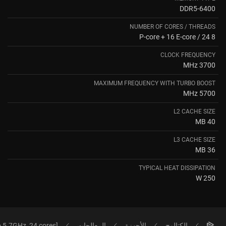
DDR5-6400
NUMBER OF CORES / THREADS
8 P-core + 16 E-core / 24
CLOCK FREQUENCY
3700 MHz
MAXIMUM FREQUENCY WITH TURBO BOOST
5700 MHz
L2 CACHE SIZE
40 MB
L3 CACHE SIZE
36 MB
TYPICAL HEAT DISSIPATION
250 W
الكتالوج
الأجهزة
المعالجات
o 5.7GHz, 24 cores]