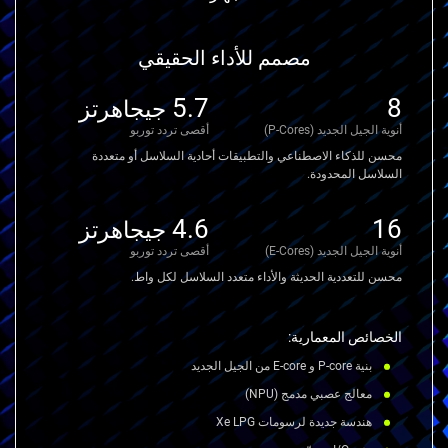
مصمم للأداء الحقيقي
5.7
8
جيجاهرتز
أنوية الجيل الجديد (P-Cores)
أقصى تردد توربو
محسن للذكاء الاصطناعي والتطبيقات أحادية السلاسل أو متعددة
السلاسل المحدودة.
4.6
16
جيجاهرتز
أنوية الجيل الجديد (E-Cores)
أقصى تردد توربو
محسن للتعددية الحديثة والأداء متعدد السلاسل لكل واط.
الخصائص المعمارية:
بنية P-core و E-core من الجيل الجديد
معالج عصبي مدمج (NPU)
هندسة جديدة لرسومات Xe LPG