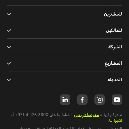
للمشترين
للمالكين
الشركة
المشاريع
المدونة
ندعوكم لزيارة
معرضنا في دبي
. اتصلوا بنا على
+971 4 526 3600
أو
اكتبوا لنا
.
التوصيل إلى دبي،
قطر
،
عُمان
،
الكويت
،
المملكة العربية السعودية
،