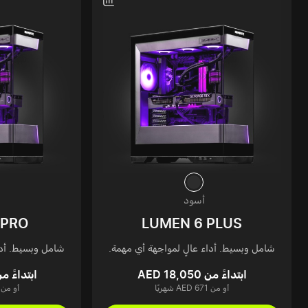
أسود
 PRO
LUMEN 6 PLUS
شامل وبسيط. أداء عالٍ لمواجهة أي مهمة.
شامل وبسيط. أدا
ابتداءً من AED 18,050
ابتداءً من  20,650
أو من AED 671 شهريًا
أو من AED 768 شهريً