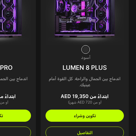
أسود
 PRO
LUMEN 8 PLUS
اندماج بين الجمال والراحة. كل القوة أمام
اندماج بين الجما
عينيك.
ابتداءً من AED 19,350
ابتداءً من 21,950
أو من AED 720 شهريًا
أو من AED 816 شهري
تكوين وشراء
تك
التفاصيل