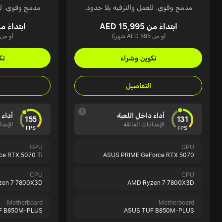
مدمج وقوي. للعمل والترفيه بلا حدود.
مدمج وقوي. للع
ابتداءً من AED 15,995
ابتداءً من 18,035
أو من AED 595 شهريًا
أو من AED 671 شهري
تكوين وشراء
تك
التفاصيل
أداء داخل اللعبة
أداء 
155
131
الإعدادات الفائقة
الإعدا
FPS
FPS
GPU
GPU
ce RTX 5070 Ti
ASUS PRIME GeForce RTX 5070
CPU
CPU
zen 7 7800X3D
AMD Ryzen 7 7800X3D
Motherboard
Motherboard
F B850M-PLUS
ASUS TUF B850M-PLUS