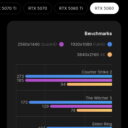
 5070 Ti
RTX 5070
RTX 5060 Ti
RTX 5060
Benchmarks
2560x1440
QuadHD
1920x1080
FullHD
3840x2160
4K
Counter Strike 2
273
185
94
The Witcher 3
173
129
74
Elden Ring