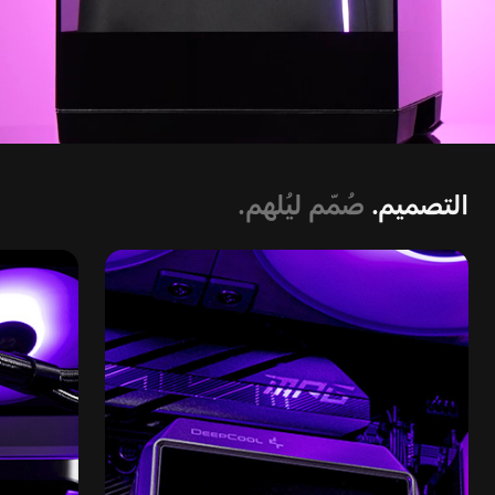
التصميم.
صُمّم ليُلهم.