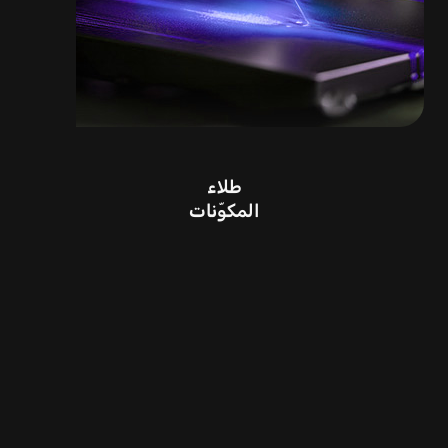
طلاء
المكوّنات