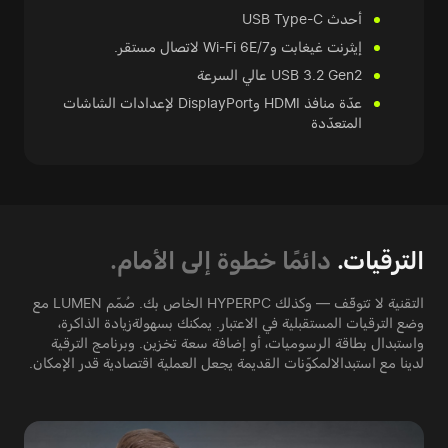
أحدث USB Type-C
إيثرنت غيغابت وWi-Fi 6E/7 لاتصال مستقر.
USB 3.2 Gen2 عالي السرعة
عدّة منافذ HDMI وDisplayPort لإعدادات الشاشات
المتعدّدة
الترقيات.
دائمًا خطوة إلى الأمام.
التقنية لا تتوقّف — وكذلك HYPERPC الخاص بك. صُمّم LUMEN مع
وضع الترقيات المستقبلية في الاعتبار. يمكنك بسهولة
زيادة الذاكرة،
واستبدال بطاقة الرسوميات، أو إضافة سعة تخزين. وبرنامج الترقية
لدينا مع استبدال
المكوّنات القديمة يجعل العملية اقتصادية قدر الإمكان.