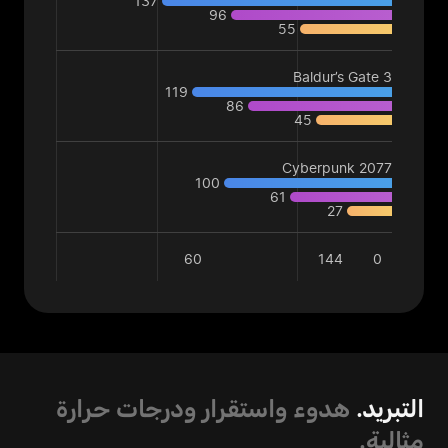
137
96
55
Baldur’s Gate 3
119
86
45
Cyberpunk 2077
100
61
27
60
144
0
التبريد.
هدوء واستقرار ودرجات حرارة
مثالية.