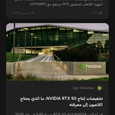
أجهزة الألعاب لتحقيق FPS مرتفع مع HYPERPC.
323
18 ديسمبر 2025
Egor Streletsky
تخفيضات إنتاج NVIDIA RTX 50: ما الذي يحتاج
اللاعبون إلى معرفته
قد تُخفِّض NVIDIA إنتاج RTX 50 بنسبة 40% في عام 2026