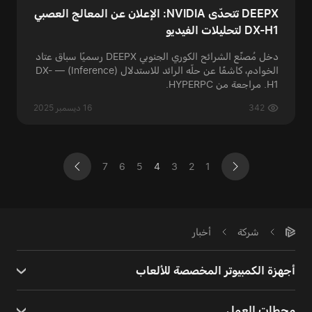
DEEPX تتحدّى NVIDIA: الإعلان عن المعالج العصبي
DX-H1 لتحليلات الفيديو
دخل مُصنِّع الشرائح الكوري الجنوبي DEEPX رسميًا سباق عتاد
الخوادم، كاشفًا عن حلّه الرائد للاستدلال (Inference) — DX-
H1. مراجعة من HYPERPC.
342
16 ديسمبر 2025
7
6
5
4
3
2
1
شركة
أخبار
أجهزة الكمبيوتر المخصصة للألعاب
محطات العمل