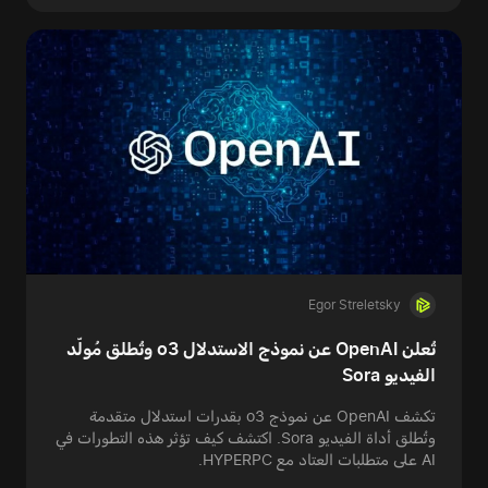
Egor Streletsky
تُعلن OpenAI عن نموذج الاستدلال o3 وتُطلق مُولّد
الفيديو Sora
تكشف OpenAI عن نموذج o3 بقدرات استدلال متقدمة
وتُطلق أداة الفيديو Sora. اكتشف كيف تؤثر هذه التطورات في
AI على متطلبات العتاد مع HYPERPC.