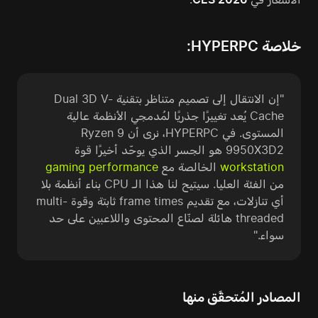
خلاصة HYPERPC:
"إن الانتقال إلى تصميم متناظر بتقنية Dual 3D V-
Cache يُعد تغييرًا جذريًا لمُدمجي الأنظمة عالية
المستوى. في HYPERPC، نرى أن Ryzen 9
9950X3D2 هو الجسر الذي يوحّد أخيرًا قوة
workstation
الخالصة مع
gaming performance
من الفئة العليا. سيتيح لنا هذا الـ CPU بناء أنظمة بلا
أي تنازلات، مع تقديم frame times ثابتة وقوة multi-
threaded هائلة لصنّاع المحتوى واللاعبين على حد
سواء."
المصادر المُتحقَّق منها