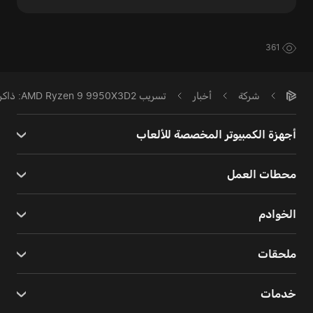
361
شركة
أخبار
تسريب AMD Ryzen 9 9950X3D2: ذاكرة تخزين مؤقت بسعة 192MB وتصميم Dual 3D V-Cache
أجهزة الكمبيوتر المخصصة للألعاب
محطات العمل
الخوادم
ملحقات
خدمات