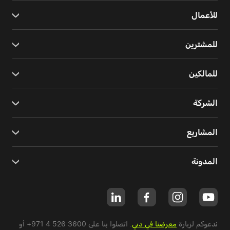
للأعمال
للمشترين
للمالكين
الشركة
المشاريع
المدونة
ندعوكم لزيارة
معرضنا في دبي
. اتصلوا بنا على
+971 4 526 3600
أو