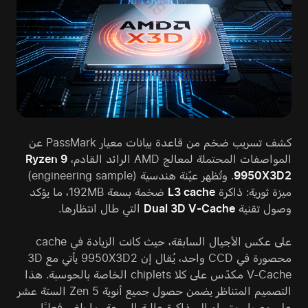
كشف تسريب ضخم من قاعدة بيانات معيار PassMark عن
المواصفات المحتملة لمعالج AMD الرائد القادم،
Ryzen 9
9950X3D2
. وتُظهر عيّنة هندسية (engineering sample)
ميزة ثورية: ذاكرة
L3 cache
ضخمة بسعة 192MB، ما يؤكد
وصول تقنية
Dual 3D V-Cache
التي طال انتظارها.
على عكس الأجيال السابقة، حيث كانت الزيادة في cache
محصورة في CCD واحد، يُقال إن 9950X3D2 يأتي مع 3D
V-Cache مكدّس على كلا chiplets الخاصة بالحوسبة. هذا
التصميم المتناظر يضمن حصول جميع أنوية Zen 5 الستة عشر
على وصول متساوٍ إلى ذاكرة عالية السرعة، ما يلغي فعليًا