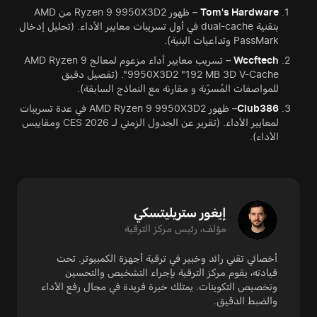
Tom's Hardware
– ظهور Ryzen 9 9950X3D2 من AMD
بتقنية dual-cache في أول تسريبات معايير الأداء. (تحليل إدخال
PassMark وتداعيات البنية).
Wccftech
– تسريب معايير أداء مزعوم لمعالج AMD Ryzen 9
9950X3D2 "192 MB 3D V-Cache". (تفصيل دقيق
للمواصفات المُسرّبة و مقارنة مع النماذج السابقة).
Club386
– ظهور AMD Ryzen 9 9950X3D2 في عدة تسريبات
لمعايير الأداء. (تقرير عن الجدول الزمني لـ CES 2026 ومقاييس
الأداء).
إيغور ستريليتسكي
مؤلف، رئيس مركز الترقية
أخصائي تقني رائد وخبير في ترقية أجهزة الكمبيوتر. تحت
قيادته، يقوم مركز الترقية بإجراء التشخيص والتحسين
وتخصيص التكوينات. يمتلك خبرة فريدة في مجال رفع الأداء
والضبط الدقيق.