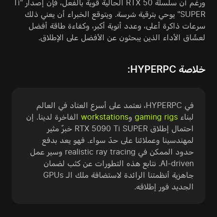
ورغم أن سلسلة RTX 50 الحالية قوية بالفعل، فإن إصدار "Ti
SUPER" يوحي بترقية شرسة. ويتوقع الخبراء أن يعني ذلك
سرعات ذاكرة أعلى، وعدد أنوية أكبر، وكفاءة طاقة أفضل
لعشّاق الأداء الذين يبحثون عن الأفضل على الإطلاق.
خلاصة HYPERPC:
في HYPERPC، نعتمد على أسرع العتاد في العالم
لبناء
gaming rigs
و
workstations
الفاخرة لدينا. إن
احتمال إطلاق RTX 5090 Ti SUPER خبرٌ مثير
لمهندسينا وعملائنا على حدّ سواء. فهو يعد بدفع
حدود الممكن في realistic ray tracing وسير عمل
AI-driven. نتابع هذه التطورات عن كثب لضمان
جاهزية أنظمتنا الرائدة لاستضافة ملك الـ GPUs
الجديد فور إطلاقه.