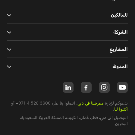
للمالكين
الشركة
المشاريع
المدونة
ندعوكم لزيارة
معرضنا في دبي
. اتصلوا بنا على
+971 4 526 3600
أو
اكتبوا لنا
.
التوصيل إلى دبي،
قطر
،
عُمان
،
الكويت
،
المملكة العربية السعودية
،
البحرين