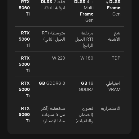
DLSS
و
4 +
DLSS
فقط
2
DLSS
RTX
Frame
Multi
لترقية الدقة
5060
Ti
Frame
Gen
Gen
تتبع
مرتفعة
متوسطة (RT
RTX
الأشعة
(RT الجيل
الجيل الثاني)
5060
الرابع)
Ti
RTX
220 W
180 W
TDP
5060
Ti
احتياطي
16
GB
8
GDDR6
GB
RTX
5060
GDDR7
VRAM
Ti
الاستمرارية
قصوى
منخفضة (أكثر
RTX
(الضمان
من 5 سنوات
5060
والتقنيات)
منذ الإصدار)
Ti