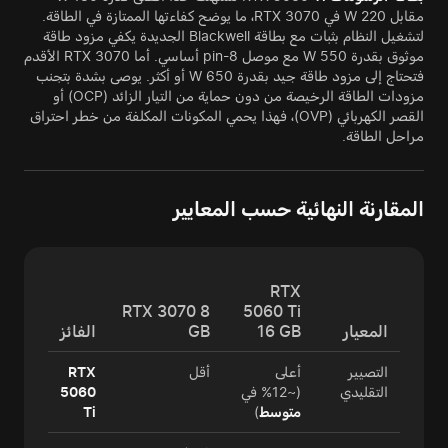
مقابل 220 W في RTX 3070، ما يوضح كفاءتها الممتازة في الطاقة.
لتشغيل النظام بثبات مع بطاقة Blackwell الجديدة يكفي مزود طاقة
موثوق بقدرة 550 W مع موصل 8-pin أساسي. أما RTX 3070 الأقدم
فتحتاج إلى مزود طاقة جيد بقدرة 650 W أو أكثر. يوصى بشدة بتجنب
مزودات الطاقة الرخيصة من دون حماية من التيار الزائد (OCP) أو
القصر الكهربائي (OVP)، فهذا يحمي المكونات المكلفة من خطر احتراق
مراحل الطاقة.
المقارنة النهائية حسب المعايير
RTX
RTX 3070 8
5060 Ti
المعيار
16 GB
GB
الفائز
التصيير
أعلى
أقل
RTX
التقليدي
(~12% في
5060
متوسط
)
Ti