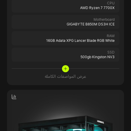
CPU
AMD Ryzen 7 7700X
Motherboard
GIGABYTE B850M DS3H ICE
RAM
16GB Adata XPG Lancer Blade RGB White
SSD
500gb Kingston NV3
عرض المواصفات الكاملة