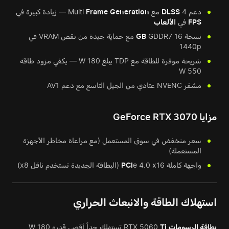
دعم
4 مع Multi
DLSS
Generation
Frame
— زيادة كبيرة في
FPS
في
الألعاب
نسخة 16
GB
GDDR7 مع حماية جيدة من نقص VRAM في
1440p
شريحة موفرة للطاقة مع TDP يبلغ 180 W — يكفي مزود طاقة
550 W
مشفر NVENC عتادي من الجيل التاسع مع دعم AV1
مزايا GeForce RTX 3070
سعر منخفض في سوق المستعمل (مع مراعاة مخاطر الأجهزة
المستعملة)
واجهة كاملة
e 4.0 x16 (البطاقة الجديدة تستخدم ناقل x8)
PCI
استهلاك الطاقة والانبعاث الحراري
بطاقة الرسومات
RTX 5060
Ti
تستهلك حداً أقصى قدره 180 W