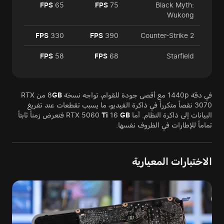
FPS
65
FPS
75
Black Myth:
Wukong
FPS
330
FPS
390
Counter-Strike 2
FPS
58
FPS
68
Starfield
في دقة 1440p مع أقصى جودة للقوام، تواجه نسخة 8
GB
من RTX
3070 نقصاً متكرراً في ذاكرة الفيديو، ما يسبب تقطعات عند تفريغ
البيانات إلى ذاكرة النظام. أما RTX 5060
GB
16
Ti
فتعرض زمناً ثابتاً
تماماً للإطارات في الظروف نفسها.
الاختبارات المعيارية