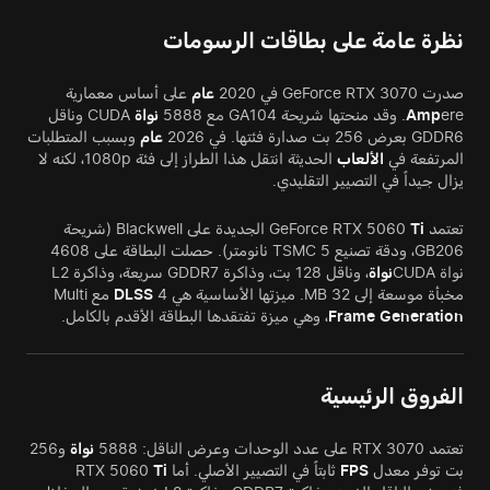
نظرة عامة على بطاقات الرسومات
صدرت GeForce RTX 3070 في 2020
عام
على أساس معمارية
ere. وقد منحتها شريحة GA104 مع 5888
Amp
نواة
CUDA وناقل
GDDR6 بعرض 256 بت صدارة فئتها. في 2026
عام
وبسبب المتطلبات
المرتفعة في
الألعاب
الحديثة انتقل هذا الطراز إلى فئة 1080p، لكنه لا
يزال جيداً في التصيير التقليدي.
تعتمد GeForce RTX 5060
Ti
الجديدة على Blackwell (شريحة
GB206، ودقة تصنيع TSMC 5 نانومتر). حصلت البطاقة على 4608
نواة CUDA
نواة
، وناقل 128 بت، وذاكرة GDDR7 سريعة، وذاكرة L2
مخبأة موسعة إلى 32 MB. ميزتها الأساسية هي
4 مع Multi
DLSS
Generation
Frame
، وهي ميزة تفتقدها البطاقة الأقدم بالكامل.
الفروق الرئيسية
تعتمد RTX 3070 على عدد الوحدات وعرض الناقل: 5888
نواة
و256
بت توفر معدل
FPS
ثابتاً في التصيير الأصلي. أما RTX 5060
Ti