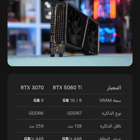
المعيار
RTX 5060 Ti
RTX 3070
سعة VRAM
8 / 16
GB
8
GB
نوع الذاكرة
GDDR7
GDDR6
ناقل الذاكرة
128 بت
256 بت
عرض النطاق
448
/s
GB
448
/s
GB