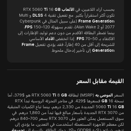
بحسب آراء اللاعبين، في
الألعاب
RTX 5060
GB
16
Ti
تكون أكثر استقراراً بكثير. مع تفعيل تقنية
4 و Multi
DLSS
Generation
Frame
(على سبيل المثال في Cyberpunk
2077 أو Alan Wake 2)، تقدم بسهولة 120–150
FPS
،
بينما تضطر البطاقة الأقدم من دون دعم توليد الإطارات إلى
الاكتفاء بـ 50–70
FPS
. إذا انخفض
الأداء
الأساسي
للشريحة إلى أقل من 40 إطاراً، فقد يؤدي تفعيل
Frame
Generation
إلى تأخير إدخال ملحوظ.
القيمة مقابل السعر
السعر
الموصى به
(MSRP) لبطاقة RTX 5060
GB
8
Ti
هو $379، أما
نسخة 16
GB
فسعرها $429. في متاجر التجزئة الروسية تبدأ RTX
GB
16
Ti
5060
الجديدة من 2,330 درهم، بينما تباع الكميات المتبقية
من RTX 3070 الجديدة بأسعار مبالغ فيها تبدأ من 1,860 درهم. في
سوق المستعمل يمكن العثور على RTX 3070 بسعر 700–840 درهم.
لكن معظم الأجهزة المستعملة استُخدمت في التعدين، ما يؤدي إلى
تدهور شرائح ذاكرة GDDR6 وتآكل دوائر الطاقة. بالنسبة إلى
تجميعة