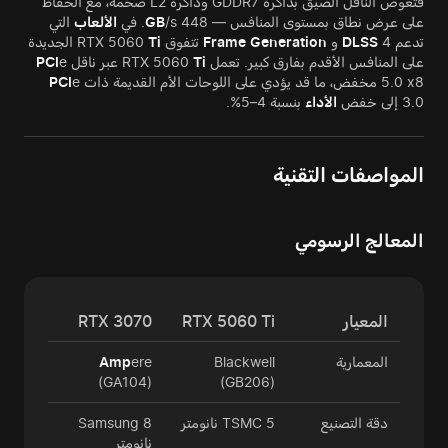
فتعوض الناقل الضيق بذاكرة GDDR7 وذاكرة L2 ضخمة، مع الحفاظ
على عرض نطاق بمستوى المنافس — 448
/s. في
GB
الألعاب
التي
تدعم
4 و
DLSS
Generation
Frame
تتفوق RTX 5060
Ti
الجديدة
على المنافس الأقدم بفارق كبير. تعمل RTX 5060
Ti
عبر ناقل
e
PCI
5.0 x8 مخفض، ما قد يؤدي على اللوحات الأم القديمة ذات
e
PCI
3.0 إلى خفض
الأداء
بنسبة 4–5%.
المواصفات التقنية
المعالج الرسومي
المعيار
RTX 5060 Ti
RTX 3070
المعمارية
Blackwell
ere
Amp
(GA104)
(GB206)
دقة التصنيع
TSMC 5 نانومتر
Samsung 8
نانومتر