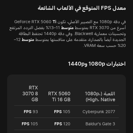
معدل FPS المتوقع في الألعاب الشائعة
في دقة 1080p مع التصيير الأصلي، تكون GeForce RTX 5060
Ti
أسرع من RTX 3070 بمتوسط
متوسط
11–13% بفضل التردد المرتفع
وتحسينات معمارية Blackwell. وفي دقة 1440p تحتفظ البطاقة
الجديدة أيضاً بالصدارة، متقدمة على منافستها بمتوسط
متوسط
12–
20% حسب سعة VRAM.
اختبارات 1080p و1440p
RTX
اللعبة (1080p،
RTX 5060
3070 8
GB
Ti 16 GB
High، Native)
FPS
93
FPS
105
Cyberpunk 2077
FPS
105
FPS
120
Baldur's Gate 3