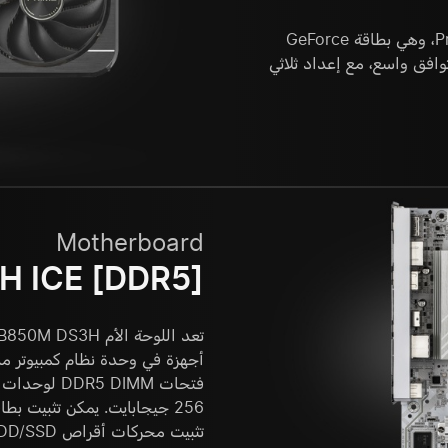
استمتع بأداء Primal مع بطاقة Prime GeForce RTX 5060 Ti، وهي بطاقة GeForce
SF وتتميز بتصميم بفتحة 2.5 لتحقيق توافق واسع، مع إعداد ثلاثي
Motherboard
 ICE [DDR5]
تثبيت محركات أقراص HDD/SSD باستخدام 4 موصلات SATA و 2 موصلات M.2.