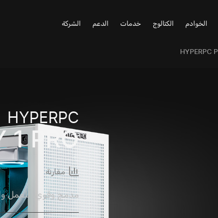
الخوادم
الكتالوج
خدمات
الدعم
الشركة
HYPERPC P
HYPERPC
 1 PRO
مقارنة
مدمج وقوي. للعمل والت