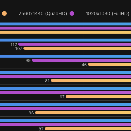
2560x1440 (QuadHD)
1920x1080 (FullHD)
112
107
99
46
81
67
96
87