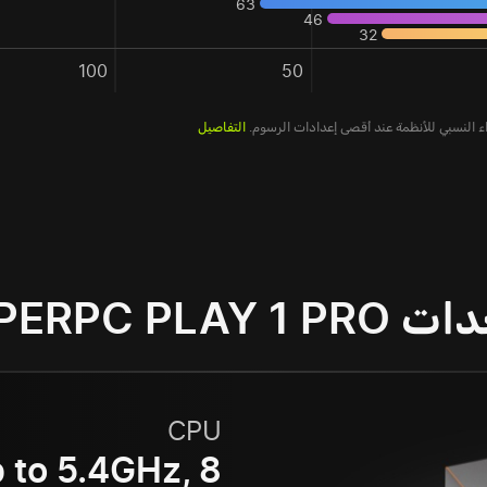
63
46
32
100
50
التفاصيل
HYPERPC PLAY 1
CPU
 to 5.4GHz, 8