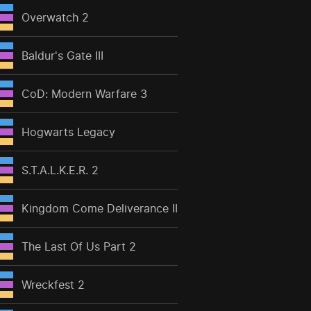
Overwatch 2
Baldur's Gate III
CoD: Modern Warfare 3
Hogwarts Legacy
S.T.A.L.K.E.R. 2
Kingdom Come Deliverance II
The Last Of Us Part 2
Wreckfest 2