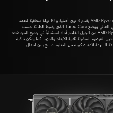
معالج سطح المكتب AMD Ryzen 7 7700X يقدم 8 نوى أصلية و 16 نواة منطقية لتعدد
المهام السلس. مع تردده الأصلي العالي ووضع Turbo Core الذي يضبط الطاقة حسب
الحاجة، يقدم هذا المعالج AMD Ryzen من الجيل القادم أداء استثنائياً في جميع المجالات:
ير الفيديو، النمذجة ثلاثية الأبعاد والمزيد. كما يمكن ذاكرة
الجة الفائقة السرعة لأعداد كبيرة من التعليمات مع زمن انتقال