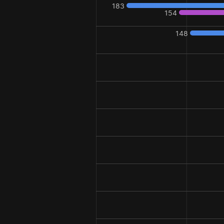
183
154
148