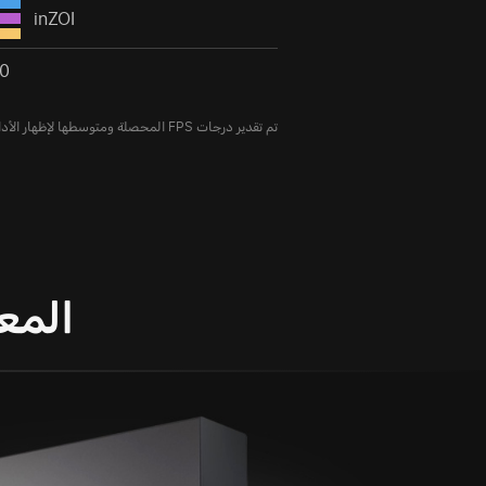
inZOI
0
تم تقدير درجات FPS المحصلة ومتوسطها لإظهار الأداء النسبي للأنظمة عند أقصى إعدادات الرسوم.
المعدات  PRO