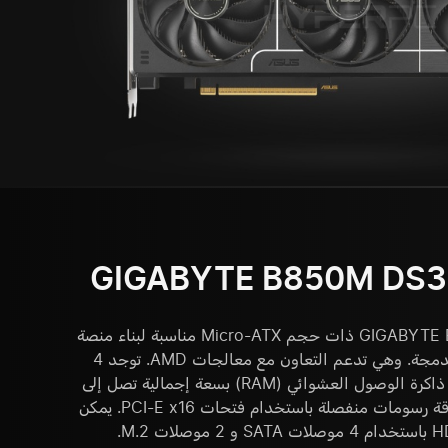
GIGABYTE B850M DS3H
تعد اللوحة الأم GIGABYTE B850M DS3H ذات حجم Micro-ATX مناسبة لبناء منصة
أجهزة في وحدة نظام كمبيوتر مدمجة. وهي تدعم التعاون مع معالجات AMD. توجد 4
فتحات DDR5 DIMM لوحدات ذاكرة الوصول العشوائي (RAM) بسعة إجمالية تصل إلى
256 جيجابايت. يمكن تثبيت بطاقة رسومات منفصلة باستخدام فتحات PCI-E x16. يمكن