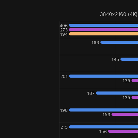
3840x2160 (4K)
406
273
194
163
145
201
135
167
135
198
153
215
156