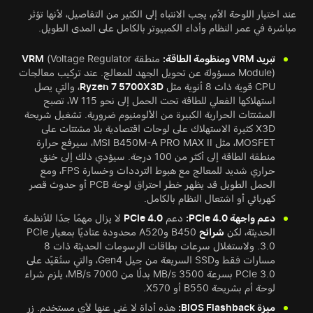
عند اختيار اللوحة الأم، يجب الانتباه إلى الكثير من التفاصيل، لأنها تؤثر
مباشرة في عمر النظام وأداء الكمبيوتر بالكامل على المدى الطويل.
تبريد VRM ومنظومة الطاقة:
منطقة
(Voltage Regulator
VRM
Module) مسؤولة عن تحويل الجهد للمعالج. عند تركيب معالجات
CPU قوية ذات 8 أنوية مثل
Ryzen 7 5700X3D
، والتي يصل
استهلاكها الفعلي للطاقة تحت الحمل إلى نحو 115 W، تصبح
المشتتات الحرارية الكبيرة من الألومنيوم ضرورية. تشغيل شريحة
X3D كثيرة الاستهلاك على لوحات اقتصادية بلا مشتتات على
MOSFET، مثل MSI B450M-A PRO MAX II، سيرفع حرارة
منطقة الطاقة إلى أكثر من 100 درجة. سيؤدي ذلك إلى خنق
حراري شديد للمعالج مع هبوط الترددات وخسارة FPS، ومع
الحمل الطويل قد يظهر خطر احتراق لوحة PCB أو حدوث قصر
كهربائي أو اشتعال النظام بالكامل.
دعم واجهة PCIe 4.0:
دعم
PCIe 4.0
لا يزال مهمًا جدًا للأنظمة
الحديثة، لكن
شرائح
B450 وA520 محدودة عتاديًا بمعيار PCIe
3.0. ولاستغلال سرعات بطاقات الرسومات الحديثة ذات 8
مسارات فقط وSSD السريعة من جيل Gen4، والتي ستُقيّد على
PCIe 3.0 بسرعة 3500 MB/s بدلًا من 7000 MB/s، يلزم شراء
لوحة أم بشريحة B550 أو X570.
ميزة BIOS Flashback:
هذه أداة لا غنى عنها لأي مستخدم. زر