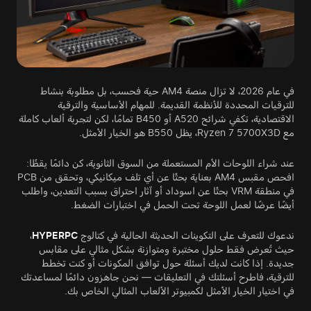
في عام 2026، لا تزال منصة AM4 حية فحسب، بل مطلوبة بنشاط
للترقيات المحددة للأنظمة القديمة. للمهام الأساسية والترقية
الاقتصادية، تكفي شرائح A520 أو B450 تمامًا، لكن لتجربة ألعاب كاملة
مع Ryzen 7 5700X3D، يظل B550 هو الخيار الأمثل.
عند شراء اللوحات الأم المستعملة من السوق الثانوية، كن دائمًا يقظًا:
افحص مقبس AM4 بعناية بحثًا عن أي تلف ميكانيكي، وتحقق من PCB
في منطقة VRM بحثًا عن اسوداد أو آثار احتراق بسبب التعدين، واطلب
أيضًا عرضًا لعمل اللوحة تحت الحمل في اختبارات الضغط.
ندعوك للتعرف على التكوينات الحديثة الحالية في كتالوج
HYPERPC
،
حيث تُعرض فقط حلول مختبرة ومتوازنة بشكل مثالي على مقابس
جديدة. إذا كانت لديك أسئلة حول توافق المكونات أو كنت تخطط
للترقية، فاطرح أسئلتك في التعليقات — نحن جاهزون دائمًا لمساعدتك
في اختيار الخيار الأمثل لكمبيوتر الألعاب المثالي الخاص بك.