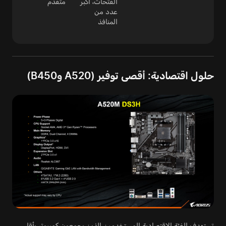
الفتحات، أكبر
متقدم
عدد من
المنافذ
حلول اقتصادية: أقصى توفير (A520 وB450)
تستهدف الفئة الاقتصادية المستخدمين الذين يجمعون كمبيوتر بأقل