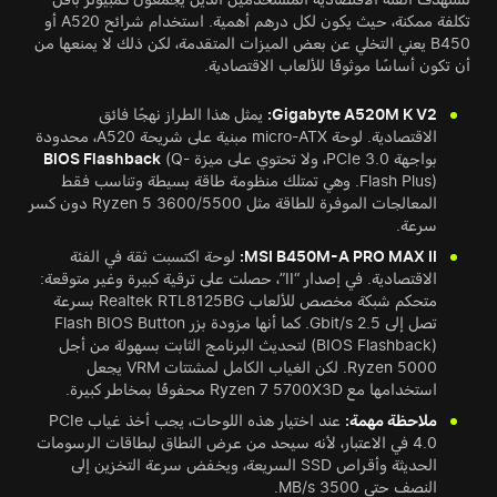
تكلفة ممكنة، حيث يكون لكل درهم أهمية. استخدام شرائح A520 أو
B450 يعني التخلي عن بعض الميزات المتقدمة، لكن ذلك لا يمنعها من
أن تكون أساسًا موثوقًا للألعاب الاقتصادية.
Gigabyte A520M K V2:
يمثل هذا الطراز نهجًا فائق
الاقتصادية. لوحة micro-ATX مبنية على شريحة A520، محدودة
بواجهة PCIe 3.0، ولا تحتوي على ميزة
(Q-
BIOS Flashback
Flash Plus). وهي تمتلك منظومة طاقة بسيطة وتناسب فقط
المعالجات الموفرة للطاقة مثل Ryzen 5 3600/5500 دون كسر
سرعة.
MSI B450M-A PRO MAX II:
لوحة اكتسبت ثقة في الفئة
الاقتصادية. في إصدار “II”، حصلت على ترقية كبيرة وغير متوقعة:
متحكم شبكة مخصص للألعاب Realtek RTL8125BG بسرعة
تصل إلى 2.5 Gbit/s. كما أنها مزودة بزر Flash BIOS Button
(BIOS Flashback) لتحديث البرنامج الثابت بسهولة من أجل
Ryzen 5000. لكن الغياب الكامل لمشتتات VRM يجعل
استخدامها مع Ryzen 7 5700X3D محفوفًا بمخاطر كبيرة.
ملاحظة مهمة:
عند اختيار هذه اللوحات، يجب أخذ غياب PCIe
4.0 في الاعتبار، لأنه سيحد من عرض النطاق لبطاقات الرسومات
الحديثة وأقراص SSD السريعة، ويخفض سرعة التخزين إلى
النصف حتى 3500 MB/s.