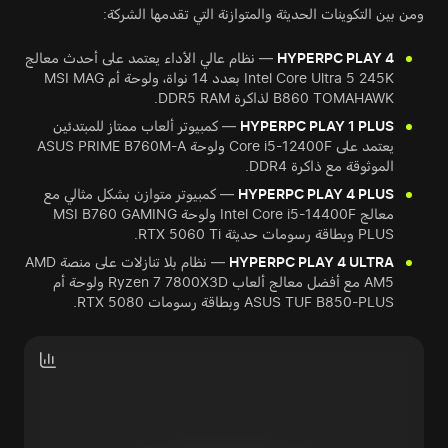
ومن بين التكوينات الحديثة والمتوازنة التي تقدمها الشركة:
HYPERPC PLAY 4
— نظام عالي الأداء يعتمد على أحدث معالج
Intel Core Ultra 5 245K بعدد 14 نواة، ولوحة أم MSI MAG
B860 TOMAHAWK لذاكرة DDR5 RAM.
HYPERPC PLAY 1 PLUS
— كمبيوتر ألعاب ممتاز للمبتدئين
يعتمد على Core i5-12400F ولوحة ASUS PRIME B760M-A
الموثوقة مع ذاكرة DDR4.
HYPERPC PLAY 4 PLUS
— كمبيوتر متوازن بشكل مثالي مع
معالج Intel Core i5-14400F ولوحة MSI B760 GAMING
PLUS وبطاقة رسومات حديثة RTX 5060 Ti.
HYPERPC PLAY 4 ULTRA
— نظام بلا تنازلات على منصة AMD
AM5 مع أفضل معالج ألعاب Ryzen 7 7800X3D ولوحة أم
ASUS TUF B850-PLUS وبطاقة رسومات RTX 5080.