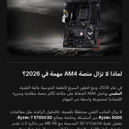
لماذا لا تزال منصة AM4 مهمة في 2026؟
في عام 2026، ومع التطور السريع لأنظمة الحوسبة عالية التقنية،
المقبس
يواصل AM4 الحفاظ على مكانته كأكثر منصة عقلانية ومبررة
اقتصاديًا لمجموعة واسعة من المهام.
لا يزال الجانب التقني محتفظًا بأهميته. فالحلول الرائدة، مثل معالجات
Ryzen 5000
من السلسلة، وخاصة معالج
Ryzen 7 5700X3D
،
بفضل تقنية 3D V-Cache المدمجة مع 96 MB من ذاكرة L3، تقدم
زيادة في أداء الألعاب لا تزال معيارًا للعديد من المشاريع الحديثة.