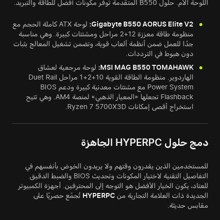
اللوحة الأم. حلول B550 المتقدمة توفر مكونات أفضل للطاقة والتبريد.
Gigabyte B550 AORUS Elite V2:
لوحة ATX كاملة الحجم مع
منظومة طاقة معززة 12+2 مراحل ومشتتات كبيرة. وهي مناسبة
جدًا للعمل ضمن أنظمة ألعاب قوية، وتضمن تشغيل المعالج بثبات
دون هبوط في الترددات.
MSI MAG B550 TOMAHAWK:
لوحة مرجعية لعشاق
الهاردوير. منظومة الطاقة القوية 10+2+1 مراحل Duet Rail
Power System مع مشتتات معدنية كبيرة ودعم BIOS
Flashback تجعلها «المعيار الذهبي» لمنصة AM4. وهي تتيح
استخراج أقصى إمكانات Ryzen 7 5700X3D.
دمج حلول HYPERPC الجاهزة
للمستخدمين الذين يقدرون وقتهم ولا يريدون الخوض بأنفسهم في
التفاصيل التقنية لاختيار المكونات وتحديث BIOS والضبط الدقيق
للعتاد، يكون الخيار الأفضل هو التوجه إلى المحترفين. أجهزة الكمبيوتر
الجديدة ذات العلامة التجارية من
HYPERPC
تُجمّع حصريًا على
مقابس حديثة.