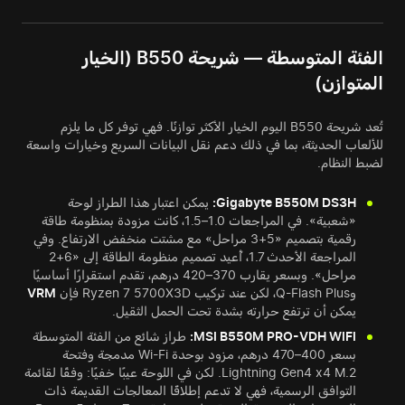
الفئة المتوسطة — شريحة B550 (الخيار
المتوازن)
تُعد شريحة B550 اليوم الخيار الأكثر توازنًا. فهي توفر كل ما يلزم
للألعاب الحديثة، بما في ذلك دعم نقل البيانات السريع وخيارات واسعة
لضبط النظام.
Gigabyte B550M DS3H:
يمكن اعتبار هذا الطراز لوحة
«شعبية». في المراجعات 1.0–1.5، كانت مزودة بمنظومة طاقة
رقمية بتصميم «5+3 مراحل» مع مشتت منخفض الارتفاع. وفي
المراجعة الأحدث 1.7، أُعيد تصميم منظومة الطاقة إلى «6+2
مراحل». وبسعر يقارب 370–420 درهم، تقدم استقرارًا أساسيًا
وQ-Flash Plus، لكن عند تركيب Ryzen 7 5700X3D فإن
VRM
يمكن أن ترتفع حرارته بشدة تحت الحمل الثقيل.
MSI B550M PRO-VDH WIFI:
طراز شائع من الفئة المتوسطة
بسعر 400–470 درهم، مزود بوحدة Wi-Fi مدمجة وفتحة
Lightning Gen4 x4 M.2. لكن في اللوحة عيبًا خفيًا: وفقًا لقائمة
التوافق الرسمية، فهي لا تدعم إطلاقًا المعالجات القديمة ذات