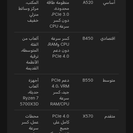
أساسي
A520
منظومة طاقة
المكتب،
محدودة،
مركز وسائط
PCIe 3.0،
منزلي
دون كسر
خفيف
سرعة CPU
اقتصادي
B450
كسر سرعة
ألعاب من
CPU وRAM،
الفئة
دون دعم
المتوسطة،
PCIe 4.0
ترقية
الأنظمة
القديمة
متوسط
B550
دعم PCIe
أجهزة
4.0، VRM
ألعاب
جيد، كسر
حديثة،
سرعة
Ryzen 7
5700X3D
RAM/CPU
متقدم
X570
PCIe 4.0
محطات
كامل على
عمل، كسر
جميع
سرعة