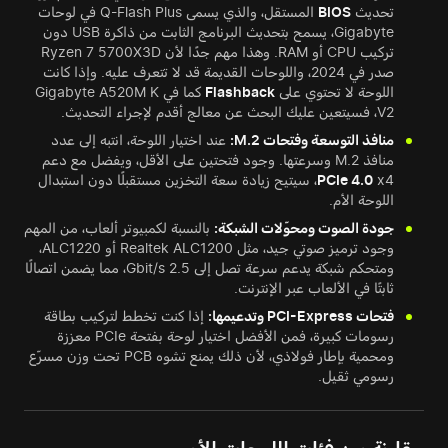
تحديث
BIOS
المستقل، والذي يسمى Q-Flash Plus في لوحات
Gigabyte، يسمح بتحديث البرنامج الثابت من ذاكرة USB دون
تركيب CPU أو RAM. وهذا مهم جدًا لأن Ryzen 7 5700X3D
صدر في 2024، واللوحات القديمة قد لا تتعرف عليه. وإذا كانت
اللوحة لا تحتوي على
Flashback
كما في Gigabyte A520M K
V2، فسيتعين عليك البحث عن معالج أقدم لإجراء التحديث.
منافذ التوسعة وفتحات M.2:
عند اختيار اللوحة، انتبه إلى عدد
منافذ M.2 وسرعتها. وجود فتحتين على الأقل، ويفضل مع دعم
PCIe 4.0
x4، سيتيح زيادة سعة التخزين مستقبلًا دون استبدال
اللوحة الأم.
جودة الصوت ومحوّلات الشبكة:
بالنسبة لكمبيوتر ألعاب، من المهم
وجود ترميز صوتي جيد، مثل Realtek ALC1200 أو ALC1220،
ومتحكم شبكة يدعم سرعة تصل إلى 2.5 Gbit/s، مما يضمن اتصالًا
ثابتًا في الألعاب عبر الإنترنت.
فتحات PCI-Express وتدعيمها:
إذا كنت تخطط لتركيب بطاقة
رسومات كبيرة، فمن الأفضل اختيار لوحة بفتحة PCIe معززة
ومحمية بإطار فولاذي، لأن ذلك يمنع تشوه PCB تحت وزن مسرّع
رسومي ثقيل.