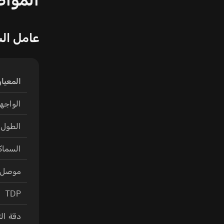
عامل ال
المعيار
الواجه
الطول
السماك
موصل ا
TDP
دقة ال