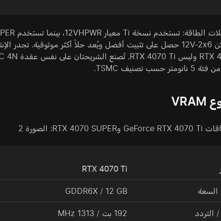
تر حسب تصنيف TSMC.
VRA
RTX 4070 Ti
 السعة
GDDR6X / 12 GB
/ التردد
192 بت / 1313 MHz