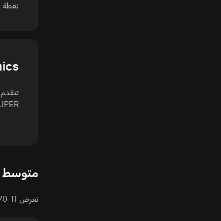
نقطة (+5% لصال
hics
SUPER ذات Boost 2475 MHz 
متوسط FPS في جميع الألعاب
تعرض RTX 4070 Ti متوسط FPS أعلى قليلاً، لكن تفوقها على RTX 4070 SUPER يبقى عادة محدوداً.