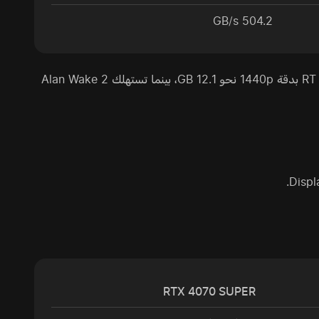
504.2 GB/s
في عام 2026 أصبحت سعة 12 GB بالكاد كافية: تستهلك Cyberpunk 2077 مع RT بدقة 1440p نحو 12.1 GB، بينما تستهلك Alan Wake 2
RTX 4070 SUPER