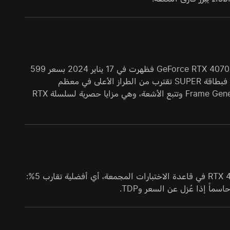
صدرت GeForce RTX 4070 Ti في 5 يناير 2023 بسعر 799 دولاراً. أما GeForce RTX 4070 SUPER فظهرت في 17 يناير 2024 بسعر 599
دولاراً وقدمت كفاءة أفضل بوضوح. عملياً أعادت NVIDIA ترتيب الهرمية السعرية: فبطاقة SUPER تقترب من الطراز الأعلى في معظم
سيناريوهات الألعاب مع استهلاك طاقة أقل. تدعم البطاقتان DLSS 3 مع Frame Generation وتتبع الأشعة، وهي مزايا حصرية لسلسلة RTX
تحقق RTX 4070 Ti نتيجة 75.49 نقطة مقابل 71.65 نقطة لبطاقة RTX 4070 SUPER في قاعدة الاختبارات المجمعة، أي أفضلية تقارب 5%: