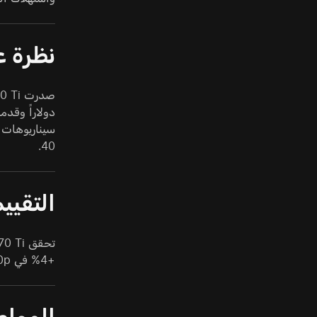
نظرة ع
40.
التقييم
+4% في 1080p و+5% في 1440p و+6% في 4K. الفارق موجود، لكنه لا يصبح حاسماً إذا عُزل عن السعر وTDP.
المواص