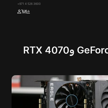
+971 4 526 3600
مقارنة بطاقات GeForce RTX 4070 Ti وRTX 4070