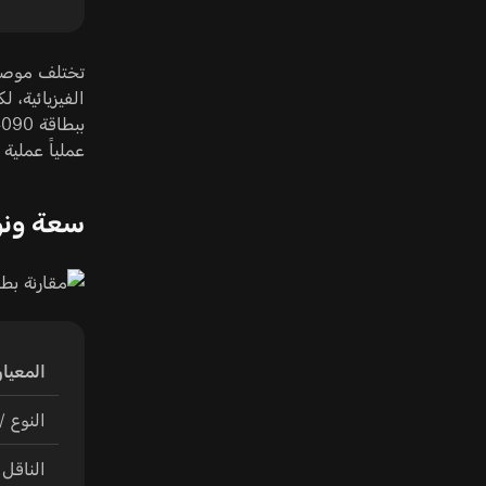
عملياً عملية من فئة 5 نانوم
سعة ونوع M
المعيار
النوع /
الناقل 