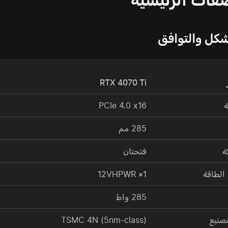
شكل والتوافق
RTX 4070 Ti
ة
PCIe 4.0 x16
285 مم
ة
فتحتان
لطاقة
1× 12VHPWR
285 واط
تصنيع
TSMC 4N (5nm-class)