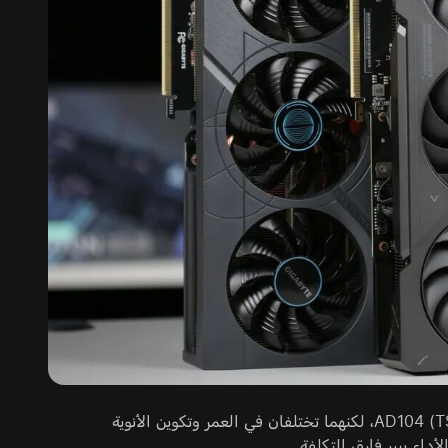
تعتمد كلتا البطاقتين الرسوميتين على معمارية Ada Lovelace وشريحة AD104 (TSMC 4N)، لكنهما تختلفان في العمر وتكوين الأنوية
داء يبرر فارق التكلفة.