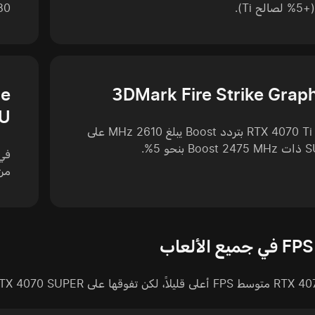
ح Ti).
7680
ce
3DMark Fire Strike Grap
PU
تتقدم RTX 4070 Ti بتردد Boost يبلغ 2610 MHz على
بنحو 5%.
من 