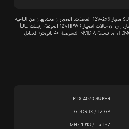
تختلف موصلات الطاقة: تستخدم نسخة Ti معيار 12VHPWR، بينما تستخدم SUPER معيار 12V-2x6 المحدّث. المعياران متشابهان من الناحية
الفيزيائية، لكن 12V-2x6 حصل على تثبيت أفضل ويُعد حلاً أكثر موثوقية. تجدر الإشارة إلى أن حالات انصهار 12VHPWR الموثقة ارتبطت غالباً
ببطاقة RTX 4090 وليس RTX 4070 Ti. تُصنع الشريحتان على نفس عقدة TSMC 4N، أما تسمية NVIDIA التسويقية «4 نانومتر» فتقابل
RTX 4070 SUPER
GDDR6X / 12 GB
192 بت / 1313 MHz