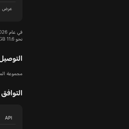
عرض ا
نحو 11.6 GB.
التوصيل 
مجموعة المخارج متطا
التوافق مع PI
API