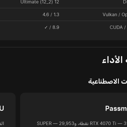
12 Ultimate (12_2)
D
1.3 / 4.6
Vulkan / O
8.9 / ✓
CUDA /
الأداء
ات الاصطناعية
PU
Passm
RTX 4070 Ti — 31,563 نقطة، وSUPER — 29,953