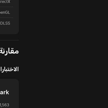
irectX
penGL
 DLSS
مقارنة 
الاختبار
ark