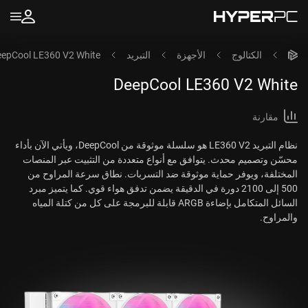
الكتالوج
الأجهزة
التبريد
epCool LE360 V2 White
DeepCool LE360 V2 White
مقارنة
نظام التبريد LE360 V2 هو سلسلة موثوقة من DeepCool، ويأتي الآن بأداء
محسّن وتصميم محدث. يتوافق مع أنواع متعددة من التثبيت عبر المنصات
المختلفة، ويوفر حماية موثوقة ضد التسربات. نطاق سرعة المراوح من
500 إلى 2100 دورة في الدقيقة يضمن تدفق هواء قوي. كما يتميز مبرد
السائل المتكامل بإضاءة ARGB قابلة للبرمجة على كل من كتلة المياه
والمراوح.