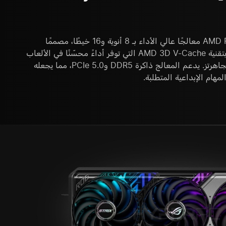
يعد معالج AMD Ryzen 7 7800X3D معالجًا عالي الأداء بـ 8 أنوية و16 خيطًا، مصممًا
للألعاب وإنشاء المحتوى. يتميز بتقنية AMD 3D V-Cache التي توفر أداءً محسّنًا في الألعاب
مع سرعة تعزيز تصل إلى 5.0 جيجاهرتز. يدعم المعالج ذاكرة DDR5 وPCIe 5.0، مما يجعله
لمهام الإبداعية المتطلبة.