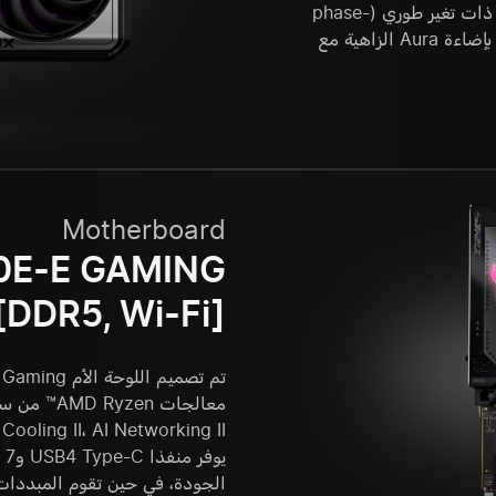
Axial-tech، وغرفة تبخير (vapor chamber)، ووسادة حرارية ذات تغير طوري (phase-
change thermal pad)، وتقنية MaxContact. ويبرز تصميمها بإضاءة Aura الزاهية مع
Motherboard
0E-E GAMING
[DDR5, Wi-Fi]
الجودة، في حين تقوم المبددات الحرارية القو