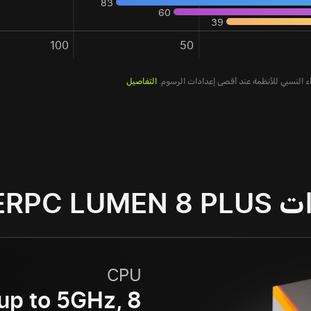
83
60
39
100
50
التفاصيل
HYPERPC LU
CPU
p to 5GHz, 8