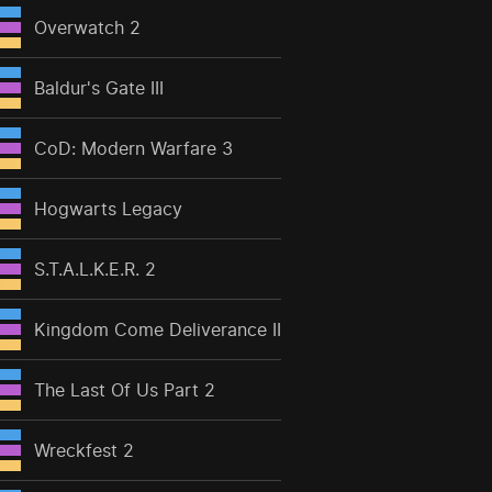
Overwatch 2
Baldur's Gate III
CoD: Modern Warfare 3
Hogwarts Legacy
S.T.A.L.K.E.R. 2
Kingdom Come Deliverance II
The Last Of Us Part 2
Wreckfest 2