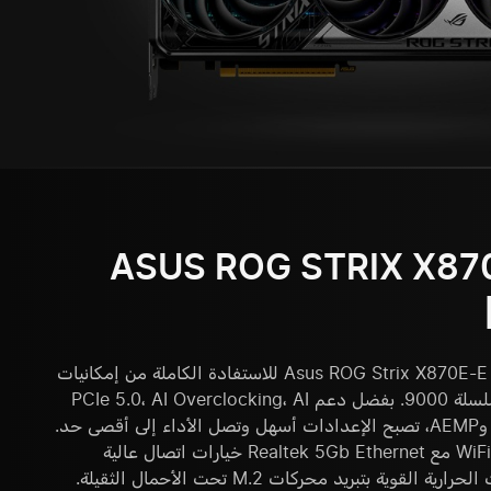
ASUS ROG STRIX X87
تم تصميم اللوحة الأم Asus ROG Strix X870E-E Gaming للاستفادة الكاملة من إمكانيات
معالجات AMD Ryzen™ من سلسلة 9000. بفضل دعم PCIe 5.0، AI Overclocking، AI
Cooling II، AI Networking II وAEMP، تصبح الإعدادات أسهل وتصل الأداء إلى أقصى حد.
يوفر منفذا USB4 Type-C وWiFi 7 مع Realtek 5Gb Ethernet خيارات اتصال عالية
ية بتبريد محركات M.2 تحت الأحمال الثقيلة.