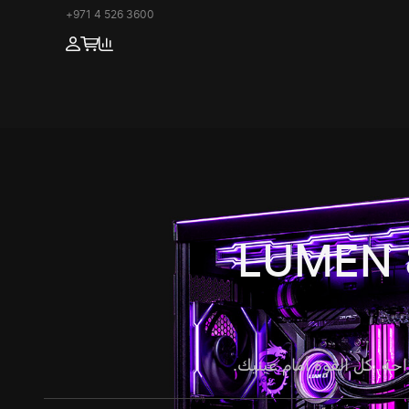
+971 4 526 3600
LUMEN 
احة. كل القوة أمام عينيك.