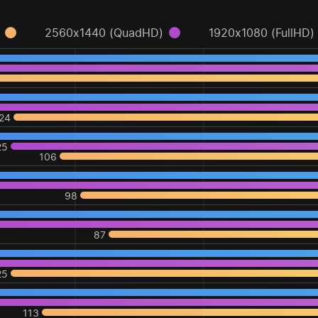
2560x1440 (QuadHD)
1920x1080 (FullHD)
24
25
106
98
87
25
113