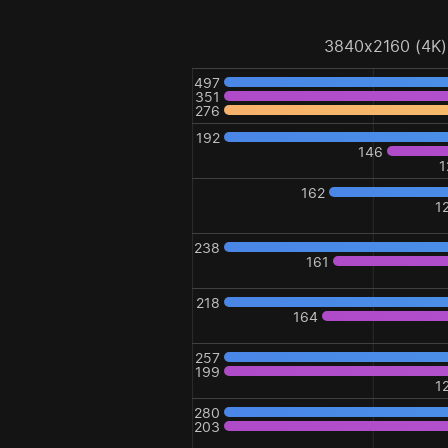
3840x2160 (4K)
497
351
276
192
146
1
162
1
238
161
218
164
257
199
1
280
203