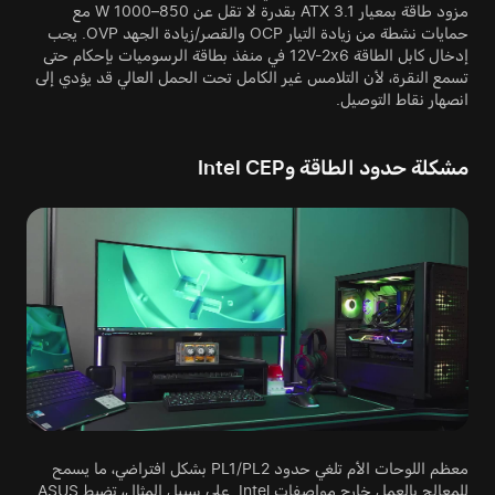
مزود طاقة بمعيار ATX 3.1 بقدرة لا تقل عن 850–1000 W مع
حمايات نشطة من زيادة التيار OCP والقصر/زيادة الجهد OVP. يجب
إدخال كابل الطاقة 12V-2x6 في منفذ بطاقة الرسوميات بإحكام حتى
تسمع النقرة، لأن التلامس غير الكامل تحت الحمل العالي قد يؤدي إلى
انصهار نقاط التوصيل.
مشكلة حدود الطاقة وIntel CEP
معظم اللوحات الأم تلغي حدود PL1/PL2 بشكل افتراضي، ما يسمح
للمعالج بالعمل خارج مواصفات Intel. على سبيل المثال، تضبط ASUS