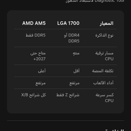
Diagnostic Tool لاستبعاد التدهور.
المعيار
LGA 1700
AMD AM5
نوع الذاكرة
DDR4 أو
DDR5 فقط
DDR5
مسار ترقية
منتهٍ
متاح حتى
2027+
CPU
تكلفة المنصة
أقل
أعلى
أداء الألعاب
مرتفع
مرتفع
كسر سرعة
شرائح Z فقط
كل شرائح X/B
CPU