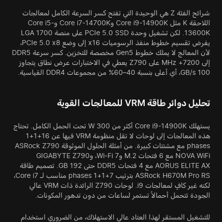
شرائح الفئة Z هي الوحيدة التي تفتح كسر السرعة الكامل لمعالجات
اللاحقة K مثل Core i9-14900K وCore i7-14700K وCore i5-
13600K. لكن تشغيل وحدة PCIe 5.0 SSD على منصة LGA 1700
يفرض تقسيم خطوط منفذ الرسوميات x16 إلى وضع PCIe 5.0 x8،
لأن المعالج لا يملك خطوط Gen5 مخصصة للتخزين. كسر سرعة DDR5
إلى 7200+ MHz على Z790 يعطي في الاختبارات عرض نطاق يتجاوز
100 GB/s، أي أعلى بنسبة 40–60% من مجموعات DDR4 القياسية.
تحليل دوائر طاقة VRM للمعالجات القوية
يستهلك Core i9-14900K أكثر من 300 W تحت الحمل الكامل. تحتاج
هذه المعالجات إلى لوحات لا تقل منظومة VRM فيها عن 16+1+1
phases مع مشتتات كبيرة. من أمثلة الحلول الموثوقة ASRock Z790
NOVA WiFi مع 6 فتحات M.2 وWi‑Fi 7، وGIGABYTE Z790
AORUS ELITE AX مع 4 فتحات DDR5 حتى 192 GB. تصميم طاقة
ASRock H670M Pro RS بترتيب 7+1+1 phases مناسب لـ Core i7،
لكنه غير كافٍ لمعالجات i9. لوحات Z790 الرائدة ذات VRM عالي
الجودة تتحمل أحمالاً تستمر لساعات من دون تدهور المكونات.
للتشغيل المستقر لهذا العتاد عالي الاستهلاك، من الضروري استخدام