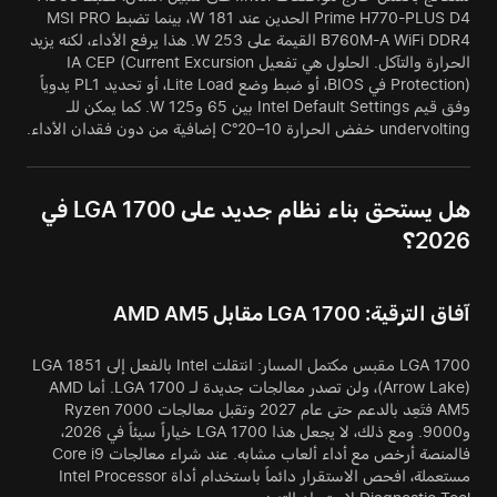
Prime H770-PLUS D4 الحدين عند 181 W، بينما تضبط MSI PRO
B760M-A WiFi DDR4 القيمة على 253 W. هذا يرفع الأداء، لكنه يزيد
الحرارة والتآكل. الحلول هي تفعيل IA CEP (Current Excursion
Protection) في BIOS، أو ضبط وضع Lite Load، أو تحديد PL1 يدوياً
وفق قيم Intel Default Settings بين 65 و125 W. كما يمكن للـ
undervolting خفض الحرارة 10–20°C إضافية من دون فقدان الأداء.
هل يستحق بناء نظام جديد على LGA 1700 في
2026؟
آفاق الترقية: LGA 1700 مقابل AMD AM5
LGA 1700 مقبس مكتمل المسار: انتقلت Intel بالفعل إلى LGA 1851
(Arrow Lake)، ولن تصدر معالجات جديدة لـ LGA 1700. أما AMD
AM5 فتَعِد بالدعم حتى عام 2027 وتقبل معالجات Ryzen 7000
و9000. ومع ذلك، لا يجعل هذا LGA 1700 خياراً سيئاً في 2026،
فالمنصة أرخص مع أداء ألعاب مشابه. عند شراء معالجات Core i9
مستعملة، افحص الاستقرار دائماً باستخدام أداة Intel Processor