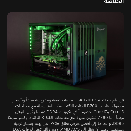
الخلاصة
في عام 2026 تعد LGA 1700 منصة ناضجة ومدروسة جيداً وبأسعار
معقولة. تناسب B760 الفئات الاقتصادية والمتوسطة مع معالجات
Core i5 وCore i7، خصوصاً في تكوينات DDR4 عندما يكون التوفير
مهماً. أما Z790 فتكون مبررة مع معالجات الفئة K الرائدة، وكسر سرعة
DDR5، والحاجة إلى أقصى عرض نطاق PCIe. من يهتم بمسار ترقية
مستقبلي يجب أن ينظر إلى AMD AM5. ومع ذلك، تبقى لوحات LGA