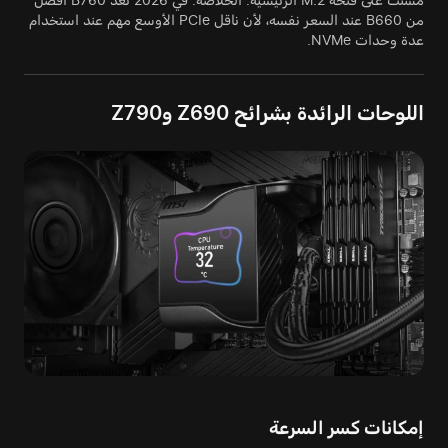
من B660 عند السعر نفسه، لأن ناقل PCIe الأوسع مهم عند استخدام
عدة وحدات NVMe.
اللوحات الرائدة بشرائح Z690 وZ790
إمكانات كسر السرعة