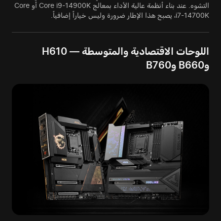
التشوه. عند بناء أنظمة عالية الأداء بمعالج Core i9-14900K أو Core
i7-14700K، يصبح هذا الإطار ضرورة وليس خياراً إضافياً.
اللوحات الاقتصادية والمتوسطة — H610
وB660 وB760