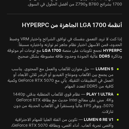
1700 بشرائح B760 وZ790 من أفضل الحلول في السوق.
أنظمة LGA 1700 الجاهزة من HYPERPC
إذا كنت لا تريد التعمق بنفسك في توافق الشرائح واختيار VRM وضبط
الحدود، فمن الأسهل اختيار نظام جاهز تم توازنه واختباره مسبقاً.
HYPERPC
تجمع تكوينات على منصة
LGA 1700
مع لوحات أم موثوقة
وذاكرة
DDR5
عالية الجودة وحدود طاقة مضبوطة بشكل صحيح.
LUMEN 5
— حل متوازن للألعاب والعمل مع المحتوى. يناسب
من يجمع بين الألعاب ومونتاج الفيديو أو الرندر ثلاثي الأبعاد أو
العمل في التطبيقات الثقيلة. يأتي مع GeForce RTX 5070 وكمية
كافية من DDR5 لتعدد المهام.
PLAY 1 ULTRA
— نظام قوي للألعاب المتطلبة بدقتي 1440p
و4K. مبني على معالج Intel حديث مع بطاقة GeForce RTX
5070، ويوفر FPS عالياً ومستقراً في الألعاب الحديثة من دون
تنازلات.
LUMEN 6 RE V1
— تكوين من الفئة العليا للمهام الاحترافية
وأقصى تجربة ألعاب. أداء أقصى، وبطاقة GeForce RTX 5070،