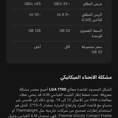
عرض النطاق
~35 GB/s
65+ GB/s
الزمن المطلق
~8.9 ns
~10 ns
للتأخير (CAS)
السعة القصوى
32 GB
128 GB
للوحدة
سعر مجموعة
أقل
أعلى
32 GB
مشكلة الانحناء الميكانيكي
الشكل الممدود لقاعدة معالج
LGA 1700
أصبح مصدر مشكلة
معروفة: تحت ضغط إطار التثبيت القياسي ILM، قد ينحني غطاء
معالجات Intel من الأجيال 12 إلى 14. يؤدي ذلك إلى تلامس غير
متساوٍ مع قاعدة المبرّد وارتفاع الحرارة بمقدار 5–15°C. الحل هو
استخدام إطارات تصحيح من شركات خارجية مثل Thermalright أو
Thermal Grizzly Contact Frame، فهي تستبدل ILM القياسي وتزيل