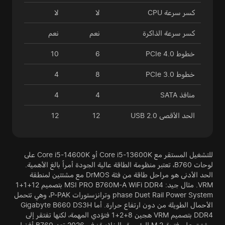
كسر سرعة CPU
لا
لا
كسر سرعة الذاكرة
نعم
نعم
خطوط PCIe 4.0
6
10
خطوط PCIe 3.0
8
4
منافذ SATA
4
4
الحد الأقصى USB 2.0
12
12
للتشغيل المستقر مع Core i5-13600K أو Core i5-14600K على
لوحات B760، تعتبر منظومة الطاقة عالية الجودة أمراً بالغ الأهمية.
الحد الأدنى هو مراحل طاقة من فئة DrMOS مع مشتتين لمنطقة
VRM. مثال جيد: MSI PRO B760M-A WiFi DDR4 بتصميم 12+1+1
phase Duet Rail Power System وترانزستورات P-PAK، وهي تتحمل
الأحمال الطويلة من دون ارتفاع حرارة. أما Gigabyte B660 DS3H
DDR4 بتصميم VRM هجين 8+2+1 فتؤدي المهمة، لكنها تفتقر إلى
مشتت على فتحة M.2 الرئيسية. الخلاصة: في 2026 تعد B760 أفضل