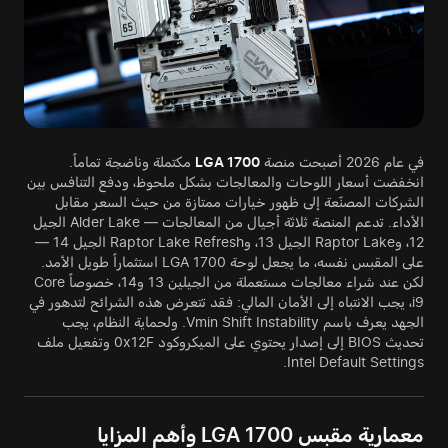
في عام 2026 أصبحت منصة
LGA 1700
مكتملة وناضجة تماماً.
انخفضت أسعار اللوحات والمعالجات بشكل ملحوظ، ودفع التنافس بين
الشركات المصنّعة إلى ظهور خيارات ممتازة من حيث السعر مقابل
الأداء. تدعم المنصة ثلاثة أجيال من المعالجات — Alder Lake الجيل
12، وRaptor Lake الجيل 13، وRaptor Lake Refresh الجيل 14 —
على المقبس نفسه، ما يجعل لوحة LGA 1700 استثماراً طويل الأمد.
لكن عند شراء معالجات مستعملة من الجيلين 13 و14، خصوصاً Core
i9، يجب الانتباه إلى الأمان المالي: فقد تتعرض هذه الشرائح لتدهور في
الجهد يعرف باسم Vmin Shift Instability. ولحماية النظام، يجب
تحديث BIOS إلى إصدار يحتوي على الميكروكود 0x12F وتفعيل ملف
Intel Default Settings.
معمارية مقبس LGA 1700 وأهم المزايا