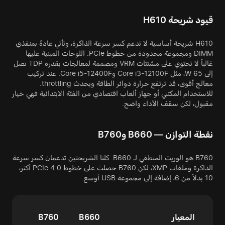
قيود شريحة H610
H610 شريحة أساسية لا تدعم كسر سرعة الذاكرة، وتأتي عادةً بمنفذي
DIMM ومجموعة محدودة من خطوط PCIe. اللوحات المبنية عليها
غالباً لا تحتوي على مشتتات VRM ومصممة لمعالجات بقدرة TDP تصل
إلى 65 W، مثل Core i3-12100F وCore i5-12400F. عند تركيب
معالج أقوى، قد ترتفع حرارة دوائر الطاقة ويحدث throttling.
للاستخدام المكتبي أو جهاز ألعاب اقتصادي من الفئة الابتدائية فهي خيار
مقبول، لكن سقف الأداء واضح.
نقطة التوازن — B660 وB760
B760 هو الوريث المنطقي لـ B660. كلتا الشريحتين تدعمان كسر سرعة
الذاكرة وملفات XMP، لكن B760 حصلت على خطوط PCIe 4.0 أكثر،
10 بدلاً من 6، إضافة إلى مجموعة USB أوسع.
المعيار
B660
B760