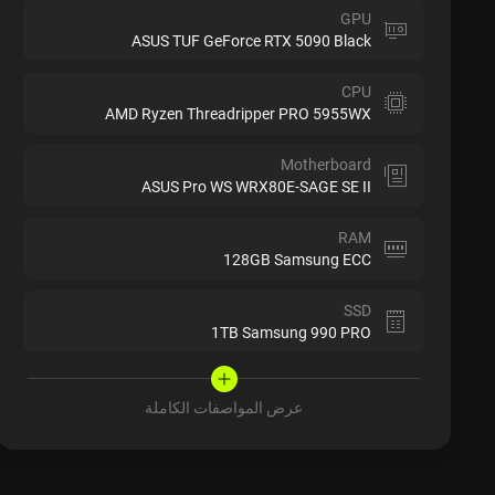
GPU
ASUS TUF GeForce RTX 5090 Black
CPU
AMD Ryzen Threadripper PRO 5955WX
Motherboard
ASUS Pro WS WRX80E-SAGE SE II
RAM
128GB Samsung ECC
SSD
1TB Samsung 990 PRO
عرض المواصفات الكاملة