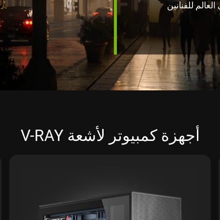
 في العالم للفنانين
أجهزة كمبيوتر لأشعة V-RAY