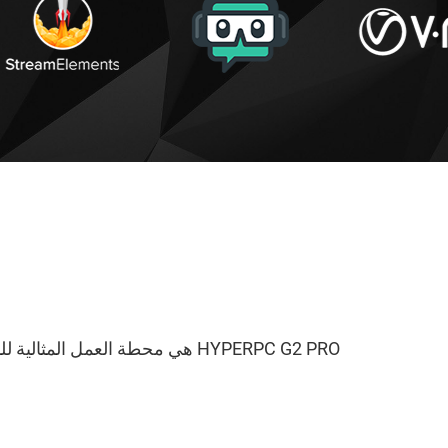
HYPERPC G2 PRO هي محطة العمل المثالية للمستوى الأول للمحترفين في مجال الرسومات ثنائية الأبعاد. القضاء على أي تأخيرات عند إنتاج المحتوى الإبداعي.