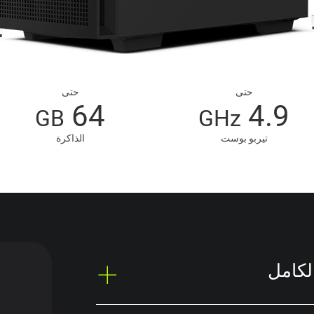
حتى
حتى
64
4.9
GB
GHz
تيربو بوست
الذاكرة