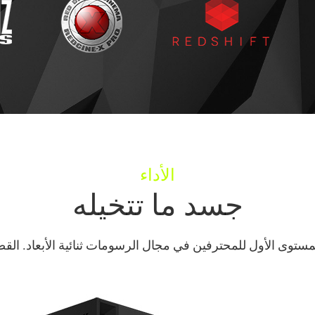
الأداء
جسد ما تتخيله