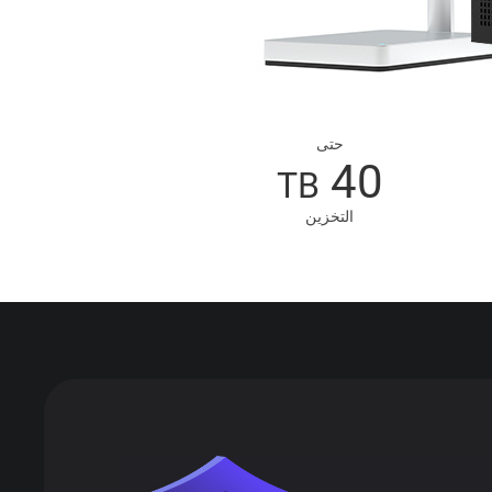
حتى
40
TB
التخزين