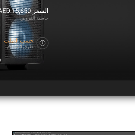
السعر
15,650
AED
حاسبة القروض
حسب الطلب
طرق الاستلام