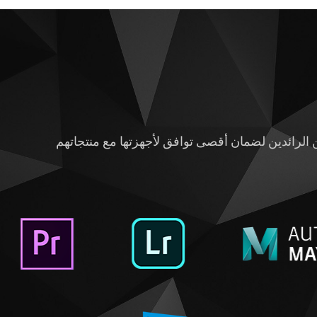
م بدون برمجيات متخصصة. تعمل NVIDIA عن كثب مع المطورين الرائدين لضمان أقصى توافق لأجهزتها مع منتجاتهم