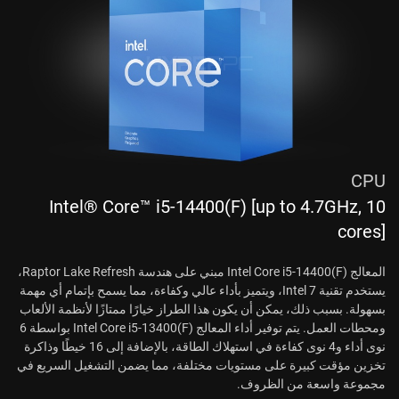
CPU
Intel® Core™ i5-14400(F) [up to 4.7GHz, 10
cores]
المعالج Intel Core i5-14400(F) مبني على هندسة Raptor Lake Refresh،
يستخدم تقنية Intel 7، ويتميز بأداء عالي وكفاءة، مما يسمح بإتمام أي مهمة
بسهولة. بسبب ذلك، يمكن أن يكون هذا الطراز خيارًا ممتازًا لأنظمة الألعاب
ومحطات العمل. يتم توفير أداء المعالج Intel Core i5-13400(F) بواسطة 6
نوى أداء و4 نوى كفاءة في استهلاك الطاقة، بالإضافة إلى 16 خيطًا وذاكرة
تخزين مؤقت كبيرة على مستويات مختلفة، مما يضمن التشغيل السريع في
مجموعة واسعة من الظروف.