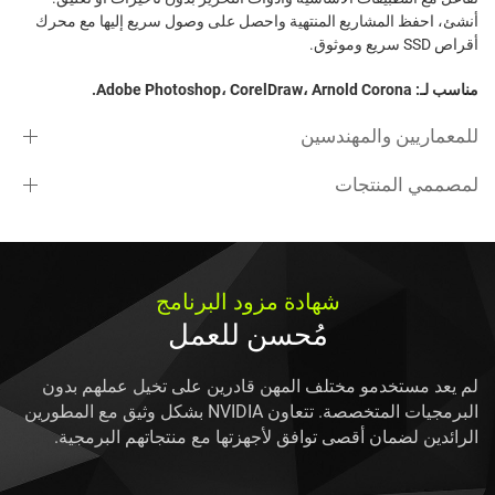
أنشئ، احفظ المشاريع المنتهية واحصل على وصول سريع إليها مع محرك
أقراص SSD سريع وموثوق.
مناسب لـ: Adobe Photoshop، CorelDraw، Arnold Corona.
للمعماريين والمهندسين
لمصممي المنتجات
شهادة مزود البرنامج
مُحسن للعمل
لم يعد مستخدمو مختلف المهن قادرين على تخيل عملهم بدون
البرمجيات المتخصصة. تتعاون NVIDIA بشكل وثيق مع المطورين
الرائدين لضمان أقصى توافق لأجهزتها مع منتجاتهم البرمجية.