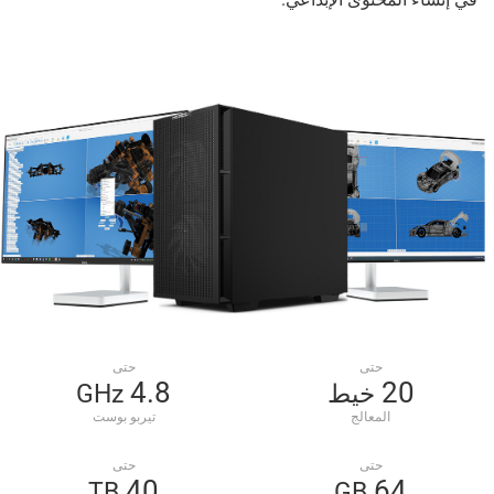
حتى
حتى
4.8
20
خيط
GHz
المعالج
تيربو بوست
حتى
حتى
40
64
TB
GB