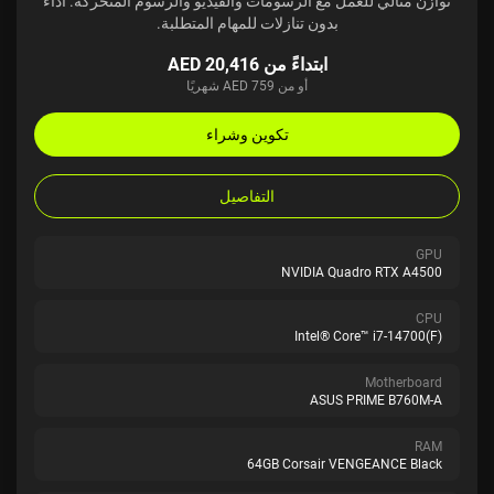
توازن مثالي للعمل مع الرسومات والفيديو والرسوم المتحركة. أداء
بدون تنازلات للمهام المتطلبة.
ابتداءً من AED 20,416
أو من AED 759 شهريًا
تكوين وشراء
التفاصيل
GPU
NVIDIA Quadro RTX A4500
CPU
Intel® Core™ i7-14700(F)
Motherboard
ASUS PRIME B760M-A
RAM
64GB Corsair VENGEANCE Black