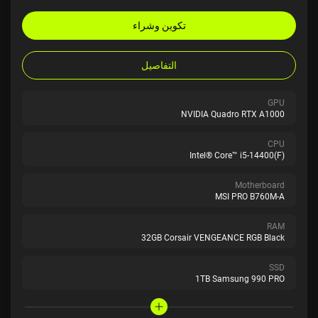
تكوين وشراء
التفاصيل
GPU
NVIDIA Quadro RTX A1000
CPU
Intel® Core™ i5-14400(F)
Motherboard
MSI PRO B760M-A
RAM
32GB Corsair VENGEANCE RGB Black
SSD
1TB Samsung 990 PRO