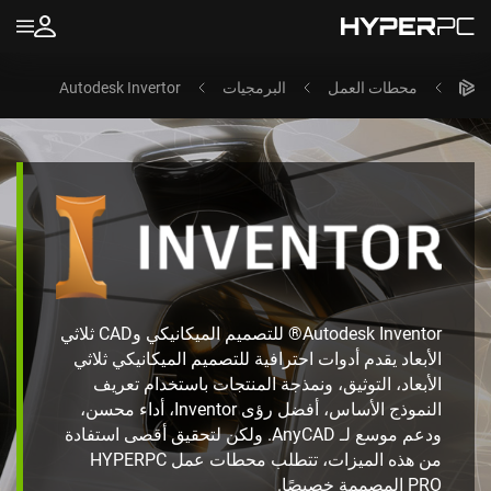
محطات العمل
البرمجيات
Autodesk Invertor
Autodesk Inventor® للتصميم الميكانيكي وCAD ثلاثي
الأبعاد يقدم أدوات احترافية للتصميم الميكانيكي ثلاثي
الأبعاد، التوثيق، ونمذجة المنتجات باستخدام تعريف
النموذج الأساس، أفضل رؤى Inventor، أداء محسن،
ودعم موسع لـ AnyCAD. ولكن لتحقيق أقصى استفادة
من هذه الميزات، تتطلب محطات عمل HYPERPC
PRO المصممة خصيصًا.