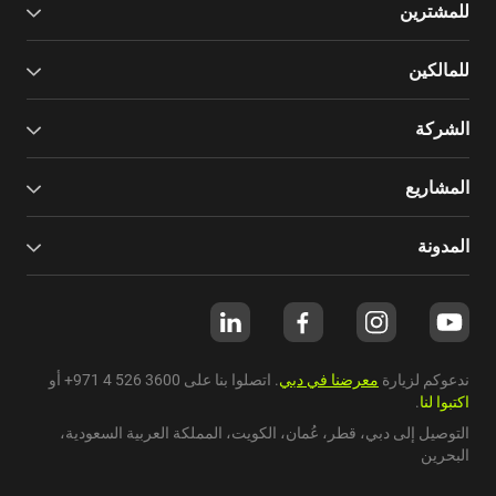
للمشترين
للمالكين
الشركة
المشاريع
المدونة
ندعوكم لزيارة
معرضنا في دبي
. اتصلوا بنا على
+971 4 526 3600
أو
اكتبوا لنا
.
التوصيل إلى دبي،
قطر
،
عُمان
،
الكويت
،
المملكة العربية السعودية
،
البحرين