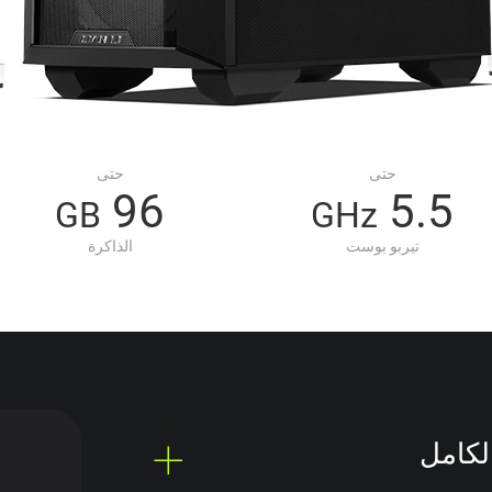
حتى
حتى
96
5.5
GB
GHz
تيربو بوست
الذاكرة