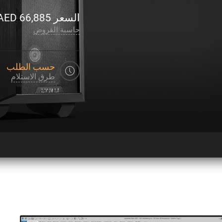
السعر
66,885
AED
حاسبة القروض
حسب الطلب
طرق الاستلام