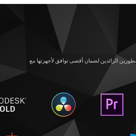
 عملهم بدون برمجيات متخصصة. تتعاون NVIDIA بشكل وثيق مع المطورين الرائدين لضمان أقصى توافق لأجهزتها مع