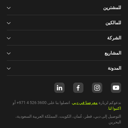
للمشترين
للمالكين
الشركة
المشاريع
المدونة
ندعوكم لزيارة
معرضنا في دبي
. اتصلوا بنا على
+971 4 526 3600
أو
اكتبوا لنا
.
التوصيل إلى دبي،
قطر
،
عُمان
،
الكويت
،
المملكة العربية السعودية
،
البحرين