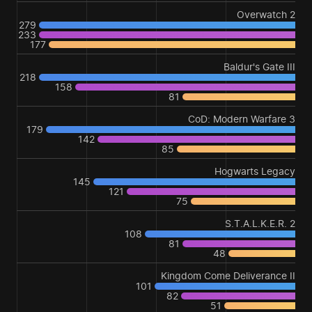
Overwatch 2
279
233
177
Baldur's Gate III
218
158
81
CoD: Modern Warfare 3
179
142
85
Hogwarts Legacy
145
121
75
S.T.A.L.K.E.R. 2
108
81
48
Kingdom Come Deliverance II
101
82
51