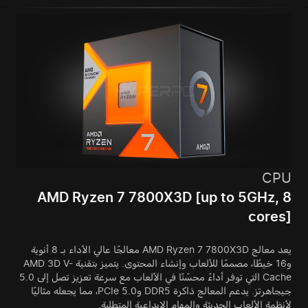
CPU
AMD Ryzen 7 7800X3D [up to 5GHz, 8
cores]
يعد معالج AMD Ryzen 7 7800X3D معالجًا عالي الأداء بـ 8 أنوية
و16 خيطًا، مصممًا للألعاب وإنشاء المحتوى. يتميز بتقنية AMD 3D V-
Cache التي توفر أداءً محسّنًا في الألعاب مع سرعة تعزيز تصل إلى 5.0
جيجاهرتز. يدعم المعالج ذاكرة DDR5 وPCIe 5.0، مما يجعله مثاليًا
لأنظمة الألعاب الحديثة والمهام الإبداعية المتطلبة.