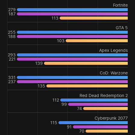
Fortnite
279
187
113
GTA 5
255
188
103
Apex Legends
293
221
139
CoD: Warzone
331
237
135
Red Dead Redemption 2
112
99
74
Cyberpunk 2077
115
91
70