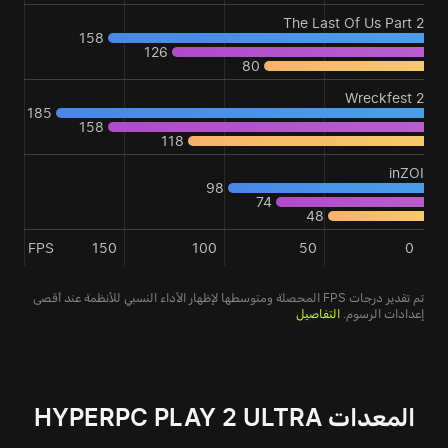
The Last Of Us Part 2
158
126
80
Wreckfest 2
185
158
118
inZOI
98
74
48
FPS
150
100
50
0
تم تقدير درجات FPS المحصلة ومتوسطها لإظهار الأداء النسبي للأنظمة عند أقصى
إعدادات الرسوم.
التفاصيل
المعدات HYPERPC PLAY 2 ULTRA