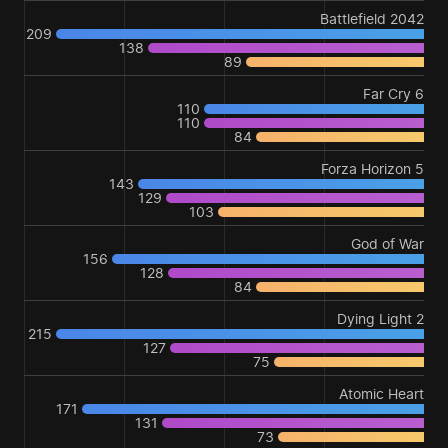
Battlefield 2042
209
138
89
Far Cry 6
110
110
84
Forza Horizon 5
143
129
103
God of War
156
128
84
Dying Light 2
215
127
75
Atomic Heart
171
131
73