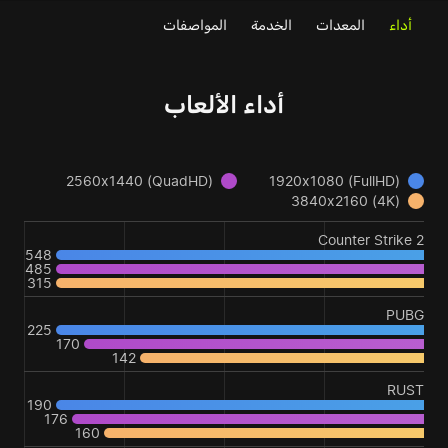
أداء
المعدات
الخدمة
المواصفات
أداء الألعاب
2560x1440 (QuadHD)
1920x1080 (FullHD)
3840x2160 (4K)
Counter Strike 2
548
485
315
PUBG
225
170
142
RUST
190
176
160