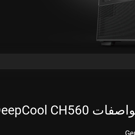
فات DeepCool CH560
Gen