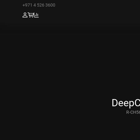
+971 4 526 3600
DeepC
R-CH5