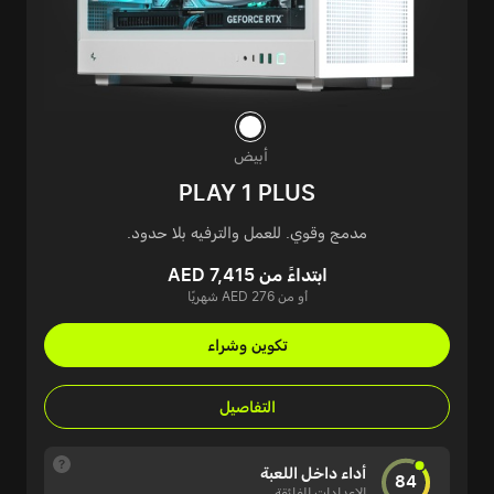
أبيض
PLAY 1 PLUS
مدمج وقوي. للعمل والترفيه بلا حدود.
ابتداءً من AED 7,415
أو من AED 276 شهريًا
تكوين وشراء
التفاصيل
أداء داخل اللعبة
84
الإعدادات الفائقة