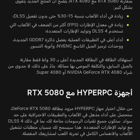
بمقارنة RTX 5080 مع RTX 4080، يتضح أن المنتج الجديد يتفوق
بشكل كبير:
زيادة في أداء الألعاب بنسبة 15-30% حتى بدون تفعيل DLSS؛
زيادة في معدل الإطارات (FPS) أكثر من الضعف في الألعاب التي
تستخدم DLSS 4 وتوليد الإطارات المتعددة؛
أداء أعلى في التطبيقات العملية بفضل ذاكرة GDDR7 الجديدة،
ووحدات ترميز الجيل التاسع NVENC، وأنوية التنسور.
استهلاك الطاقة في البطاقة الجديدة أعلى بـ 30 واط فقط مقارنة
بالجيل السابق، والتكلفة الموصى بها مماثلة. بناءً على ذلك، لا جدوى من
شراء NVIDIA GeForce RTX 4080 أو 4080 Super.
أجهزة HYPERPC مع RTX 5080
من خلال اختيار جهاز HYPERPC مزود ببطاقة GeForce RTX 5080،
ستحصل على أداء مذهل في الألعاب والتطبيقات الاحترافية على حد
سواء. ستكون جميع تقنيات الرسومات متاحة لك، بما في ذلك DLSS 4
مع توليد الإطارات المتعددة. هذا سيسمح لك بنسيان متطلبات تشغيل
الألعاب والانغماس الكامل في تجربة اللعب لمشاريعك المفضلة.