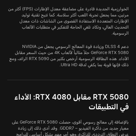
الخوارزمية الجديدة قادرة على مضاعفة معدل الإطارات (FPS) أكثر من
مرتين، مما يجعل تجربة اللعب أكثر سلاسة. كما تتيح تقنية توليد
الإطارات المتعددة الاستفادة القصوى من الشاشات ذات معدل
التحديث العالي، وتكاد تلغي الحاجة للتفكير في متطلبات الألعاب
الرسومية.
دعم DLSS 4 وزيادة قوة المعالج الرسومي يجعل من NVIDIA
GeForce RTX 5080 حلاً مثالياً لألعاب 4K من حيث السعر مقابل
الأداء. هذه البطاقة الرسومية أرخص بكثير من RTX 5090 الرائد، ومع
ذلك فإنها قوية بما يكفي لدقة Ultra HD.
RTX 5080 مقابل RTX 4080: الأداء
في التطبيقات
بالإضافة إلى معالج رسومي أقوى، حصلت GeForce RTX 5080 على
معيار جديد من ذاكرة الفيديو – GDDR7. وقد أدى ذلك إلى زيادة
عرض النطاق الترددي للذاكرة، وهو أمر مهم بشكل أساسي للبرامج