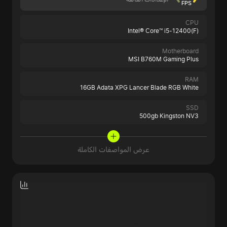
FPS
CPU
Intel® Core™ i5-12400(F)
Motherboard
MSI B760M Gaming Plus
RAM
16GB Adata XPG Lancer Blade RGB White
SSD
500gb Kingston NV3
عرض المواصفات الكاملة