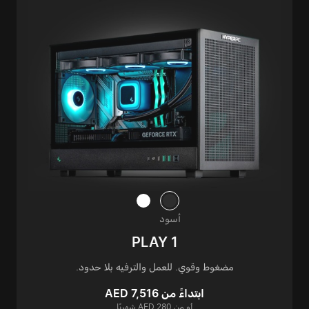
أسود
PLAY 1
مضغوط وقوي. للعمل والترفيه بلا حدود.
ابتداءً من AED 7,516
أو من AED 280 شهريًا