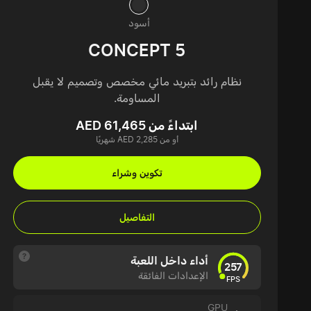
أسود
CONCEPT 5
نظام رائد بتبريد مائي مخصص وتصميم لا يقبل
المساومة.
ابتداءً من AED 61,465
أو من AED 2,285 شهريًا
تكوين وشراء
التفاصيل
أداء داخل اللعبة
257
الإعدادات الفائقة
FPS
GPU