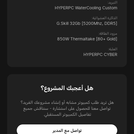
التبريد:
HYPERPC WaterCooling Custom
الذاكرة العشوائية:
G.Skill 32Gb
[5200Mhz, DDR5]
مزود الطاقة:
850W Thermaltake
[80+ Gold]
العلبة:
HYPERPC CYBER
هل أعجبك المشروع؟
هل تريد طلب كمبيوتر مشابه أو إنشاء مشروعك الفريد؟
تواصل معنا للحصول على استشارة - سنناقش جميع
تفاصيل الكمبيوتر المستقبلي.
تواصل مع المدير