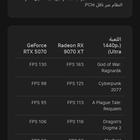
النظام عبر ناقل PCIe.
اللعبة
GeForce
Radeon RX
(1440p،
RTX 5070
9070 XT
Ultra)
130 FPS
163 FPS
God of War:
Ragnarök
98 FPS
125 FPS
Cyberpunk
2077
95 FPS
113 FPS
A Plague Tale:
Requiem
106 FPS
116 FPS
Dragon's
Dogma 2