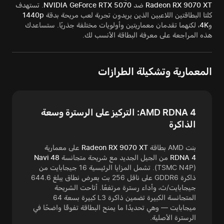
Radeon RX 9070 XT
ضد
NVIDIA GeForce RTX 5070
. تستهدف
كلتا البطاقتين اللاعبين الذين يريدون تجربة لعب مريحة بدقة
1440p
و
4K
، لكنهما تقدمان معماريتين وأولويات مختلفة جذريًا. ستساعدك
هذه المراجعة على معرفة البطاقة الأنسب لك.
المعمارية وتشكيلة الطرازات
AMD RDNA 4: التركيز على الرسترة وسعة
الذاكرة
بنت AMD بطاقة
Radeon RX 9070 XT
على معمارية
RDNA 4
من الجيل الجديد مع شريحة متجانسة
Navi 48
(TSMC N4P). تشمل المزايا الرئيسية 16 جيجابايت من
ذاكرة GDDR6 على ناقل 256 بت بعرض نطاق يبلغ 644.6
جيجابايت/ث، وأداء رسترة مرتفعًا. أتاحت الشريحة
المتجانسة الكبيرة تضمين ذاكرة L3 كبيرة بسعة 64
ميجابايت — وهي تحديدًا ما يمنح البطاقة تفوقًا واضحًا في
الرسترة الأصلية.