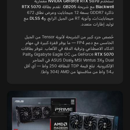
تستخدم
NVIDIA GeForce RTX 5070
معمارية
Blackwell
مع شريحة
GB205
. تقدم بطاقة
RTX 5070
ذاكرة GDDR7 بسعة 12 جيجابايت وعرض نطاق 672
جيجابايت/ث، وأنوية RT من الجيل الرابع، و
DLSS 4
مع
توليد إطارات متعدد.
خُصص جزء كبير من الشريحة لأنوية Tensor من الجيل
الخامس مع دعم FP4 — ما يوفر قفزة كبيرة في مهام
الذكاء الاصطناعي وترقية الدقة في الألعاب. تتوفر بطاقات
RTX 5070
GeForce
من Gigabyte Eagle OC وPalit
Dual وMSI Ventus 3X وASUS Dual في المتاجر
الإلكترونية. تبلغ قيمة TDP للبطاقة 250 واط — أي أقل
بـ54 واط من منافستها من AMD (304 واط).