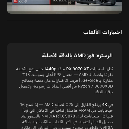
اختبارات الألعاب
الرسترة: فوز AMD بالدقة الأصلية
تُظهر اختبارات
RX 9070 XT
بدقة
1440p
دون تتبع الأشعة
تفوقًا واضحًا لـ AMD — معدل FPS أعلى بمتوسط 18%
مقارنةً بـ GeForce. أُجريت الاختبارات على منصة بمعالج
Ryzen 7 9800X3D مع أقصى إعدادات رسومية وتعطيل
ترقية الدقة.
في
4K
يرتفع الفارق إلى 25% لصالح AMD — إذ تمنح 16
جيجابايت من VRAM هامشًا إضافيًا في الأماكن التي تبدأ
فيها 12 جيجابايت لدى NVIDIA
RTX 5070
بالقصور عند
تحميل القوام الثقيلة. في أكثر الألعاب تطلبًا، تواجه بطاقة
NVIDIA تقطعات صغيرة بسبب ترحيل البيانات إلى ذاكرة