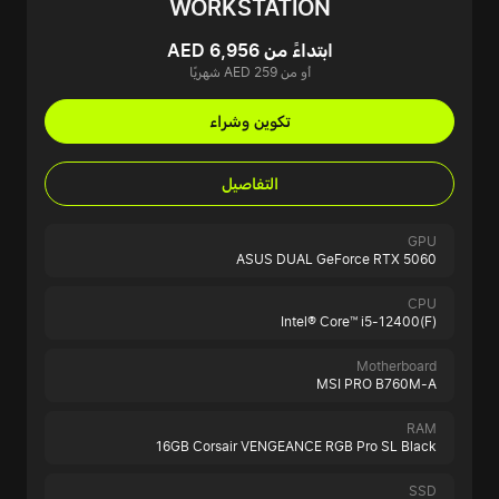
WORKSTATION
ابتداءً من AED 6,956
أو من AED 259 شهريًا
تكوين وشراء
التفاصيل
GPU
ASUS DUAL GeForce RTX 5060
CPU
Intel® Core™ i5-12400(F)
Motherboard
MSI PRO B760M-A
RAM
16GB Corsair VENGEANCE RGB Pro SL Black
SSD