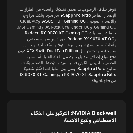
تتوفر بطاقة الرسوميات ضمن تشكيلة واسعة من الطرازات:
الإصدار الفاخر
Sapphire Nitro+
مع مبرد بثلاث مراوح،
والإصدار الموثوق
ASUS TUF Gaming OC
، وGigabyte
Gaming OC، وASRock Challenger OC، وMSI Gaming.
حصلت إصدارات
Radeon RX 9070 XT Gaming OC
و
Radeon RX 9070 XT OC
على كسر سرعة مصنعي
وأنظمة تبريد معززة. ومن يريد التوفير يمكنه اختيار حلول
مدمجة بمروحتين مثل
XFX Swift Dual Fan Edition
دون
دفع مبلغ إضافي مقابل مبرد من الفئة العليا. أما محبو
التصميم الأبيض الثلجي فسيناسبهم الإصدار الضخم بثلاث
مراوح
Sapphire Pure
. ومن بين الخيارات الأكثر شعبية —
RX 9070 XT Sapphire Nitro+
و
RX 9070 XT Gaming
من Gigabyte.
NVIDIA Blackwell: التركيز على الذكاء
الاصطناعي وتتبع الأشعة