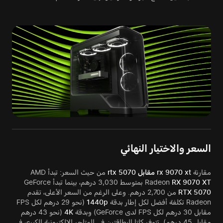
السعر والاختيار النهائي
مقارنة
rx 9070 xt مقابل rtx 5070
من حيث السعر: تبدأ AMD
RX 9070 XT
Radeon
بمتوسط 3,030 درهم، بينما تبدأ GeForce
RTX 5070
من 2,700 درهم. وعلى الرغم من السعر الأعلى، تقدم
Radeon تكلفة أفضل لكل إطار بدقة
1440p
(نحو 29 درهم لكل FPS
مقابل 30 درهم لكل FPS لدى GeForce) وبدقة
4K
(نحو 43 درهم
مقابل 45 درهم). تتوفر كلتا البطاقتين في المتاجر الإلكترونية الكبرى في