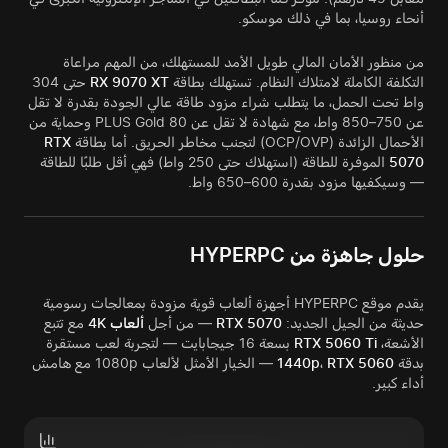
أنحاء روسيا، بما في ذلك موسكو.
من منظور الأمان المالي طويل الأمد للمستهلك، من المهم مراعاة
التكلفة الكاملة لامتلاك النظام. تستهلك بطاقة
RX 9070 XT
حتى 304
واط تحت الحمل، ما يتطلب شراء مزود طاقة عالي الجودة بقدرة لا تقل
عن 750–850 واط، مع شهادة لا تقل عن 80 PLUS Gold وحماية من
الأحمال الزائدة (OCP/OVP) لتجنب مخاطر الحريق. أما بطاقة
RTX
5070
الموفرة للطاقة (استهلاك حتى 250 واط) فهي أقل طلبًا للطاقة
— وسيكفيها مزود بقدرة 600–650 واط.
حلول جاهزة من HYPERPC
يقدم موقع HYPERPC أجهزة ألعاب قوية مزودة بمعالجات رسومية
حديثة من الجيل الجديد:
RTX 5070
— من أجل
ألعاب 4K
مع تتبع
الأشعة،
RTX 5060 Ti
بسعة 16 جيجابايت — لتجربة لعب مستقرة
بدقة
RTX 5060
،
1440p
— الخيار الأمثل لألعاب 1080p مع هامش
أداء كبير.