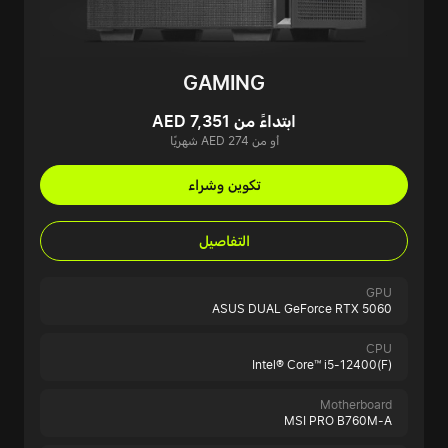
GAMING
ابتداءً من AED 7,351
أو من AED 274 شهريًا
تكوين وشراء
التفاصيل
GPU
ASUS DUAL GeForce RTX 5060
CPU
Intel® Core™ i5-12400(F)
Motherboard
MSI PRO B760M-A