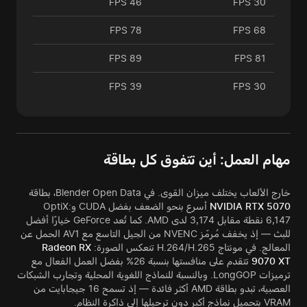
46 FPS
30 FPS
78 FPS
68 FPS
89 FPS
81 FPS
39 FPS
30 FPS
مهام العمل: أين تتفوق كل بطاقة
خارج الألعاب يختلف ميزان القوى. في Blender Open Data، بطاقة
NVIDIA RTX 5070
أسرع بنحو الضعف بفضل CUDA وOptiX:
6,147 نقطة مقابل 3,174 لدى AMD. كما تُعد GeForce خيارًا أفضل
للبث — إذ يخفف مُرمّز NVENC من الجيل التاسع مع AV1 الحمل عن
المعالج. في مونتاج H.264/H.265 تنعكس الصورة:
Radeon RX
9070 XT
تتقدم على منافستها بنسبة 26% بفضل العمل الفعال مع
ترميزات LongGOP. وبالنسبة للنماذج اللغوية المحلية وتجارب الشبكات
العصبية، تبدو بطاقة AMD أكثر فائدة — إذ تسمح 16 جيجابايت من
VRAM بتحميل نماذج أكبر دون ترحيلها إلى ذاكرة النظام.