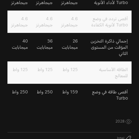
Turbo لأداء الأنوية
جيجاهرتز
جيجاهرتز
جيجاهرتز
أقصى تردد في وضع
4.6
4.6
4.6
Turbo لأنوية الكفاءة
جيجاهرتز
جيجاهرتز
جيجاهرتز
إجمالي ذاكرة التخزين
26
36
40
المؤقت من المستوى
ميجابايت
ميجابايت
ميجابايت
الثاني
الطاقة الأساسية
125 واط
125 واط
125 واط
للمعالج
أقصى طاقة في وضع
159 واط
250 واط
250 واط
Turbo
2028
Intel