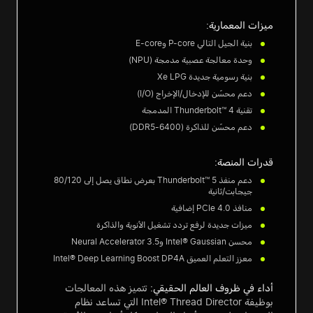
ميزات المعمارية:
بنية الجيل التالي P-core وE-core
وحدة معالجة عصبية مدمجة (NPU)
بنية رسومية جديدة Xe LPG
دعم محسّن للإدخال/الإخراج (I/O)
تقنية Thunderbolt™ 4 المدمجة
دعم محسّن للذاكرة (DDR5-6400)
قدرات المنصة:
دعم منفذ Thunderbolt™ 5 بعرض نطاق يصل إلى 80/120
جيجابت/ثانية
منافذ PCIe 4.0 إضافية
ميزات جديدة لرفع تردد تشغيل الأنوية والذاكرة
محسن Intel® Gaussian وNeural Accelerator 3.5
معزز التعلم العميق Intel® Deep Learning Boost DP4A
أداء في ظروف العالم الحقيقي:
تتميز هذه المعالجات
بوظيفة Intel® Thread Director التي تساعد نظام