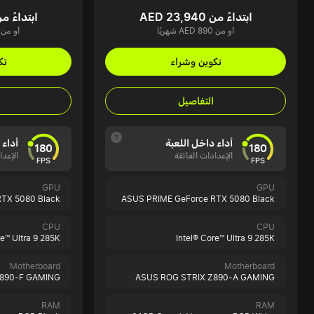
ابتداءً من AED 23,940
ابتداءً من  24,350
أو من AED 890 شهريًا
أو من AED 905 شهريً
تكوين وشراء
تك
التفاصيل
أداء داخل اللعبة
أداء 
180
180
الإعدادات الفائقة
الإعدا
FPS
FPS
GPU
GPU
TX 5080 Black
ASUS PRIME GeForce RTX 5080 Black
CPU
CPU
re™ Ultra 9 285K
Intel® Core™ Ultra 9 285K
Motherboard
Motherboard
Z890-F GAMING
ASUS ROG STRIX Z890-A GAMING
RAM
RAM