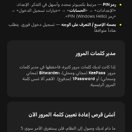
رمز PIN
— مرتبط بكمبيوتر محدد وأسهل في التذكر. الإعداد:
«الإعدادات» → «
الحسابات
» → «خيارات تسجيل الدخول» →
«رمز PIN (Windows Hello)».
بصمة الإصبع / التعرف على الوجه
— تسجيل دخول فوري. يتطلب
عتاداً متوافقاً.
مدير كلمات المرور
إذا كانت لديك كلمات مرور كثيرة، فاحفظها في مدير كلمات
مرور:
KeePass
(مجاني ومحلي)،
Bitwarden
(مجاني
وسحابي) أو
1Password
(مدفوع). الأهم ألا تنسى كلمة
المرور الرئيسية.
أنشئ قرص إعادة تعيين كلمة المرور الآن
ما دام لديك وصول إلى النظام، فلن يستغرق الأمر سوى 5