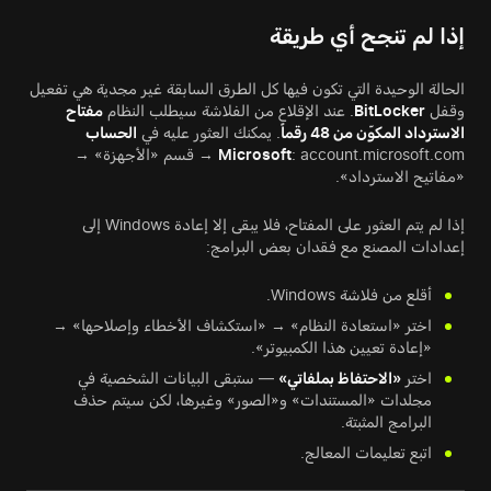
إذا لم تنجح أي طريقة
الحالة الوحيدة التي تكون فيها كل الطرق السابقة غير مجدية هي تفعيل
وقفل
BitLocker
. عند الإقلاع من الفلاشة سيطلب النظام
مفتاح
الاسترداد المكوّن من 48 رقماً
. يمكنك العثور عليه في
الحساب
Microsoft
: account.microsoft.com → قسم «الأجهزة» →
«مفاتيح الاسترداد».
إذا لم يتم العثور على المفتاح، فلا يبقى إلا إعادة Windows إلى
إعدادات المصنع مع فقدان بعض البرامج:
أقلع من فلاشة Windows.
اختر «استعادة النظام» → «استكشاف الأخطاء وإصلاحها» →
«إعادة تعيين هذا الكمبيوتر».
اختر
«الاحتفاظ بملفاتي»
— ستبقى البيانات الشخصية في
مجلدات «المستندات» و«الصور» وغيرها، لكن سيتم حذف
البرامج المثبتة.
اتبع تعليمات المعالج.