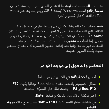
مناسبة لـ
الحساب المحلي
عندما لا تنجح الطرق القياسية. ستحتاج إلى
فلاشة إقلاع
لنظام Windows (بسعة 8 GB، ويتم إنشاؤها عبر Media
Creation Tool على كمبيوتر آخر).
تنبيه:
تتطلب هذه الطريقة الإقلاع من وسيط خارجي وتعديل ملفات
النظام. اتبع التعليمات بدقة حتى لا تضر بسلامة نظام التشغيل. إذا كان
BitLocker
مفعلاً على الكمبيوتر، فلن تعمل هذه الطريقة لأن القرص
مقفل. إذا استُخدم
تشفير EFS
لملفات منفصلة، فستصبح هذه
الملفات غير متاحة نهائياً بعد إعادة التعيين القسرية لأن مفتاح التشفير
مرتبط بكلمة المرور القديمة.
التحضير والدخول إلى موجه الأوامر
أدخل
فلاشة إقلاع
في الكمبيوتر وهو مطفأ.
شغّل الكمبيوتر واضغط مفتاح Boot Menu، وغالباً يكون
,
F12
F10
,
Esc
أو
F8
— يعتمد ذلك على الشركة المصنعة.
اختر فلاشة USB من القائمة واضغط
Enter
.
في شاشة اختيار اللغة، اضغط
Shift + F10
— سيفتح ذلك
موجه
الأوامر
.