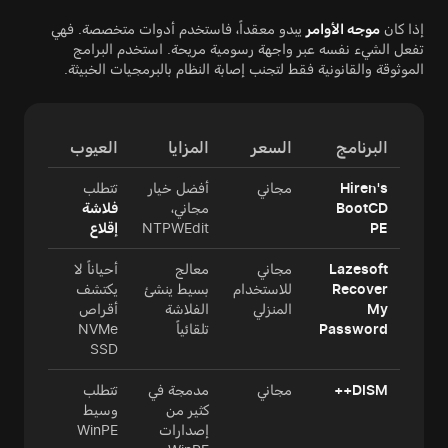
إذا كان
موجه الأوامر
يبدو معقداً، فاستخدم أدوات متخصصة. فهي
تفعل الشيء نفسه عبر واجهة رسومية مريحة. استخدم البرامج
الموثوقة والقانونية فقط لتجنب إصابة النظام بالبرمجيات الخبيثة.
البرنامج
السعر
المزايا
العيوب
Hiren's
مجاني
أفضل خيار
تتطلب
BootCD
مجاني،
فلاشة
PE
NTPWEdit
إقلاع
Lazesoft
مجاني
معالج
أحياناً لا
Recover
للاستخدام
بسيط ينشئ
يكتشف
My
المنزلي
الفلاشة
أقراص
Password
تلقائياً
NVMe
SSD
DISM++
مجاني
مدمجة في
تتطلب
كثير من
وسيط
إصدارات
WinPE