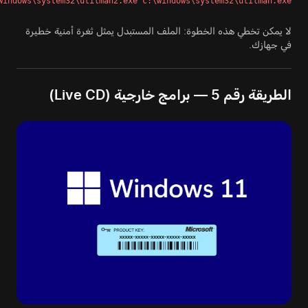
windows\system32\utilman2.exe c:\windows\system32\utilman.exe
لا يمكن تخطي هذه الخطوة: الملف المستبدل يمثل ثغرة أمنية خطيرة
في جهازك.
الطريقة رقم 5 — برامج خارجية (Live CD)