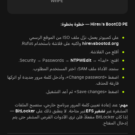
WinPE
Hiren's BootCD PE — خطوة بخطوة:
على كمبيوتر يعمل، نزّل ملف ISO من الموقع الرسمي
hirensbootcd.org
واكتبه على فلاشة باستخدام Rufus.
أقلع من الفلاشة.
افتح: «ابدأ» → Security → Passwords →
NTPWEdit
.
ستجد الأداة ملف SAM؛ اختر المستخدم المطلوب.
اضغط «Change password»، وأدخل كلمة مرور جديدة أو اتركها
فارغة للحذف.
اضغط «Save changes» ثم أعد التشغيل.
مهم:
عند إعادة تعيين كلمة المرور ببرنامج خارجي، ستصبح الملفات
المشفرة عبر
تشفير EFS
غير متاحة. لا ينطبق ذلك على
BitLocker
—
إذا كان BitLocker مفعلاً، فلن ترى الأدوات القرص المشفر حتى يتم
إدخال المفتاح.