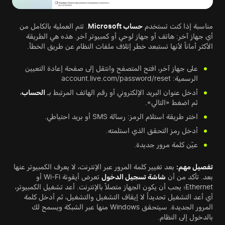
مناسبة إذا كنت تستخدم
حساب Microsoft
. تتم العملية بالكامل من
أي جهاز آخر: هاتف أو جهاز لوحي أو كمبيوتر آخر. هذه هي الطريقة
الأكثر أماناً لأنها تستبعد خطر إتلاف ملفات النظام عن طريق الخطأ.
على جهاز آخر، افتح المتصفح وانتقل إلى صفحة إعادة التعيين
الرسمية: account.live.com/password/reset
أدخل عنوان البريد الإلكتروني أو رقم الهاتف المرتبط بـ
الحساب
،
ثم اضغط «التالي».
اختر طريقة استلام الرمز: رسالة SMS أو بريد احتياطي.
أدخل رمز التحقق الذي استلمته.
عيّن كلمة مرور جديدة.
تفصيل مهم:
بعد تغيير كلمة المرور عبر الإنترنت، لا يعرف الكمبيوتر عنها
بعد. تأكد من أن
شاشة تسجيل الدخول
تعرض أيقونة Wi-Fi أو
Ethernet؛ يجب أن يكون الجهاز متصلاً بالإنترنت. أعد تشغيل الكمبيوتر،
أي أعد التشغيل تحديداً لا إيقاف التشغيل والتشغيل، ثم أدخل كلمة
المرور الجديدة. سيتحقق Windows منها عبر الشبكة ويسمح لك
بالدخول إلى النظام.