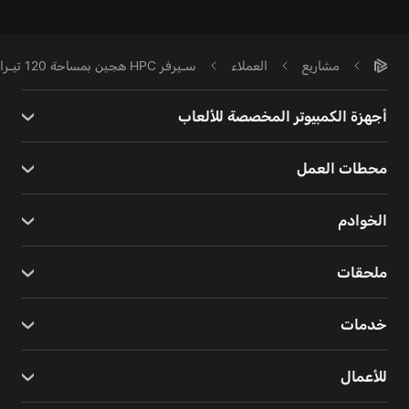
مشاريع
العملاء
سـيرفر HPC هجين بمساحة 120 تيـرابـايت | كيس HYPERPC AMPERE
أجهزة الكمبيوتر المخصصة للألعاب
محطات العمل
الخوادم
ملحقات
خدمات
للأعمال