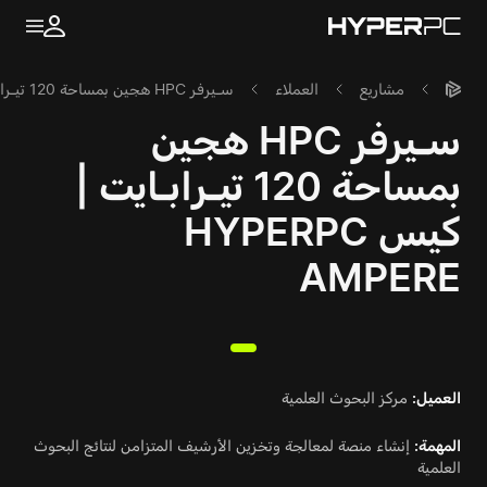
مشاريع
العملاء
سـيرفر HPC هجين بمساحة 120 تيـرابـايت | كيس HYPERPC AMPERE
سـيرفر HPC هجين
بمساحة 120 تيـرابـايت |
كيس HYPERPC
AMPERE
العميل:
مركز البحوث العلمية
المهمة:
إنشاء منصة لمعالجة وتخزين الأرشيف المتزامن لنتائج البحوث
العلمية