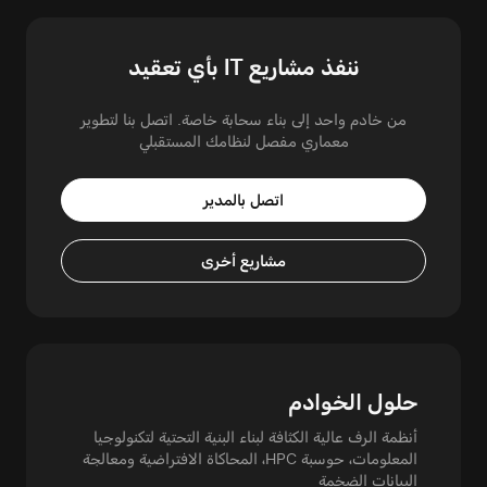
ننفذ مشاريع IT بأي تعقيد
من خادم واحد إلى بناء سحابة خاصة. اتصل بنا لتطوير
معماري مفصل لنظامك المستقبلي
اتصل بالمدير
مشاريع أخرى
حلول الخوادم
أنظمة الرف عالية الكثافة لبناء البنية التحتية لتكنولوجيا
المعلومات، حوسبة HPC، المحاكاة الافتراضية ومعالجة
البيانات الضخمة