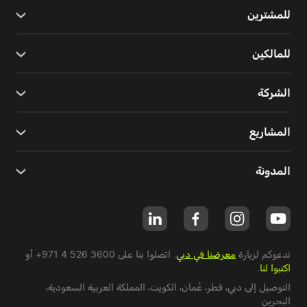
للمشترين
للمالكين
الشركة
المشاريع
المدونة
ندعوكم لزيارة
معرضنا في دبي
. اتصلوا بنا على
+971 4 526 3600
أو
اكتبوا لنا
.
التوصيل إلى دبي،
قطر
،
عُمان
،
الكويت
،
المملكة العربية السعودية
،
البحرين