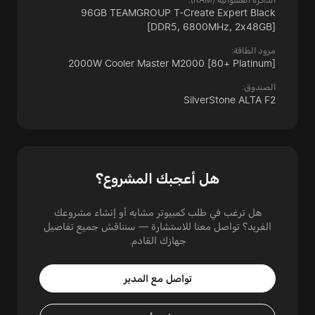
96GB TEAMGROUP T-Create Expert Black
[DDR5, 6800MHz, 2x48GB]
مزود الطاقة:
2000W Cooler Master M2000
[80+ Platinum]
الصندوق:
SilverStone ALTA F2
هل أعجبك المشروع؟
هل ترغب في طلب كمبيوتر مشابه أو إنشاء مشروعك
الفريد؟ تواصل معنا للاستشارة — سنناقش جميع تفاصيل
جهازك القادم.
تواصل مع المدير