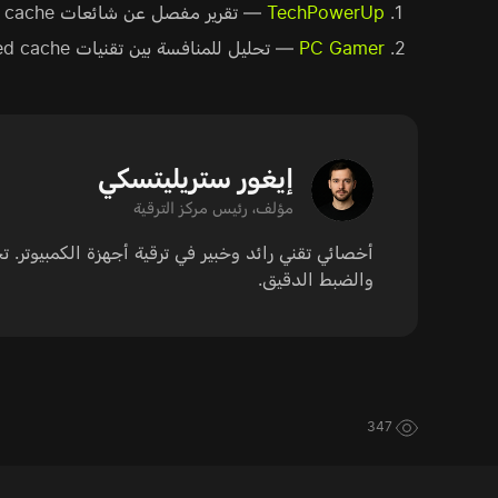
TechPowerUp
— تقرير مفصل عن شائعات cache الخاصة بـ Zen 6 وIntel Nova Lake-S.
PC Gamer
— تحليل للمنافسة بين تقنيات stacked cache.
إيغور ستريليتسكي
مؤلف، رئيس مركز الترقية
أخصائي تقني رائد وخبير في ترقية أجهزة الكمبيوتر.
والضبط الدقيق.
347