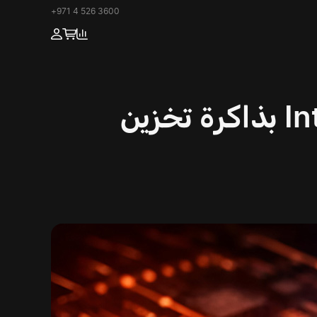
+971 4 526 3600
معمارية AMD Zen 6 تضاهي Intel Nova Lake-S بذاكرة تخزين