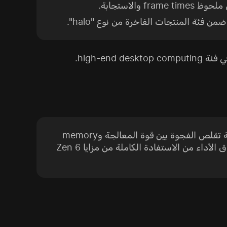
، نرى أن الانتقال إلى 288MB من cache يمثل نقطة تحول لألعاب ultra-high-end. هذه التقنية تقلص الفجوة بين قوة المعالجة وmemory
latency بشكل فعّال. سيتم تصميم أنظمتنا الرائدة القادمة لدعم هذه المعالجات القوية، لضمان أن يتمكن عشاق الأداء من الاستفادة الكاملة من مزايا Zen 6