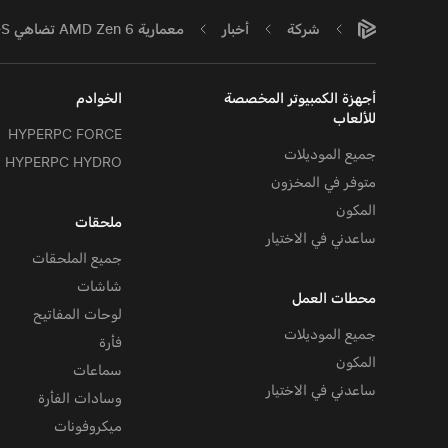
شركة
أخبار
معمارية AMD Zen 6 تضاهي Intel Nova Lake-S بذاكرة تخزين مؤقت بسعة 288MB
أجهزة الكمبيوتر المخصصة
الخوادم
للألعاب
HYPERPC FORCE
جميع الموديلات
HYPERPC HYDRO
متوفر في المخزون
المكون
ملحقات
ساعدني في الاختيار
جميع الملحقات
شاشات
محطات العمل
لوحات المفاتيح
جميع الموديلات
فأرة
المكون
سماعات
ساعدني في الاختيار
وسادات الفأرة
ميكروفونات