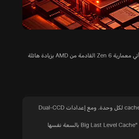
يسخن سوق المعالجات مع انتشار شائعات تشير إلى "حرب Cache" بين AMD وIntel في 2026. ومن المتوقع أن تأتي معمارية Zen 6 القادمة من AMD بزيادة هائلة
تشير تسريبات جديدة من المُسرّب HXL إلى أن وحدات Zen 6 CCDs ستضم 144MB من cache لكل وحدة. ومع إعدادات Dual-CCD
هذه الخطوة تأتي ردًا مباشرًا على Intel Nova Lake-S، والتي يُشاع أنها ستتضمن "Big Last Level Cache" (bLLC) بالسعة نفسها