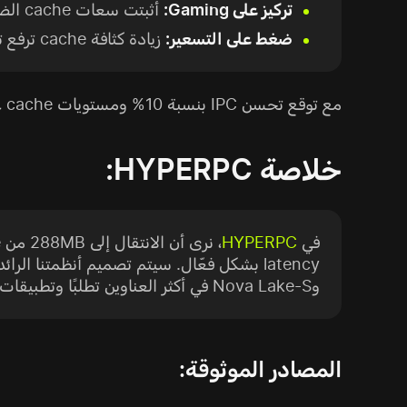
تركيز على Gaming:
أثبتت سعات cache الضخمة أنها بمثابة "cheat code" لأداء الألعاب، إذ تحسن بشكل ملحوظ frame times والاستجابة.
ضغط على التسعير:
زيادة كثافة cache ترفع تكاليف التصنيع، ما يعني أن هذه المعالجات ستأتي على الأرجح ضمن فئة المنتجات الفاخرة من نوع "halo".
مع توقع تحسن IPC بنسبة 10% ومستويات cache غير مسبوقة، يبدو أن دورة عتاد 2026 تتجه لتكون قفزة كبيرة في فئة high-end desktop computing.
خلاصة HYPERPC:
في
HYPERPC
وNova Lake-S في أكثر العناوين تطلبًا وتطبيقات الإبداع.
المصادر الموثوقة: