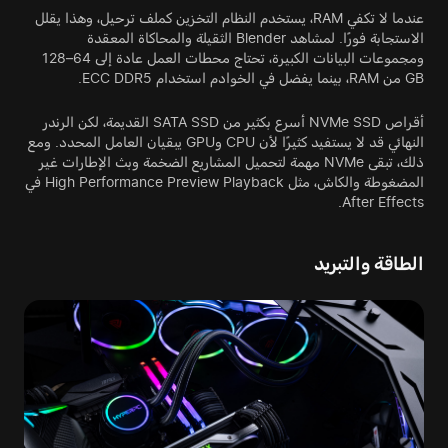
عندما لا تكفي RAM، يستخدم النظام التخزين كملف ترحيل، وهذا يقلل
الاستجابة فورًا. لمشاهد Blender الثقيلة والمحاكاة المعقدة
ومجموعات البيانات الكبيرة، تحتاج محطات العمل عادة إلى 64–128
GB من RAM، بينما يفضل في الخوادم استخدام ECC DDR5.
أقراص NVMe SSD أسرع بكثير من SATA SSD القديمة، لكن الرندر
النهائي قد لا يستفيد كثيرًا لأن CPU وGPU يبقيان العامل المحدد. ومع
ذلك، تبقى NVMe مهمة لتحميل المشاريع الضخمة وبث الإطارات غير
المضغوطة والكاش، مثل High Performance Preview Playback في
After Effects.
الطاقة والتبريد