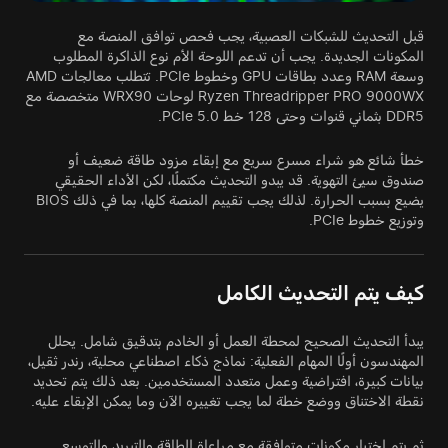
قبل التحديث للشبكات العصبية، يجب فحص توافق المنصة مع
المكونات الجديدة. يجب أن تدعم اللوحة الأم نوع الذاكرة المطلوب
وسعة RAM وعدد بطاقات GPU وخطوط PCIe. تتطلب معالجات AMD
Ryzen Threadripper PRO 9000WX لوحات WRX90 متخصصة مع
DDR5 بثماني قنوات وحتى 128 خط PCIe 5.0.
خطأ شائع هو شراء مسرع سريع مع إبقاء مزود طاقة ضعيف أو
صندوق سيئ التهوية. قد يبدو التحديث مكتملًا، لكن الأداء الحقيقي
يضيع بسبب الحرارة. لذلك يجب تقييم المنصة كلها، بما في ذلك BIOS
وتوزيع خطوط PCIe.
كيف يتم التحديث الكامل
يبدأ التحديث الصحيح لمحطة العمل أو الخادم بتدقيق شامل. يحلل
المهندسون أولًا المهام الفعلية: نماذج ذكاء اصطناعي محلية، رندر ثقيل،
بيانات كبيرة، افتراضية وعمل متعدد المستخدمين. بعد ذلك يتم تحديد
نقطة الاختناق ووضع خطة لما يجب تغييره الآن وما يمكن الإبقاء عليه.
ثم يتم اختيار مكونات متوافقة مع مراعاة الطاقة والتبريد والتوسع