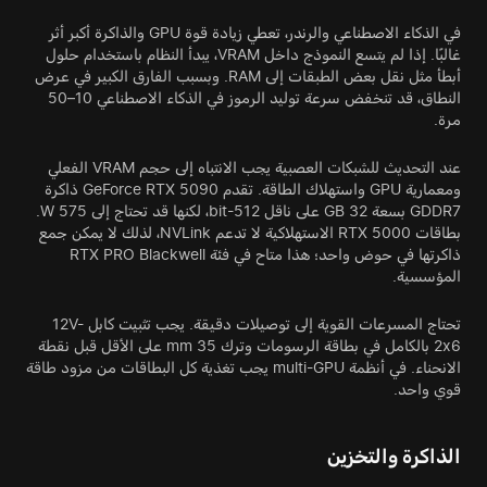
في الذكاء الاصطناعي والرندر، تعطي زيادة قوة GPU والذاكرة أكبر أثر
غالبًا. إذا لم يتسع النموذج داخل VRAM، يبدأ النظام باستخدام حلول
أبطأ مثل نقل بعض الطبقات إلى RAM. وبسبب الفارق الكبير في عرض
النطاق، قد تنخفض سرعة توليد الرموز في الذكاء الاصطناعي 10–50
مرة.
عند التحديث للشبكات العصبية يجب الانتباه إلى حجم VRAM الفعلي
ومعمارية GPU واستهلاك الطاقة. تقدم GeForce RTX 5090 ذاكرة
GDDR7 بسعة 32 GB على ناقل 512-bit، لكنها قد تحتاج إلى 575 W.
بطاقات RTX 5000 الاستهلاكية لا تدعم NVLink، لذلك لا يمكن جمع
ذاكرتها في حوض واحد؛ هذا متاح في فئة RTX PRO Blackwell
المؤسسية.
تحتاج المسرعات القوية إلى توصيلات دقيقة. يجب تثبيت كابل 12V-
2x6 بالكامل في بطاقة الرسومات وترك 35 mm على الأقل قبل نقطة
الانحناء. في أنظمة multi-GPU يجب تغذية كل البطاقات من مزود طاقة
قوي واحد.
الذاكرة والتخزين