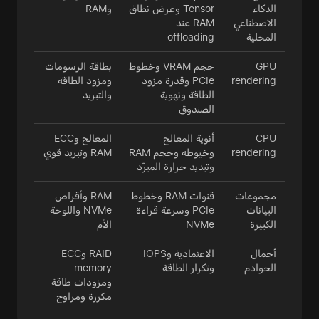
الذكاء
Tensor وعرض نطاق
وRAM
الاصطناعي
RAM عند
المحلية
offloading
GPU
حجم VRAM وخطوط
بطاقة الرسومات
rendering
PCIe وقدرة مزود
ومزود الطاقة
الطاقة وتهوية
والتبريد
الصندوق
CPU
أنوية المعالج
المعالج وECC
rendering
وخيوطه وحجم RAM
RAM وتبريد قوي
وتبديد حرارة المبرّد
مجموعات
قنوات RAM وخطوط
RAM وأقراص
البيانات
PCIe وسرعة قراءة
NVMe واللوحة
الكبيرة
NVMe
الأم
أحمال
الاعتمادية وIOPS
RAID وECC
الخوادم
وتكرار الطاقة
memory
ومزودات طاقة
مكررة ومراوح