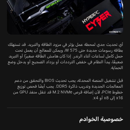
أي تحديث جدي لمحطة عمل يؤثر في مزود الطاقة والتبريد. قد تستهلك
بطاقة رسومات جديدة حتى 575 W، ويمكن للمعالج أن يعمل تحت
حمل كامل لساعات أثناء الرندر. إذا كان هامش الطاقة صغيرًا أو التبريد
ضعيفًا، يبدأ النظام في خفض الترددات أو يزداد الضجيج أو يدخل وضع
الحماية.
قبل تشغيل المنصة المحدثة، يجب تحديث BIOS والتحقق من دعم
المعالجات الجديدة وتدريب ذاكرة DDR5. يجب أيضًا فحص توزيع
خطوط PCIe، لأن إضافة قرص M.2 NVMe قد تنقل منفذ GPU من
x16 إلى x8 أو x4.
خصوصية الخوادم