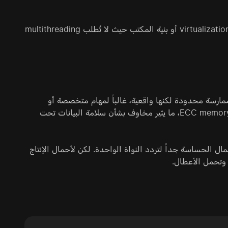
وهي مثالية لـ file servers وأنظمة النسخ الاحتياطي والمضيفين منخفضي كثافة virtualization أو بنية المكتب حيث لا تُطلب multithreading
 i9 الرائدة) في حلول الخوادم ممارسة محدودة لكنها واقعية، غالباً لمهام متخصصة أو
ميزانيات ضيقة جداً. تفتقر هذه الأنظمة إلى ميزات مؤسسية رئيسية، أهمها دعم ECC memory، ما يثير مخاوف بشأن سلامة البيانات تحت
حمال الحساسة جداً لتردد النواة الواحدة. لكن لأحمال الإنتاج