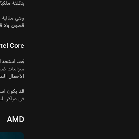
بتكلفة ملكي
قصوى ولا قاب
ntel Core
الأحمال العا
قد يكون استخ
في مراكز البيانات، يبقى اختيار Xeon فع
AMD