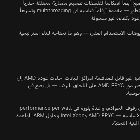
أصبح أيضاً انعكاساً لفلسفات تصميم معمارية مختلفة جذرياً
تقدمها الجهات الرئيسية. وبينما تواصل حلول x86 الكلاسيكية من AMD وIntel التطور — مقدمةً أرقاماً قياسية في multithreading وتسريعاً
اريوهات الاستخدام المثلى — وهو ما تحتاجه لبناء استراتيجية
تغيّر مشهد الخوادم الحديث جذرياً. فبعد أن كانت هيمنة Intel Xeon تُعد معياراً شبه غير قابل للمنافسة لمراكز البيانات، جاءت عودة AMD إلى
فئة high-performance في 2017 لتفتح عصراً جديداً من المنافسة. اليوم، لا يقتصر دور AMD EPYC على اللحاق بالركب — بل يضع في
حوسبة.
وبالتوازي، تتصاعد قوة ثالثة: معالجات ARM التي انتقلت من الأجهزة المحمولة إلى رفوف الخوادم، واعدةً بثورة في performance per watt.
يهدف هذا العرض إلى تقديم مقارنة واضحة وخالية من التسويق لمنصّات 2025 الأساسية — AMD EPYC وIntel Xeon وحلول ARM الواعدة
بنية التحتية.