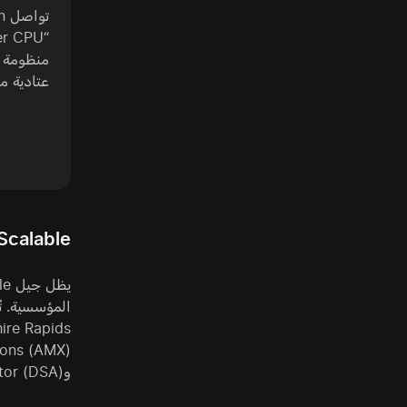
عتادية 
eon Scalable
وIntel Data Streaming Accelerator (DSA).