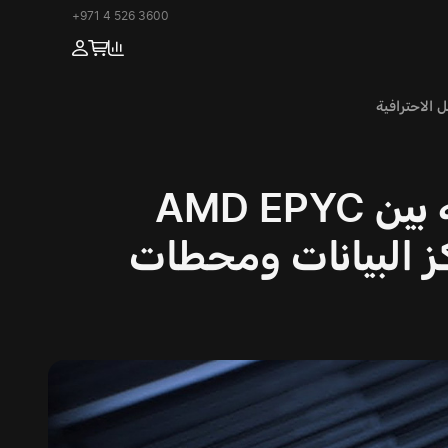
+971 4 526 3600
معالجات الخوادم 2025: مقارنة بين AMD EPYC
I وحلول ARM لمراكز البيانات ومحطات