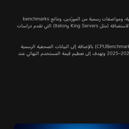
يعتمد التحليل على بيانات مُجمّعة من مصادر صناعية موثوقة، تشمل مراجعات تقنية، ومواصفات رسمية من المورّدين، ونتائج benchmarks
مستقلة. وتتضمن المصادر الرئيسية منشورات من وسائط IT المتخصصة ومزوّدي الاستضافة (مثل King Servers وItelon) التي تقدم دراسات
كما تم أخذ بيانات من موارد متخصصة في الاختبارات المقارنة للأجهزة (مثل CPUBenchmark.net) بالإضافة إلى البيانات الصحفية الرسمية
من الشركات المُصنّعة. تركز جميع الاستنتاجات والتوصيات على حالة السوق في 2024–2025 وتهدف إلى تعظيم قيمة المستخدم النهائي عند