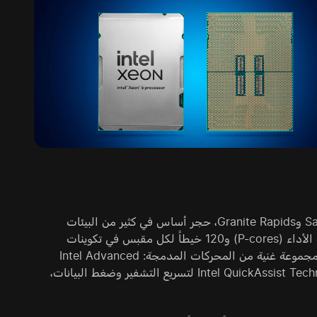
يظل جيل Intel Xeon Scalable الحالي، والمتمثل في معماريات Sapphire Rapids وGranite Rapids، حجر أساس في كثير من البيئات
المؤسسية. تُصنَّع هذه المعالجات على Intel 7 (10 nm)، وتوفر حتى 60 نواة عالية الأداء (P-cores) و120 خيطاً لكل مقبس في تكوينات
Sapphire Rapids. ولا تقتصر قوتها على الحوسبة الخام فحسب، بل تشمل أيضاً مجموعة غنية من المحركات المدمجة: Intel Advanced
Matrix Extensions (AMX) لاستدلال AI وmachine learning، وIntel QuickAssist Technology (QAT) لتسريع التشفير وضغط البيانات،