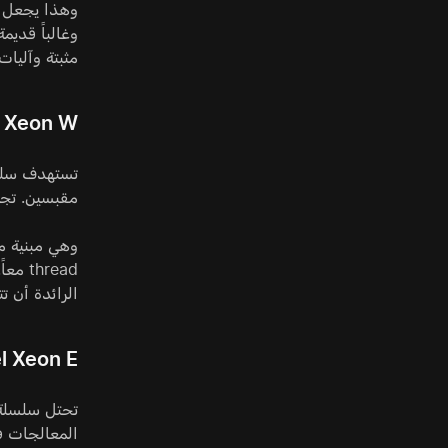
مثبتة وآليات ن
l Xeon W
مقبسين. تجمع هذه المعالجات، مثل -3595X
الرائدة أن تتفو
el Xeon E