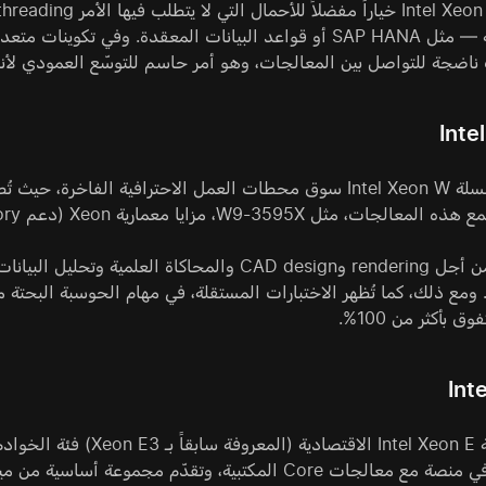
اضجة للتواصل بين المعالجات، وهو أمر حاسم للتوسّع العمودي لأنظمة monolithic الك
Inte
تستهدف سلسلة Intel Xeon W سوق محطات العمل الاحترافية ا
W9، مزايا معمارية Xeon (دعم ECC memory، وميزات الإدارة المؤسسية) مع ترددات عالية.
ق بأكثر من 100%.
Int
تحتل سلسلة Intel Xeon E 