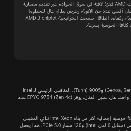
حققت AMD قفزةً لافتة في سوق الخوادم عبر تقديم معمارية
 على أقصى عدد من الأنوية، وعرض نطاق عالٍ للمنظومة
الفرعية، وكفاءة الطاقة. سمحت استراتيجية chiplet لـ AMD
ة كثافة الحوسبة بسرعة.
تُعد منصة الخوادم الرائدة من AMD، والممثلة في 2025 بسلاسل 9004 (Genoa, Bergamo) و9005 (Turin)، المنافس الرئيسي لـ Intel
Xeon. السمة الفارقة هنا هي أرقام قياسية في عدد الأنوية والخيوط داخل مقبس واحد. على سبيل المثال، يوفر EPYC 9754 (Zen 4c) عدد
في مقارنة مباشرة، يمكن لتكوين AMD EPYC ثنائي المقبس أن يقدّم نحو 30–40% حوسبة إجمالية أكثر من بناء Intel Xeon ثنائي المقبس
مماثل. وإلى جانب الأنوية، تشمل مزايا المنصة 12 قناة DDR5 memory لكل مقبس (مقابل 8 لدى Intel) و128 مسار PCIe 5.0. هذا يجعل