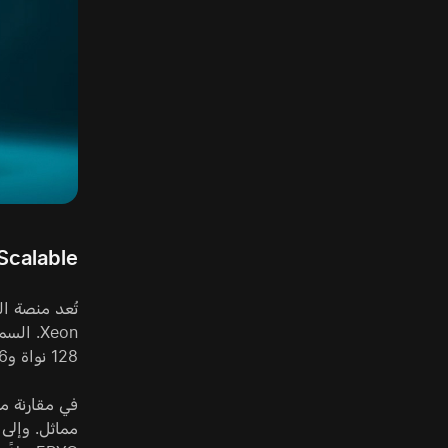
YC Scalable
128 نواة و256 خيطاً، بينما تصل أفضل طرازات Turin إلى 192 نواة.