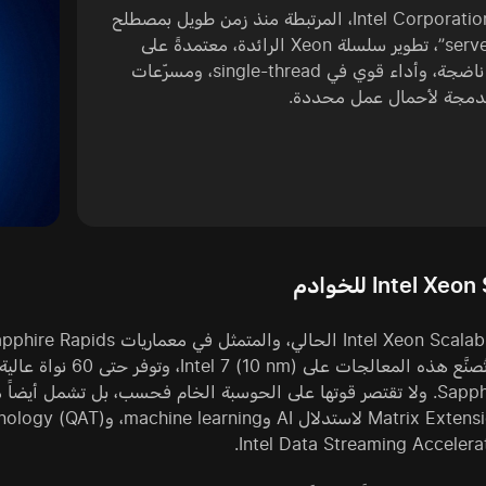
تواصل Intel Corporation، المرتبطة منذ زمن طويل بمصطلح
“server CPU”، تطوير سلسلة Xeon الرائدة، معتمدةً على
منظومة ناضجة، وأداء قوي في single-thread، ومسرّعات
مدمجة لأحمال عمل محددة.
Intel X للخوادم