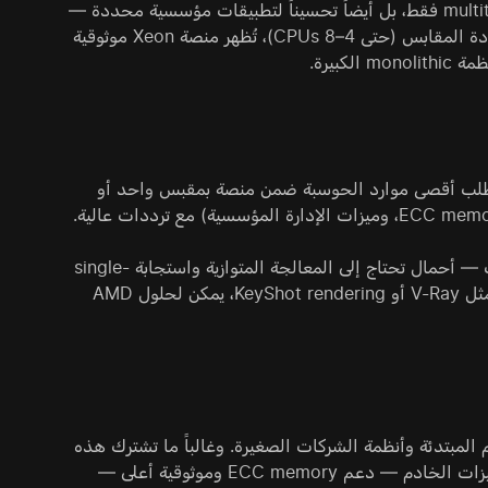
وهذا يجعل Intel Xeon خياراً مفضلاً للأحمال التي لا يتطلب فيها الأمر multithreading فقط، بل أيضاً تحسيناً لتطبيقات مؤسسية محددة —
وغالباً قديمة — مثل SAP HANA أو قواعد البيانات المعقدة. وفي تكوينات متعددة المقابس (حتى 4–8 CPUs)، تُظهر منصة Xeon موثوقية
بيرة.
لفاخرة، حيث تُطلب أقصى موارد الحوسبة ضمن منصة بمقبس واحد أو
وهي مبنية من أجل rendering وCAD design والمحاكاة العلمية وتحليل البيانات — أحمال تحتاج إلى المعالجة المتوازية واستجابة single-
thread معاً. ومع ذلك، كما تُظهر الاختبارات المستقلة، في مهام الحوسبة البحتة مثل V-Ray أو KeyShot rendering، يمكن لحلول AMD
الاقتصادية (المعروفة سابقاً بـ Xeon E3) فئة الخوادم المبتدئة وأنظمة الشركات الصغيرة. وغالباً ما تشترك هذه
المعالجات في منصة مع معالجات Core المكتبية، وتقدّم مجموعة أساسية من ميزات الخادم — دعم ECC memory وموثوقية أعلى —