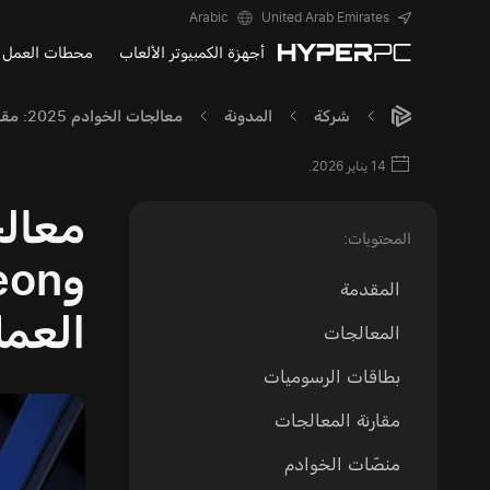
Arabic
United Arab Emirates
أجهزة الكمبيوتر الألعاب
محطات العمل
شركة
المدونة
معالجات الخوادم 2025: مقارنة بين حلول AMD Epyc و Intel Xeon و ARM لمراكز البيانات ومحطات العمل الاحترافية
14 يناير 2026.
المحتويات:
المقدمة
العمل
المعالجات
بطاقات الرسوميات
مقارنة المعالجات
منصّات الخوادم