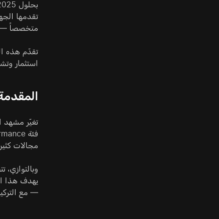
متخصصاً — فإن معماريات ARM البديلة تترسخ 
تقدّم هذه ال
استثمار وتشغ
المقدمة
مجالات كثير
— مع التركيز