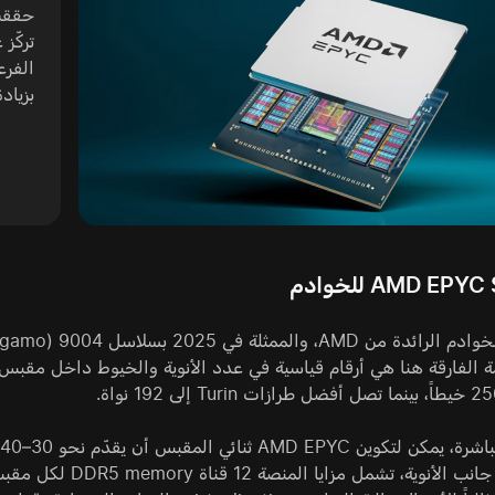
تركّز
بزياد
AMD EP للخوادم