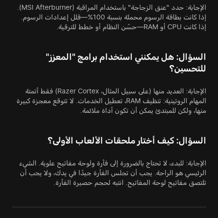
الإجابة: حدد "عنق الزجاجة" باستخدام المراقبة (MSI Afterburner).
إذا كانت بطاقة الرسوم محملة بنسبة 100%—قلل إعدادات الرسوم.
إذا كانت CPU أو RAM—حسّن النظام أو خطط للترقية.
السؤال: هل يمكنني استخدام برامج "المعزز"
للتحسين؟
الإجابة: العديد منها (على سبيل المثال، Razer Cortex) فقط أتمتة
المهام الروتينية: تنظيف RAM، تعطيل الخدمات. لا تتوقع معجزة كبيرة
منها، ولكن للمبتدئ يمكن أن تكون أداة ملائمة.
السؤال: كيف أختار ملحقات الألعاب الأولى؟
الإجابة: للبدء، لا تحتاج بالضرورة إلى فأرة ولوحة مفاتيح علوية. الشيء
الرئيسي هو الراحة. يجب أن تجلس الفأرة جيدًا في يدك، ولا يجب أن
تلتصق مفاتيح لوحة المفاتيح. انتبه لحجم حصيرة الفأرة.