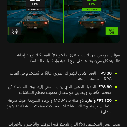
سؤال نموذجي من لاعب مبتدئ: ما هو fps الجيد؟ لا توجد إجابة
عالمية؛ كل شيء يعتمد على نوع اللعبة وإمكانيات الشاشة.
30 FPS:
الحد الأدنى للإدراك المريح، غالبًا ما يُستخدم في ألعاب
RPG السردية الهادئة.
60 FPS:
المعيار الذهبي الذي يجب السعي إليه. يوفر السلاسة في
معظم الألعاب ويتطابق مع معدل تحديث معظم الشاشات.
120 FPS وأعلى:
ذو صلة بـ MOBAs والرماة السريعة حيث سرعة
التفاعل مهمة، وكذلك للشاشات بمعدلات تحديث عالية (144 هرتز
وأعلى).
يجب اعتبار المنخفض fps الذي تلاحظ فيه التوقف والتأخير والتأخيرات