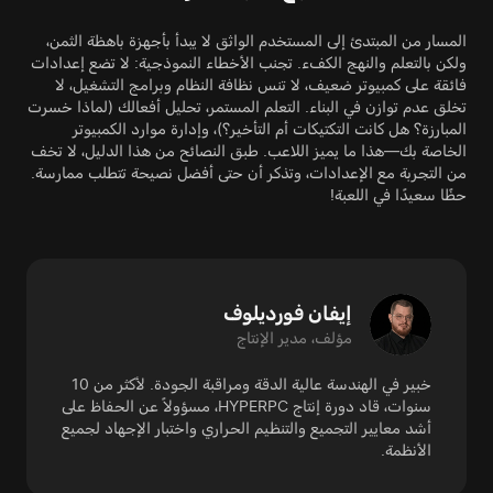
المسار من المبتدئ إلى المستخدم الواثق لا يبدأ بأجهزة باهظة الثمن،
ولكن بالتعلم والنهج الكفء. تجنب الأخطاء النموذجية: لا تضع إعدادات
فائقة على كمبيوتر ضعيف، لا تنس نظافة النظام وبرامج التشغيل، لا
تخلق عدم توازن في البناء. التعلم المستمر، تحليل أفعالك (لماذا خسرت
المبارزة؟ هل كانت التكتيكات أم التأخير؟)، وإدارة موارد الكمبيوتر
الخاصة بك—هذا ما يميز اللاعب. طبق النصائح من هذا الدليل، لا تخف
من التجربة مع الإعدادات، وتذكر أن حتى أفضل نصيحة تتطلب ممارسة.
حظًا سعيدًا في اللعبة!
إيفان فورديلوف
مؤلف، مدير الإنتاج
خبير في الهندسة عالية الدقة ومراقبة الجودة. لأكثر من 10
سنوات، قاد دورة إنتاج HYPERPC، مسؤولاً عن الحفاظ على
أشد معايير التجميع والتنظيم الحراري واختبار الإجهاد لجميع
الأنظمة.