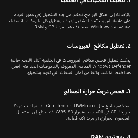
1. تنظيف العمليات في الخلفية
بالإضافة إلى إغلاق البرامج، تحقق من بدء التشغيل (في مدير المهام
على علامة التبويب "بدء التشغيل") وقم بتعطيل كل ما يمكنك الاستغناء
عنه عند بدء Windows. سيخفف هذا من CPU و RAM.
2. تعطيل مكافح الفيروسات
يمكنك تعطيل فحص مكافح الفيروسات في الخلفية أثناء اللعب، خاصة
Windows Defender المدمج، المعروف بالفحوصات المفاجئة. افعل
هذا فقط إذا كنت واثقًا من أمان الملفات التي تقوم بتشغيلها.
3. فحص درجة حرارة المعالج
استخدم برامج مثل HWMonitor أو Core Temp. إذا تجاوزت درجة
حرارة CPU في الألعاب باستمرار 80-85°C، قد تحتاج إلى استبدال
المعجون الحراري أو تبريد أكثر فعالية.
4. رفع تردد RAM