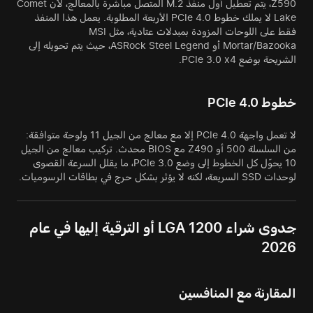
Z590، يتم تعطيل أول منفذ M.2 المتصل مباشرة بالمعالج، لأن Comet
Lake لا يملك خطوط PCIe 4.0 الأربعة المطلوبة. يعمل هذا المنفذ
فقط على اللوحات المزودة بمبدلات عتادية، مثل MSI
Mortar/Bazooka أو ASRock Steel Legend، حيث يتم تحويله إلى
الشريحة بوضع PCIe 3.0 x4.
خطوط PCIe 4.0
لا تعمل واجهة PCIe 4.0 إلا مع معالج من الجيل 11 ولوحة متوافقة:
من السلسلة 500 أو Z490 مع BIOS محدث. تركيب معالج من الجيل
10 يحوّل كل الخطوط إلى وضع PCIe 3.0، ما يقلل السرعة القصوى
لوحدات SSD السريعة، لكنه لا يؤثر بشكل حرج في بطاقات الرسوميات.
جدوى شراء LGA 1200 أو الترقية إليها في عام
2026
المقارنة مع المنافسين