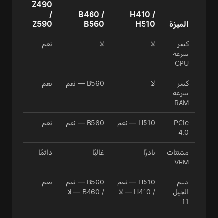
Z490
/
B460 /
H410 /
الميزة
H510
B560
Z590
كسر
لا
لا
نعم
سرعة
CPU
كسر
لا
B560 — نعم
نعم
سرعة
RAM
PCIe
H510 — نعم
B560 — نعم
نعم
4.0
مشتتات
نادرًا
غالبًا
دائمًا
VRM
دعم
H510 — نعم
B560 — نعم
نعم
الجيل
/ H410 — لا
/ B460 — لا
11