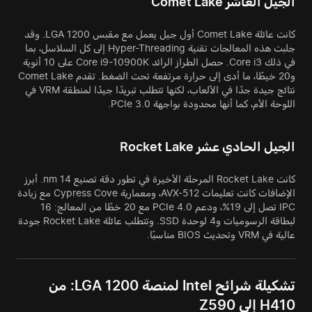
الجيل العاشر Comet Lake
كانت عائلة Comet Lake أول جيل يعمل مع مقبس LGA 1200. وقد
جلبت هذه المعالجات تقنية Hyper-Threading إلى كل السلاسل، بما
في ذلك Core i3. حصل الطراز الرائد Core i9-10900K على 10 أنوية
و20 خيطًا، ما أدى إلى حرارة مرتفعة تحت الضغط. تقدم Comet Lake
نتائج جيدة جدًا في الألعاب، لكنها تتطلب تبريدًا جيدًا لمنطقة VRM في
اللوحة الأم، كما أنها محدودة بواجهة PCIe 3.0.
الجيل الحادي عشر Rocket Lake
كانت Rocket Lake المرحلة الأخيرة في تطور دقة تصنيع 14 nm. أبرز
الإضافات كانت تعليمات AVX-512، ومعمارية Cypress Cove مع زيادة
IPC تصل إلى 19%، ودعم PCIe 4.0 مع 20 خطًا من المعالج: 16
لبطاقة الرسوميات و4 لوحدة SSD. وتتطلب عائلة Rocket Lake جودة
عالية في VRM وتحديث BIOS مناسبًا.
تشكيلة شرائح Intel لمنصة LGA 1200: من
H410 إلى Z590