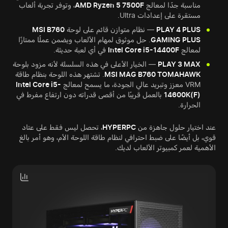
مناسبة جدًا لمعالج
AMD Ryzen 5 7500F
، وتوفر تجربة ألعاب
مستقرة على إعدادات Ultra.
PLAY 4 PLUS
— نظام متوازن قائم على لوحة
MSI B760
GAMING PLUS
. حل موثوق لمهام الألعاب ويضمن عملًا ممتازًا
لمعالج
Intel Core i5-14400F
في أي لعبة حديثة.
PLAY 3 MAX
— الخيار الأعلى في هذه السلسلة لأنه مزود بلوحة
MSI MAG B760 TOMAHAWK
. تشتهر هذه اللوحة بنظام طاقة
VRM معزز وتبريد عالي الجودة، ما يسمح لمعالج
Intel Core i5-
14600K(F)
بالعمل قريبًا من أقصى قدراته دون ارتفاع مفرط في
الحرارة.
عند اختيار حلول جاهزة من
HYPERPC
، تحصل ليس فقط على عتاد
قوي، بل أيضًا على ضبط احترافي لنظام طاقة اللوحة الأم، وهو أمر بالغ
الأهمية لعمر كمبيوتر الألعاب لديك.