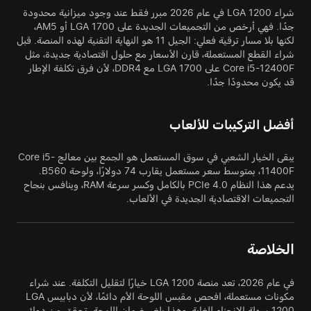
شراء LGA 1200 في عام 2026 مبرر فقط عند وجود ميزانية محدودة
جدًا. فهي أرخص من التجميعات الجديدة على LGA 1700 أو AM5،
لكنها بلا مسار ترقية فعلي: الجيل 11 هو النهاية التقنية لهذه المنصة. قبل
شراء القطع المستعملة، قارن الأسعار مع حلول اقتصادية جديدة، مثل
Core i5-12400F على LGA 1700 مع DDR4، لأن فرق تكلفة الإطار
قد يكون محدودًا جدًا.
أفضل التركيبات للألعاب
يبقى الخيار الشعبي في سوق المستعمل هو الجمع بين معالج Core i5-
11400F، بمتوسط سعر مستعمل يقارب 74 دولارًا، ولوحة B560.
يدعم هذا النظام PCIe 4.0 بالكامل وكسر سرعة RAM، وينافس بنجاح
التجميعات الاقتصادية الجديدة في الألعاب.
الخلاصة
في عام 2026، تعد منصة LGA 1200 خيارًا لتقليل التكلفة. عند شراء
مكونات مستعملة، افحص مقبس اللوحة الأم دائمًا، لأن دبابيس LGA
1200 سهلة الانحناء للغاية، وهذا يلغي ضمان اللوحة. تحقق من دوائر