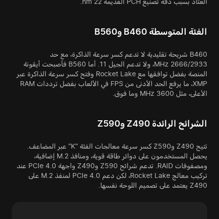
العتاد بسبب دقة تصنيع PCH القديمة 22 nm.
الفئة المتوسطة B460 وB560
B460 شريحة تقليدية لا تدعم كسر سرعة الذاكرة، مع حد
2666/2933 MHz، ولا تدعم الجيل 11. أما B560 فأصبحت أيقونة
المنصة بفضل توافقها مع Rocket Lake وفتح كسر سرعة الذاكرة عبر
XMP، ما يرفع الحد الأدنى من FPS في الألعاب بفضل ترددات RAM
الأعلى، مثل 3600 MHz وما فوق.
الشرائح الرائدة Z490 وZ590
تتيح Z490 وZ590 كسر سرعة معالجات الفئة “K” عبر المضاعف.
يحصل المستخدمون على دوائر طاقة قوية، ومنافذ M.2 إضافية،
ومصفوفات RAID. تدعم شرائح Z590 وZ490 واجهة PCIe 4.0 عند
تركيب معالج Rocket Lake، لكن دعم PCIe 4.0 لمنفذ M.2 على
Z490 يعتمد على تصميم اللوحة نفسها.