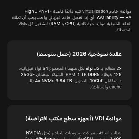
موائمة خادم virtualization تتبع دائمًا قاعدة «
N+1
» لـ
High
Availability — HA
. أي إذا تعطل خادم فيزيائي واحد، يجب أن تملك
العقد المتبقية موارد حرة كافية (
CPU
و
RAM
) لتشغيل كل VMs
المتعطلة.
عقدة نموذجية 2026 (حمل متوسط)
2x
معالج بـ
32 نواة
لكل منهما (المجموع
64
نواة فيزيائية،
128
خيطًا). RAM:
1 TB DDR5
. الشبكة: منفذان
25GbE
+ منفذان
10GbE
. التخزين:
4x NVMe 3.84 TB
(للـ
cache والبيانات).
موائمة VDI (أجهزة سطح مكتب افتراضية)
يتطلب إضافة معجلات رسوميات للخادم (مثل
NVIDIA
L40S
) مع دعم
vGPU
لتسريع واجهة
Windows
عتاديًا.