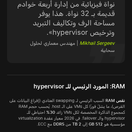
نواة فيزيائية من إدارة أربعة خوادم
قديمة بـ 32 نواة. هذا يوفر
مساحة الرف وتكاليف التبريد
وترخيص hypervisor».
Mikhail Sergeev
| مهندس معماري لحلول
سحابية
RAM: المورد الرئيسي للـ hypervisor
نقص RAM
السبب الرئيسي لـ swapping العتادي (إفراغ البيانات على
القرص)، ما يشلّ فورًا كل VMs على الـ host. يُحسب حجم RAM
كمجموع الذاكرة المخصصة لكل VMs زائد
30%
احتياطي للـ
hypervisor والـ failover. في 2026 معيار عقدة virtualization
مؤسسية هو
512 GB
إلى
2 TB
من
DDR5
مع ECC.