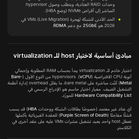
وحدات RAID العتادية، ويتطلب وصول hypervisor
المباشر إلى أقراص NVMe (وضع HBA).
الحد الأدنى للشبكة لهجرة VMs (Live Migration) في
2026 هو
25GbE
مع دعم
RDMA
.
مبادئ أساسية لاختيار host للـ virtualization
اختيار خادم للـ virtualization يبدأ بحساب RAM المطلوبة وإجمالي
أنوية CPU الافتراضية (
vCPU
). hypervisors من النوع الأول (
Bare-
Metal
) تُثبَّت مباشرة على bare metal، ما يقلل overhead إدارة أنظمة
التشغيل الضيف. معيار اختيار حاسم هو الإدراج الرسمي في
Hardware Compatibility List
للمورّد.
أي عتاد غير معتمد (خصوصًا بطاقات الشبكة ووحدات
HBA
) قد يسبب
فشلًا مفاجئًا (
Purple Screen of Death
) للعقدة الفيزيائية بأكملها.
تعطل host واحد يعيد تشغيل عشرات VMs عليه على عقد أخرى في
الكلاستر.