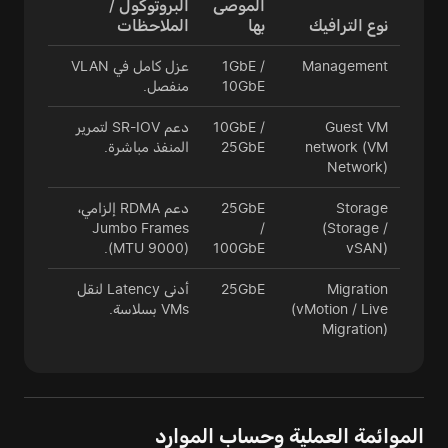
الموصى
البروتوكول /
نوع الترافيك
بها
الملاحظات
Management
1GbE /
عزل كامل في VLAN
10GbE
منفصل.
Guest VM
10GbE /
دعم SR-IOV لتمرير
network (VM
25GbE
المنفذ مباشرة.
Network)
Storage
25GbE
دعم RDMA إلزامي،
Jumbo Frames
/
(Storage /
(MTU 9000).
100GbE
vSAN)
Migration
25GbE
أدنى Latency لنقل
(vMotion / Live
VMs بسلاسة.
Migration)
الموائمة العملية وحساب الموارد