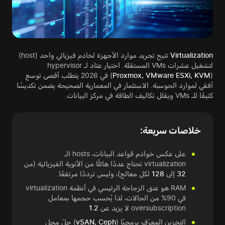
Virtualization
تتيح تجريد موارد الأجهزة لخادم فيزيائي واحد (host)
لتشغيل عشرات VMs المستقلة. اختيار عتاد لـ hypervisor
Proxmox, VMware ESXi, KVM
(
) في 2026 يتطلب أقصى توسع
أفقي لموارد الحوسبة. الاستثمار في المعمارية الصحيحة يضمن تكديسًا
كثيفًا للـ VMs ويقلل تكاليف الطاقة في مركز البيانات.
خلاصات سريعة:
على عكس خوادم قواعد البيانات، hosts الـ
virtualization تحتاج عددًا هائلًا من الأنوية الفيزيائية (من
32
إلى
128
لكل معالج)، وليس ترددًا مرتفعًا.
RAM هو عنق الزجاجة الرئيسي في أنظمة virtualization
في 90% من الحالات، لذا يُحسب حجمها بمعامل
oversubscription لا يزيد عن
1.2
.
التخزين المعرّف برمجيًا (
vSAN, Ceph
) حلّ محل