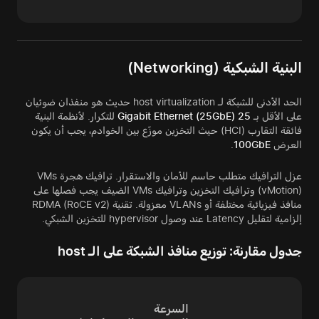
البنية الشبكية (Networking)
الحد الأدنى للشبكة لـ host virtualization حديث هو منفذان ضوئيان
على الأقل بـ
25 Gigabit Ethernet (25GbE)
للتكرار. لأنظمة البنية
فائقة التقارب (HCI) حيث التخزين موزّع بين الخوادم، يجب أن يكون
العرض
100GbE
.
عزل الترافيك متطلب حاسم للأمان والاستقرار. ترافيك هجرة VMs
(vMotion) وترافيك التخزين وترافيك VMs الضيف يجب فصلها على
منافذ فيزيائية مختلفة أو VLANs معزولة. تقنية RDMA (RoCE v2)
إلزامية لتقليل Latency عند وصول hypervisor للتخزين الشبكي.
جدول مقارنة: توزيع منافذ الشبكة على الـ host
السرعة