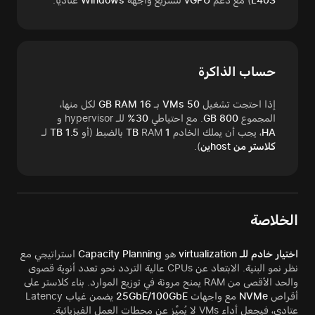
حساب الذاكرة
إذا احتجت تشغيل
50 VMs
بـ
16 GB RAM
لكل منها،
المجموع
800 GB
. مع احتياطي
30%
للـ hypervisor و
HA
، يجب أن يملك الخادم
1 TB
RAM بالضبط (أو
1.5 TB
لـ
كلاستر من hostين
).
الخلاصة
اختيار خادم للـ virtualization
هو
Capacity Planning
استراتيجي مع
نظر نمو البنية. الابتعاد عن CPUs عالية التردد نحو تعدد أنوية قصوى
والحد الأقصى من RAM يمنح مرونة في توزيع الموارد. بناء كلاستر على
أقراص
NVMe
مع واجهات
25GbE/100GbE
يضمن غياب Latency
عتادي، فيجعل أداء VMs لا يُميَّز عن محطات العمل الفيزيائية.