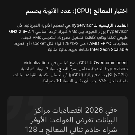
اختيار المعالج (CPU): عدد الأنوية يحسم
القاعدة الرئيسية للـ hypervisor
هي تعظيم الأنوية الفيزيائية، لأن
hypervisor يوزّع الخيوط بين VMs كثيرة. تردد أساسي
2.4–2.8 GHz
طبيعي تمامًا وكافٍ لأنظمة تشغيل معزولة. لتكديس VMs كثيف،
معالجات
AMD EPYC
(حتى 128/192 نواة لكل socket) أو خطوط
Intel Xeon Scalable
بكثافة خيوط عالية مثالية.
Overcommitment
للـ CPU وضع قياسي في virtualization.
hypervisors الحديثة تتعامل بسهولة مع نسبة 3 أنوية افتراضية
(vCPU) لكل نواة فيزيائية (pCPU) في أحمال مكتبية. لقواعد بيانات
ثقيلة داخل VMs يجب أن تكون النسبة
1:1
بصرامة.
«في 2026 اقتصاديات مراكز
البيانات تفرض القواعد: الأوفر
شراء خادم ثنائي المعالج بـ 128