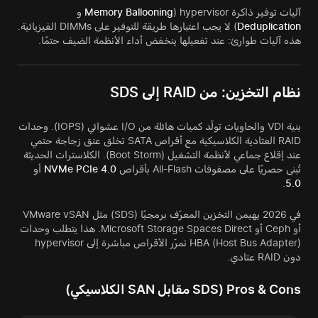
آليات توفير ذاكرة hypervisor (
Memory Ballooning
و
Deduplication
) لا يجب اعتبارها طريقة للتوفير على DIMMs الفيزيائية.
هذه آليات طوارئ: عند تفعيلها ينخفض أداء الأنظمة الضيف حتمًا.
نظام التخزين: من RAID إلى SDS
بنية VDI والحاويات تولّد كميات هائلة من I/O عشوائي (IOPS). وحدات
RAID العتادية الكلاسيكية مع أقراص SATA تخلق عنق زجاجة حتمي
عند إقلاع جماعي لأنظمة التشغيل (Boot Storm). الكلاسترات الحديثة
تُبنى حصريًا على مصفوفات All-Flash بأقراص
NVMe PCIe 4.0
أو
.
5.0
في 2026 يهيمن التخزين المعرّف برمجيًا (SDS) مثل VMware vSAN
أو Ceph أو Microsoft Storage Spaces Direct. هذا يتطلب وحدات
HBA (Host Bus Adapter) تمرّر الأقراص مباشرة إلى hypervisor
دون RAID عتادي.
Pros & Cons (SDS مقابل SAN الكلاسيكي)