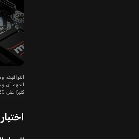
كثيرًا على DDR4-3600 CL20. ابحث عن التوازن بين التردد والتواقيت.
اختيار سعة AM