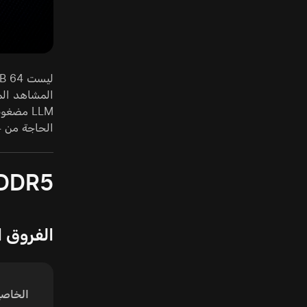
الحاجة من 64 GB كاملة. في هذه المهام، 64 GB أداة عمل لا استعراض.
DDR5 مقابل DDR4: هل يستحق الانتق
الفروق ا
الخاصي