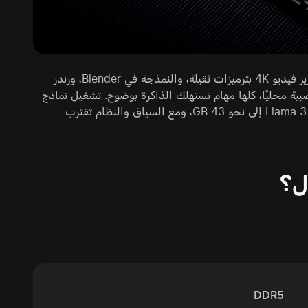
ليست 64 GB ضرورية للجميع. لكنها مبررة إذا كان الكمبيوتر محطة عمل أيضًا. تحرير فيديو 4K بترميزات ثقيلة، والنمذجة في Blender، ورندر
ة آلات افتراضية، والعمل مع LLM والشبكات العصبية محليًا، كلها مهام تستهلك الذاكرة بوضوح. تشغيل نماذج
LLM مضغوطة بصيغة Q4_K_M يتطلب إبقاء النموذج كاملًا في RAM: يحتاج Llama 3 70B إلى نحو 43 GB، ومع السياق والنظام تقترب
DDR5