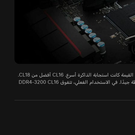
التواقيت، ومنها CAS Latency أو CL، هي التأخير قبل تنفيذ الأمر. كلما انخفضت القيمة كانت استجابة الذاكرة أسرع. CL16 أفضل من CL18.
المهم أن وحدة عالية التردد بتواقيت سيئة قد تخسر أمام وحدة أبطأ لكنها مضبوطة جيدًا. في الاستخدام الفعلي، تتفوق DDR4-3200 CL16