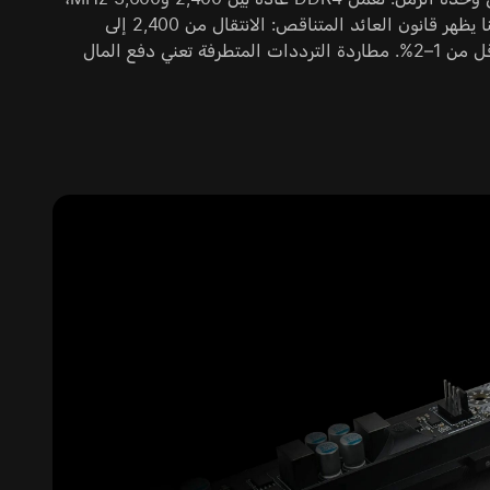
بينما تبدأ DDR5 من 4,800 MHz وتصل في الوحدات العليا إلى 8,000 MHz. هنا يظهر قانون العائد المتناقص: الانتقال من 2,400 إلى
3,200 MHz ملحوظ، لكن الفرق بين 3,600 و4,000 MHz في الألعاب الفعلية أقل من 1–2%. مطاردة الترددات المتطرفة تعني دفع المال