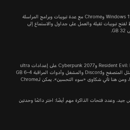
للمهام المكتبية وتصفح الويب والدراسة، الحد الأدنى المريح هو 16 GB. يستهلك Windows 11 وChrome مع عدة تبويبات وبرامج المراسلة
 فقط. إذا كنت تخطط لفتح تبويبات ثقيلة والعمل على جداول والاستماع إلى
لجهاز ألعاب حديث، السعة المثالية هي 32 GB من DDR5. ألعاب مثل Resident Evil: Requiem وCyberpunk 2077 على إعدادات ultra
وHogwarts Legacy وAlan Wake 2 تستهلك 12–18 GB، بينما تضيف الخلفية مثل المتصفح وDiscord والمشغل وأدوات المراقبة 4–6 GB
أخرى. مع 16 GB يبدأ النظام باستخدام ملف الترحيل في المشاهد الثقيلة تحديدًا، ومن هنا تأتي شكاوى «سوء التحسين». يمكن لـChrome
1440p و4K مع البث أو تسجيل اللعب، تكفي 32 GB مع هامش جيد. وعدد فتحات الذاكرة مهم أيضًا: اختر دائمًا وحدتين