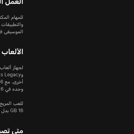
العمل ال
الموسيقى في الوقت نفسه، ف
الألعاب
وحده في 2026 أن يستهلك 3–5 GB مع عدة تبويبات مفتوحة.
16 GB بدل وحدة واحدة 32 GB.
متى تصبح 64 GB أداة 