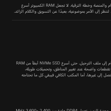
يبدو سؤال «كم أحتاج من RAM في 2026؟» بسيطًا، لكن الإجابة تعتمد على المهام والمنصة وخطة الترقية. لا تجعل RAM الكمبيوتر أسرع
نظر إلى الأمر بموضوعية، بعيدًا عن التسويق والكلام الزائد.
السعة هي أول وأهم خاصية في RAM. عندما لا تكفي الذاكرة المثبتة، ينتقل النظام إلى ملف الترحيل. حتى أسرع NVMe SSD أبطأ من RAM
هر تقطعات واضحة عند تغيير المناطق، وتحميلات طويلة،
أوراق لتصل إلى غيرها، أما المكتب الكافي فيبقي كل ما تحتاجه
يحدد تردد الساعة عرض النطاق: مقدار البيانات التي ترسلها RAM إلى المعالج في وحدة الزمن. تعمل DDR4 عادة بين 2,400 و3,600 MHz،