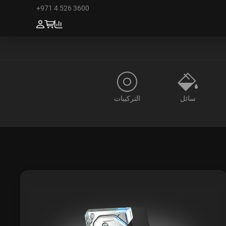
+971 4 526 3600
سائل
التركيبات