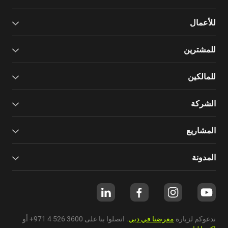
للأعمال
للمشترين
للمالكين
الشركة
المشاريع
المدونة
ندعوكم لزيارة
معرضنا في دبي
. اتصلوا بنا على
+971 4 526 3600
أو