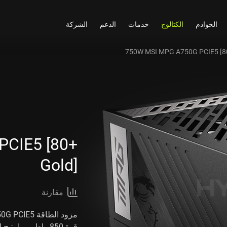
الخوادم
الكتالوج
خدمات
الدعم
الشركة
750W MSI MPG A750G PCIE5 [80
CIE5 [80+
Gold]
مقارنة
قوة 850 واط، مما يتيح لك توفير كفاءة كافية لعمل تجميعات متطلبة للموارد.