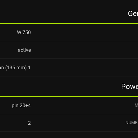
Gen
750 W
active
1 fan (135 mm)
Powe
20+4 pin
M
2
NUMBE