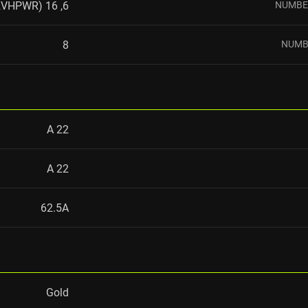
6, 16 pin (12VHPWR)
NUMBER
8
NUMB
22 А
22 А
62.5A
Gold