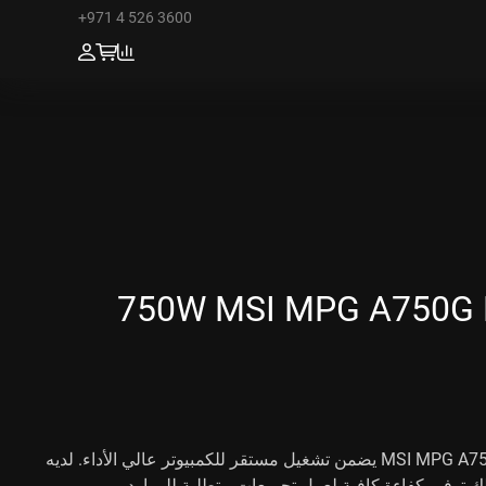
+971 4 526 3600
750W MSI MPG A750G P
مزود الطاقة MSI MPG A750G PCIE5 يضمن تشغيل مستقر للكمبيوتر عالي الأداء. لديه