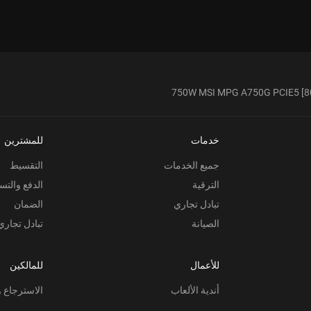
750W MSI MPG A750G PCIE5 [80
خدمات
للمشترين
جميع الخدمات
التقسيط
الترقية
الدفع والتس
تبادل تجاري
الضمان
الصيانة
تبادل تجاري
للأعمال
للمالكين
أندية الألعاب
الاسترجاع و